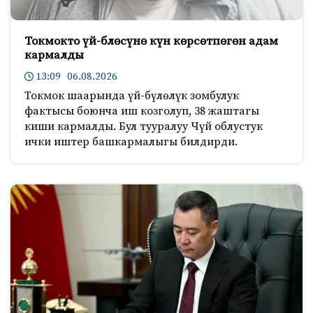
Токмокто үй-блөсүнө күн көрсөтпөгөн адам
кармалды
13:09 06.08.2026
Токмок шаарында үй-бүлөлүк зомбулук
фактысы боюнча иш козголуп, 38 жаштагы
киши кармалды. Бул тууралуу Чүй облустук
ички иштер башкармалыгы билдирди.