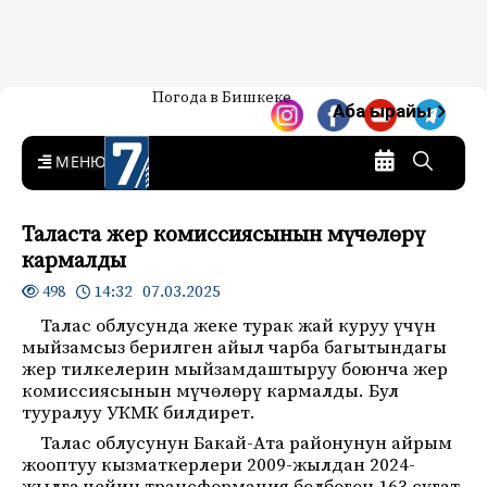
Жаңылыктар — Кыргызстан
Погода в Бишкеке
7-канал. Жаңылыктар —
Аба ырайы
Кыргызстан
MENU
Таласта жер комиссиясынын мүчөлөрү
кармалды
14:32 07.03.2025
498
Талас облусунда жеке турак жай куруу үчүн
мыйзамсыз берилген айыл чарба багытындагы
жер тилкелерин мыйзамдаштыруу боюнча жер
комиссиясынын мүчөлөрү кармалды. Бул
тууралуу УКМК билдирет.
Талас облусунун Бакай-Ата районунун айрым
жооптуу кызматкерлери 2009-жылдан 2024-