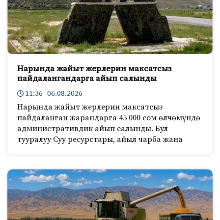
Нарында жайыт жерлерин максатсыз
пайдалангандарга айып салынды
11:36 06.08.2026
Нарында жайыт жерлерин максатсыз
пайдаланган жарандарга 45 000 сом өлчөмүндө
административдик айып салынды. Бул
тууралуу Суу ресурстары, айыл чарба жана