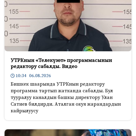
УТРКнын «Телекүзөт» программасынын
редактору сабалды. Видео
10:34 06.08.2026
Бишкек шаарында УТРКнын редактору
программа тартып жатканда сабалды. Бул
тууралуу каналдын башкы директору Улан
Сатиев билдирди. Аталган окуя жарандардын
кайрылуусу