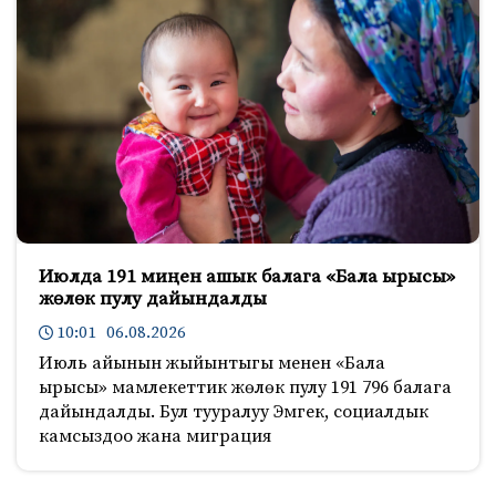
Июлда 191 миңен ашык балага «Бала ырысы»
жөлөк пулу дайындалды
10:01 06.08.2026
Июль айынын жыйынтыгы менен «Бала
ырысы» мамлекеттик жөлөк пулу 191 796 балага
дайындалды. Бул тууралуу Эмгек, социалдык
камсыздоо жана миграция
499