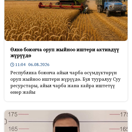
Өлкө боюнча оруп жыйноо иштери активдүү
жүрүүдө
11:04 06.08.2026
Республика боюнча айыл чарба өсүмдүктөрүн
оруп жыйноо иштери жүрүүдө. Бул тууралуу Суу
ресурстары, айыл чарба жана кайра иштетүү
өнөр жайы