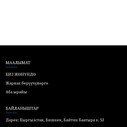
МААЛЫМАТ
БИЗ ЖӨНҮНДӨ
Жарнак берүүчүлөргө
Аба ырайы
БАЙЛАНЫШТАР
Дарек: Кыргызстан, Бишкек, Байтик Баатыра к. 53