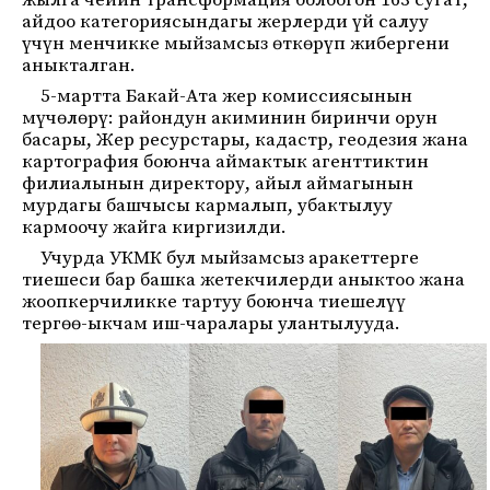
жылга чейин трансформация болбогон 163 сугат,
айдоо категориясындагы жерлерди үй салуу
үчүн менчикке мыйзамсыз өткөрүп жибергени
аныкталган.
5-мартта Бакай-Ата жер комиссиясынын
мүчөлөрү: райондун акиминин биринчи орун
басары, Жер ресурстары, кадастр, геодезия жана
картография боюнча аймактык агенттиктин
филиалынын директору, айыл аймагынын
мурдагы башчысы кармалып, убактылуу
кармоочу жайга киргизилди.
Учурда УКМК бул мыйзамсыз аракеттерге
тиешеси бар башка жетекчилерди аныктоо жана
жоопкерчиликке тартуу боюнча тиешелүү
тергөө-ыкчам иш-чаралары улантылууда.