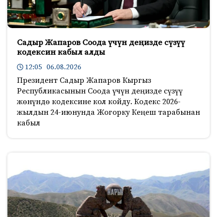
Садыр Жапаров Соода үчүн деңизде сүзүү
кодексин кабыл алды
12:05 06.08.2026
Президент Садыр Жапаров Кыргыз
Республикасынын Соода үчүн деңизде сүзүү
жөнүндө кодексине кол койду. Кодекс 2026-
жылдын 24-июнунда Жогорку Кеңеш тарабынан
кабыл