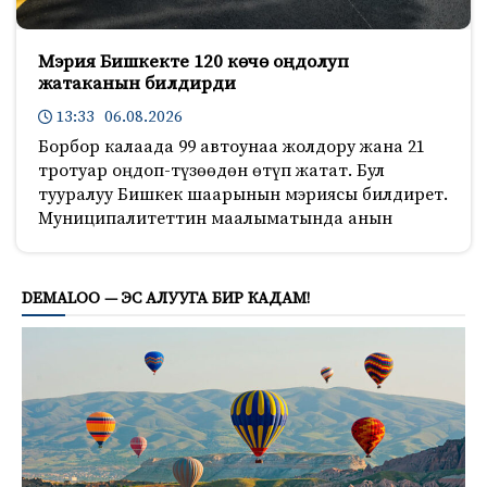
Мэрия Бишкекте 120 көчө оңдолуп
жатаканын билдирди
13:33 06.08.2026
Борбор калаада 99 автоунаа жолдору жана 21
тротуар оңдоп-түзөөдөн өтүп жатат. Бул
тууралуу Бишкек шаарынын мэриясы билдирет.
Муниципалитеттин маалыматында анын
397
DEMALOO — ЭС АЛУУГА БИР КАДАМ!