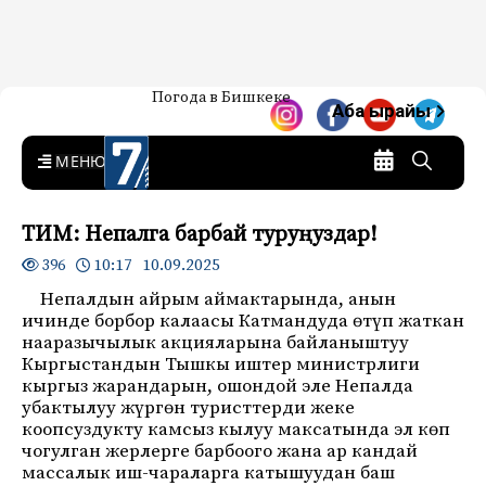
Жаңылыктар — Кыргызстан
Погода в Бишкеке
7-канал. Жаңылыктар —
Аба ырайы
Кыргызстан
MENU
ТИМ: Непалга барбай туруңуздар!
10:17 10.09.2025
396
Непалдын айрым аймактарында, анын
ичинде борбор калаасы Катмандуда өтүп жаткан
нааразычылык акцияларына байланыштуу
Кыргыстандын Тышкы иштер министрлиги
кыргыз жарандарын, ошондой эле Непалда
убактылуу жүргөн туристтерди жеке
коопсуздукту камсыз кылуу максатында эл көп
чогулган жерлерге барбоого жана ар кандай
массалык иш-чараларга катышуудан баш