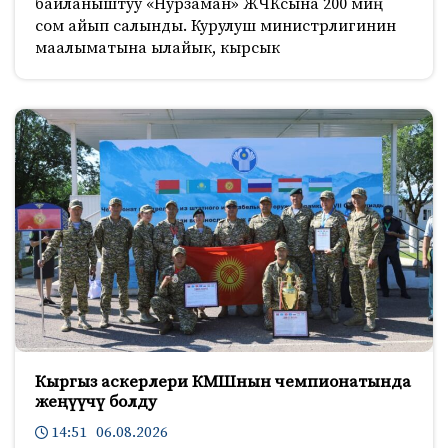
байланыштуу «Нурзаман» ЖЧКсына 200 миң
сом айып салынды. Курулуш министрлигинин
маалыматына ылайык, кырсык
Кыргыз аскерлери КМШнын чемпионатында
жеңүүчү болду
14:51 06.08.2026