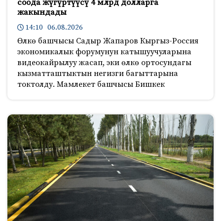
соода жүгүртүүсү 4 млрд долларга
жакындады
14:10 06.08.2026
Өлкө башчысы Садыр Жапаров Кыргыз-Россия
экономикалык форумунун катышуучуларына
видеокайрылуу жасап, эки өлкө ортосундагы
кызматташтыктын негизги багыттарына
токтолду. Мамлекет башчысы Бишкек