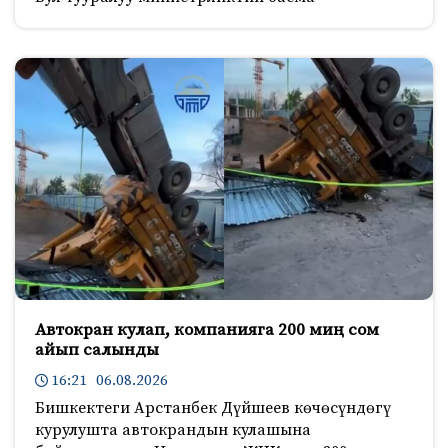
Автокран кулап, компанияга 200 миң сом
айып салынды
16:21 06.08.2026
Бишкектеги Арстанбек Дүйшеев көчөсүндөгү
курулушта автокрандын кулашына