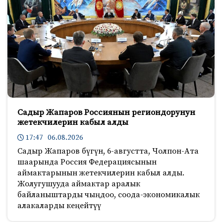
Садыр Жапаров Россиянын региондорунун
жетекчилерин кабыл алды
17:47 06.08.2026
Садыр Жапаров бүгүн, 6-августта, Чолпон-Ата
шаарында Россия Федерациясынын
аймактарынын жетекчилерин кабыл алды.
Жолугушууда аймактар аралык
байланыштарды чыңдоо, соода-экономикалык
алакаларды кеңейтүү