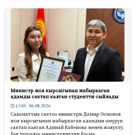
Министр жол кырсыгынан жабыркаган
адамды сактап калган студентти сыйлады
17:05 06.08.2026
Саламаттык сактоо министри Дамир Осмонов
жол кырсыгынан жабыркаган адамдын өмүрүн
сактап калган Адинай Кабенова менен жолукту.
Бул тууралуу министрликтин басма