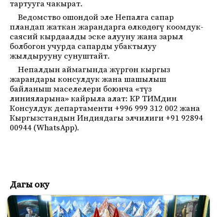
тартууга чакырат.
Ведомство ошондой эле Непалга сапар
пландап жаткан жарандарга өлкөдөгү коомдук-
саясий кырдаалды эске алууну жана зарыл
болбогон учурда сапарды убактылуу
жылдырууну сунуштайт.
Непалдын аймагында жүргөн кыргыз
жарандары консулдук жана шашылыш
байланыш маселелери боюнча «түз
линияларына» кайрыла алат: КР ТИМдин
Консулдук департаменти +996 999 312 002 жана
Кыргызстандын Индиядагы элчилиги +91 92894
00944 (WhatsApp).
Дагы оку