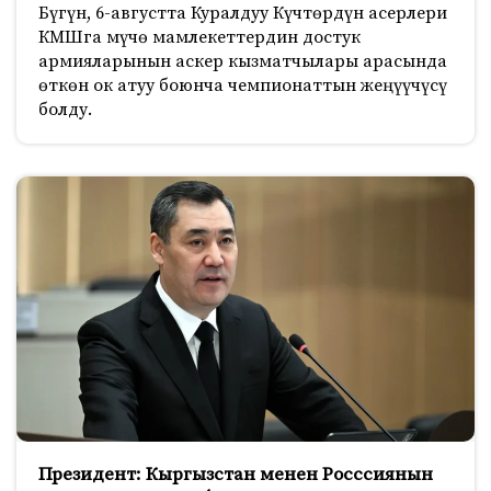
Бүгүн, 6-августта Куралдуу Күчтөрдүн асерлери
КМШга мүчө мамлекеттердин достук
армияларынын аскер кызматчылары арасында
өткөн ок атуу боюнча чемпионаттын жеңүүчүсү
болду.
Президент: Кыргызстан менен Росссиянын