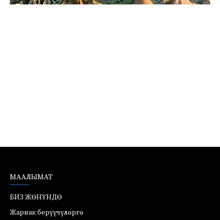
МААЛЫМАТ
БИЗ ЖӨНҮНДӨ
Жарнак берүүчүлөргө