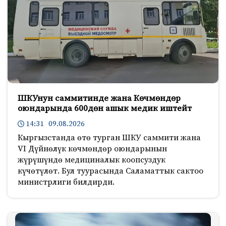
ШКУнун саммитинде жана Көчмөндөр
оюндарында 600дөн ашык медик иштейт
14:31 09.08.2026
Кыргызстанда өтө турган ШКУ саммити жана
VI Дүйнөлүк көчмөндөр оюндарынын
жүрүшүндө медициналык коопсуздук
күчөтүлөт. Бул туурасында Саламаттык сактоо
министрлиги билдирди.