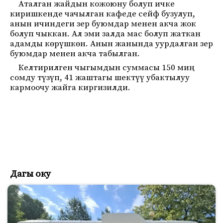
Аталган жайдын кожоюну болуп ичке
киришкенде чачылган кафеде сейф бузулуп,
анын ичиндеги зер буюмдар менен акча жок
болуп чыккан. Ал эми залда мас болуп жаткан
адамды көрүшкөн. Анын жанында уурдалган зер
буюмдар менен акча табылган.
Келтирилген чыгымдын суммасы 150 миң
сомду түзүп, 41 жаштагы шектүү убактылуу
кармоочу жайга киргизилди.
Дагы оку