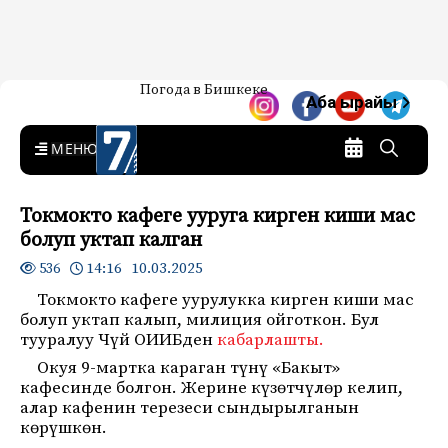
Жаңылыктар — Кыргызстан
Погода в Бишкеке
7-канал. Жаңылыктар —
Аба ырайы
Кыргызстан
MENU
Токмокто кафеге ууруга кирген киши мас
болуп уктап калган
14:16 10.03.2025
536
Токмокто кафеге уурулукка кирген киши мас
болуп уктап калып, милиция ойготкон. Бул
тууралуу Чүй ОИИБден
кабарлашты.
Окуя 9-мартка караган түнү «Бакыт»
кафесинде болгон. Жерине күзөтчүлөр келип,
алар кафенин терезеси сындырылганын
көрүшкөн.