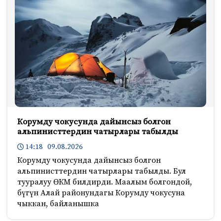
Корумду чокусунда дайынсыз болгон
альпинисттердин чатырлары табылды
14:18 09.08.2026
Корумду чокусунда дайынсыз болгон
альпинисттердин чатырлары табылды. Бул
тууралуу ӨКМ билдирди. Маалым болгондой,
бүгүн Алай районундагы Корумду чокусуна
чыккан, байланышка