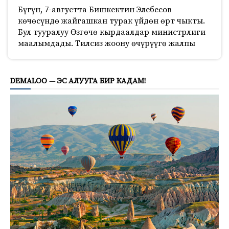
Бүгүн, 7-августта Бишкектин Элебесов
көчөсүндө жайгашкан турак үйдөн өрт чыкты.
Бул тууралуу Өзгөчө кырдаалдар министрлиги
маалымдады. Тилсиз жоону өчүрүүгө жалпы
537
DEMALOO — ЭС АЛУУГА БИР КАДАМ!