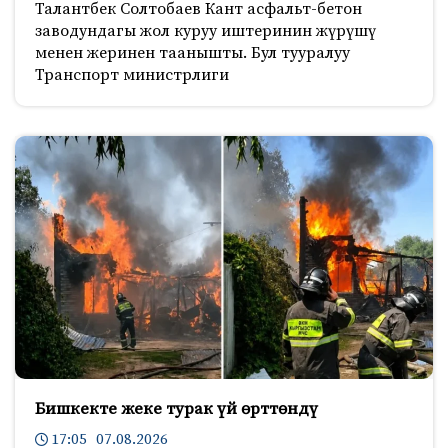
Талантбек Солтобаев Кант асфальт-бетон
заводундагы жол куруу иштеринин жүрүшү
менен жеринен таанышты. Бул тууралуу
Транспорт министрлиги
Бишкекте жеке турак үй өрттөндү
17:05 07.08.2026