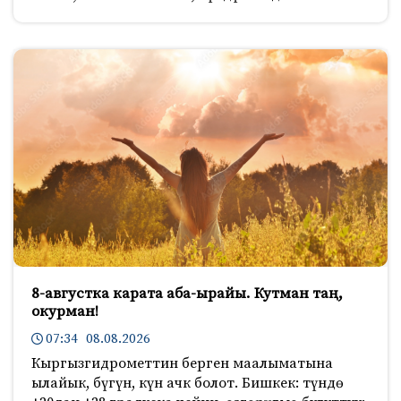
8-августка карата аба-ырайы. Кутман таң,
окурман!
07:34 08.08.2026
Кыргызгидрометтин берген маалыматына
ылайык, бүгүн, күн ачк болот. Бишкек: түндө