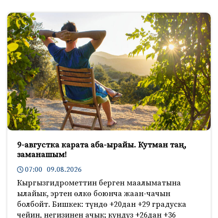
9-августка карата аба-ырайы. Кутман таң,
заманашым!
07:00 09.08.2026
Кыргызгидрометтин берген маалыматына
ылайык, эртен өлкө боюнча жаан-чачын
болбойт. Бишкек: түндө +20дан +29 градуска
чейин, негизинен ачык; күндүз +26дан +36