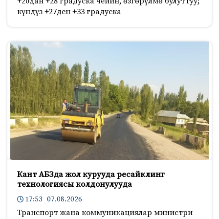
+20дан +28 градуска чейин, өзгөрүлмө булуттуу;
күндүз +27ден +33 градуска
Кант АБЗда жол курууда ресайклинг
технологиясы колдонулууда
17:53 07.08.2026
Транспорт жана коммуникациялар министри