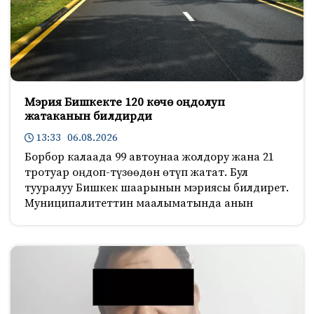
Мэрия Бишкекте 120 көчө оңдолуп
жатаканын билдирди
13:33 06.08.2026
Борбор калаада 99 автоунаа жолдору жана 21
тротуар оңдоп-түзөөдөн өтүп жатат. Бул
тууралуу Бишкек шаарынын мэриясы билдирет.
Муниципалитеттин маалыматында анын