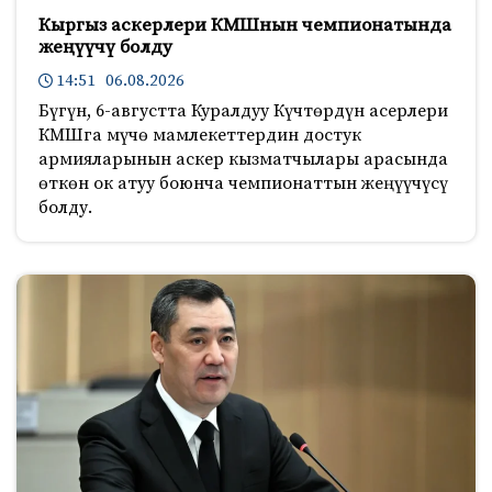
Кыргыз аскерлери КМШнын чемпионатында
жеңүүчү болду
14:51 06.08.2026
Бүгүн, 6-августта Куралдуу Күчтөрдүн асерлери
КМШга мүчө мамлекеттердин достук
армияларынын аскер кызматчылары арасында
өткөн ок атуу боюнча чемпионаттын жеңүүчүсү
болду.