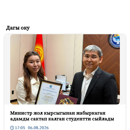
Дагы оку
Министр жол кырсыгынан жабыркаган
адамды сактап калган студентти сыйлады
17:05 06.08.2026