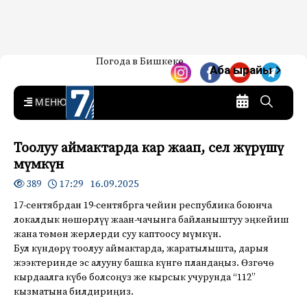
Жаңылыктар — Кыргызстан
Погода в Бишкеке
7-канал. Жаңылыктар —
Аба ырайы
Кыргызстан
MENU
Тоолуу аймактарда кар жаап, сел жүрүшү
мүмкүн
17:29 16.09.2025
389
17-сентябрдан 19-сентябрга чейин республика боюнча
локалдык нөшөрлүү жаан-чачынга байланыштуу эңкейиш
жана төмөн жерлерди суу каптоосу мүмкүн.
Бул күндөрү тоолуу аймактарда, жаратылышта, дарыя
жээктеринде эс алууну башка күнгө пландаңыз. Өзгөчө
кырдаалга күбө болсоңуз же кырсык учурунда “112”
кызматына билдириңиз.