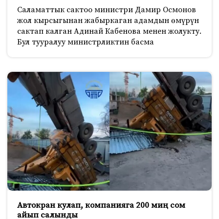
Саламаттык сактоо министри Дамир Осмонов
жол кырсыгынан жабыркаган адамдын өмүрүн
сактап калган Адинай Кабенова менен жолукту.
Бул тууралуу министрликтин басма
Автокран кулап, компанияга 200 миң сом
айып салынды