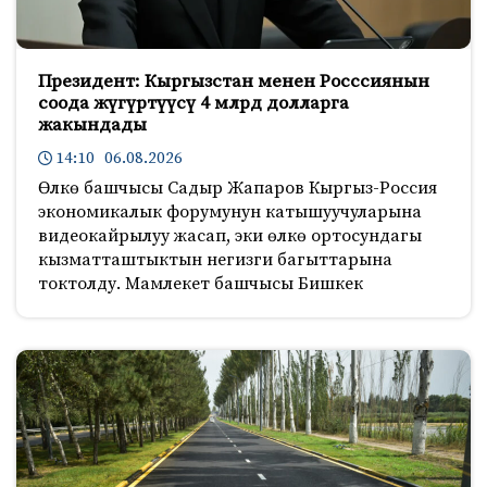
Президент: Кыргызстан менен Росссиянын
соода жүгүртүүсү 4 млрд долларга
жакындады
14:10 06.08.2026
Өлкө башчысы Садыр Жапаров Кыргыз-Россия
экономикалык форумунун катышуучуларына
видеокайрылуу жасап, эки өлкө ортосундагы
кызматташтыктын негизги багыттарына
токтолду. Мамлекет башчысы Бишкек