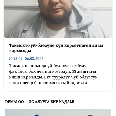
Токмокто үй-блөсүнө күн көрсөтпөгөн адам
кармалды
13:09 06.08.2026
Токмок шаарында үй-бүлөлүк зомбулук
фактысы боюнча иш козголуп, 38 жаштагы
киши кармалды. Бул тууралуу Чүй облустук
ички иштер башкармалыгы билдирди.
390
DEMALOO — ЭС АЛУУГА БИР КАДАМ!