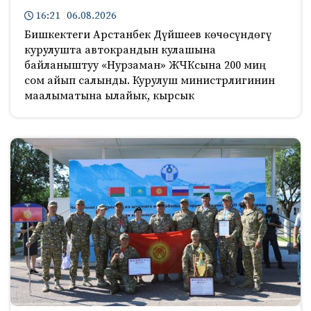
16:21 06.08.2026
Бишкектеги Арстанбек Дүйшеев көчөсүндөгү
курулушта автокрандын кулашына
байланыштуу «Нурзаман» ЖЧКсына 200 миң
сом айып салынды. Курулуш министрлигинин
маалыматына ылайык, кырсык