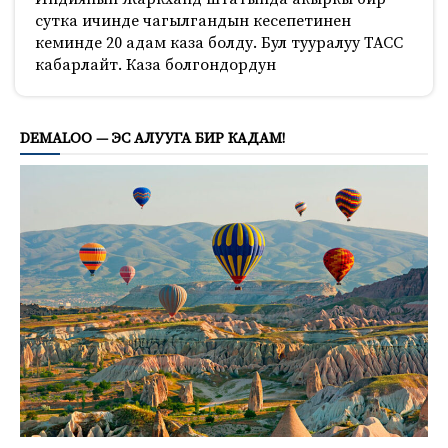
сутка ичинде чагылгандын кесепетинен
кеминде 20 адам каза болду. Бул тууралуу ТАСС
кабарлайт. Каза болгондордун
507
DEMALOO — ЭС АЛУУГА БИР КАДАМ!