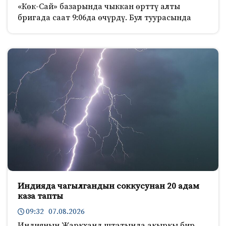
«Көк-Сай» базарында чыккан өрттү алты
бригада саат 9:06да өчүрдү. Бул туурасында
Индияда чагылгандын соккусунан 20 адам
каза тапты
09:32 07.08.2026
Индиянын Жаркханд штатында акыркы бир