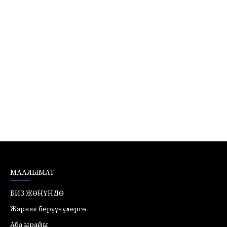
МААЛЫМАТ
БИЗ ЖӨНҮНДӨ
Жарнак берүүчүлөргө
Аба ырайы