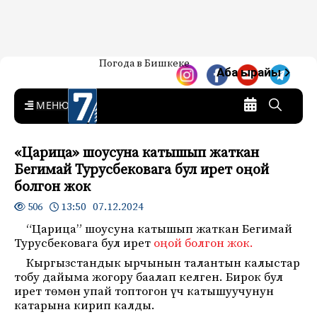
Жаңылыктар — Кыргызстан
Погода в Бишкеке
7-канал. Жаңылыктар —
Аба ырайы
Кыргызстан
MENU
«Царица» шоусуна катышып жаткан
Бегимай Турусбековага бул ирет оңой
болгон жок
13:50 07.12.2024
506
“Царица” шоусуна катышып жаткан Бегимай
Турусбековага бул ирет
оңой болгон жок.
Кыргызстандык ырчынын талантын калыстар
тобу дайыма жогору баалап келген. Бирок бул
ирет төмөн упай топтогон үч катышуучунун
катарына кирип калды.