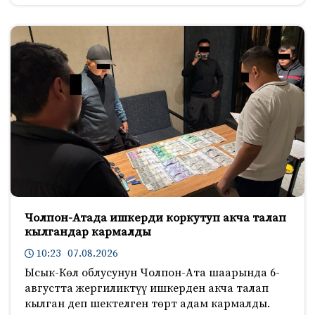
Чолпон-Атада ишкерди коркутуп акча талап
кылгандар кармалды
10:23 07.08.2026
Ысык-Көл облусунун Чолпон-Ата шаарында 6-
августта жергиликтүү ишкерден акча талап
кылган деп шектелген төрт адам кармалды.