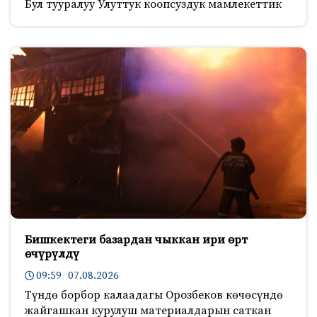
Бул тууралуу Улуттук коопсуздук мамлекеттик
Бишкектеги базардан чыккан ири өрт
өчүрүлдү
09:59 07.08.2026
Түндө борбор калаадагы Орозбеков көчөсүндө
жайгашкан курулуш материалдарын саткан