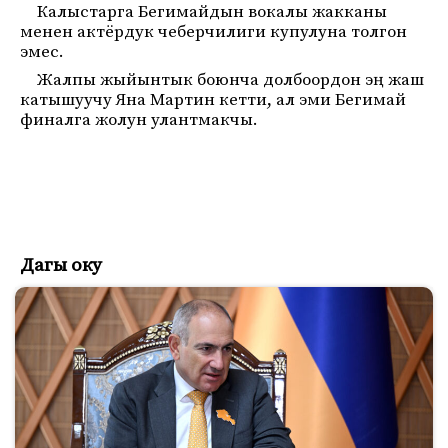
Калыстарга Бегимайдын вокалы жакканы
менен актёрдук чеберчилиги купулуна толгон
эмес.
Жалпы жыйынтык боюнча долбоордон эң жаш
катышуучу Яна Мартин кетти, ал эми Бегимай
финалга жолун улантмакчы.
Дагы оку