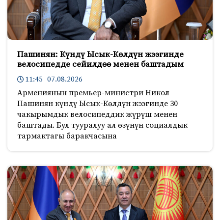
Пашинян: Күндү Ысык-Көлдүн жээгинде
велосипедде сейилдөө менен баштадым
11:45 07.08.2026
Армениянын премьер-министри Никол
Пашинян күндү Ысык-Көлдүн жээгинде 30
чакырымдык велосипеддик жүрүш менен
баштады. Бул тууралуу ал өзүнүн социалдык
тармактагы баракчасына