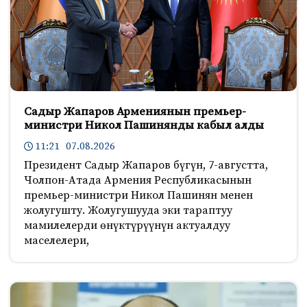
Садыр Жапаров Армениянын премьер-
министри Никол Пашинянды кабыл алды
11:21 07.08.2026
Президент Садыр Жапаров бүгүн, 7-августта,
Чолпон-Атада Армения Республикасынын
премьер-министри Никол Пашинян менен
жолугушту. Жолугушууда эки тараптуу
мамилелерди өнүктүрүүнүн актуалдуу
маселелери,