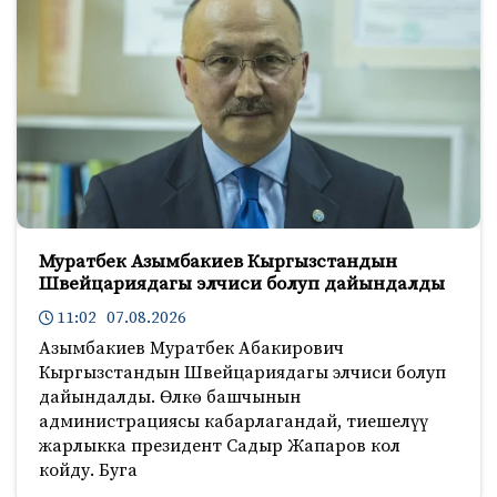
Муратбек Азымбакиев Кыргызстандын
Швейцариядагы элчиси болуп дайындалды
11:02 07.08.2026
Азымбакиев Муратбек Абакирович
Кыргызстандын Швейцариядагы элчиси болуп
дайындалды. Өлкө башчынын
администрациясы кабарлагандай, тиешелүү
жарлыкка президент Садыр Жапаров кол
койду. Буга