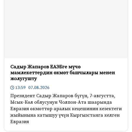
Садыр Жапаров ЕАЭБге мүчө
мамлекеттердин өкмөт башчылары менен
жолугушту
13:59 07.08.2026
Президент Садыр Жапаров бүгүн, 7-августта,
Ысык-Көл облусунун Чолпон-Ата шаарында
Евразия өкмөттөр аралык кеңешинин кезектеги
жыйынына катышуу үчүн Кыргызстанга келген
Евразия