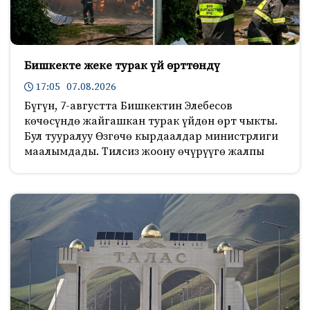
Бишкекте жеке турак үй өрттөндү
17:05 07.08.2026
Бүгүн, 7-августта Бишкектин Элебесов
көчөсүндө жайгашкан турак үйдөн өрт чыкты.
Бул тууралуу Өзгөчө кырдаалдар министрлиги
маалымдады. Тилсиз жоону өчүрүүгө жалпы