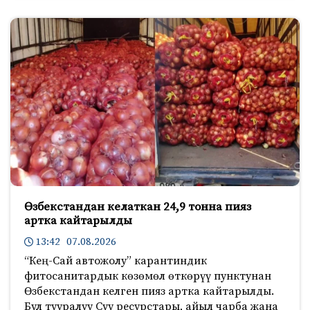
Өзбекстандан келаткан 24,9 тонна пияз
артка кайтарылды
13:42 07.08.2026
“Кең-Сай автожолу” карантиндик
фитосанитардык көзөмөл өткөрүү пунктунан
Өзбекстандан келген пияз артка кайтарылды.
Бул тууралуу Суу ресурстары, айыл чарба жана