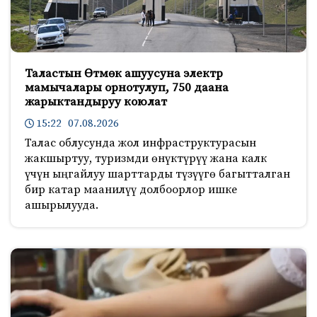
Таластын Өтмөк ашуусуна электр
мамычалары орнотулуп, 750 даана
жарыктандыруу коюлат
15:22 07.08.2026
Талас облусунда жол инфраструктурасын
жакшыртуу, туризмди өнүктүрүү жана калк
үчүн ыңгайлуу шарттарды түзүүгө багытталган
бир катар маанилүү долбоорлор ишке
ашырылууда.