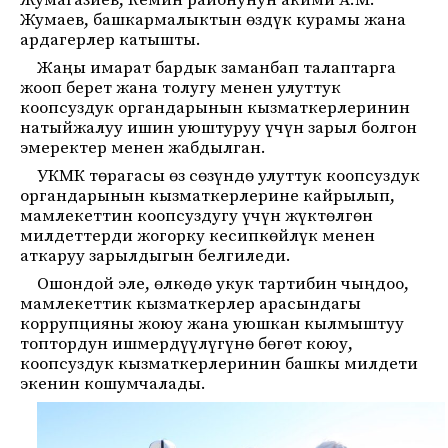
Жумагазиев, Кемин районунун акими А.М.
Жумаев, башкармалыктын өздүк курамы жана
ардагерлер катышты.
Жаңы имарат бардык заманбап талаптарга
жооп берет жана толугу менен улуттук
коопсуздук органдарынын кызматкерлеринин
натыйжалуу ишин уюштуруу үчүн зарыл болгон
эмеректер менен жабдылган.
УКМК төрагасы өз сөзүндө улуттук коопсуздук
органдарынын кызматкерлерине кайрылып,
мамлекеттин коопсуздугу үчүн жүктөлгөн
милдеттерди жогорку кесипкөйлүк менен
аткаруу зарылдыгын белгиледи.
Ошондой эле, өлкөдө укук тартибин чыңдоо,
мамлекеттик кызматкерлер арасындагы
коррупцияны жоюу жана уюшкан кылмыштуу
топтордун ишмердүүлүгүнө бөгөт коюу,
коопсуздук кызматкерлеринин башкы милдети
экенин кошумчалады.