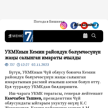
Жаңылыктар — Кыргызстан
Погода в Бишкеке
7-канал. Жаңылыктар —
Аба ырайы
Кыргызстан
MENU
УКМКнын Кемин райондук бөлүмчөсүнүн
жаңы салынган имараты ачылды
12:27 02.11.2023
737
Бүгүн, УКМКнын Чүй облусу боюнча Кемин
райондук бөлүмчөсүнүн жаңы салынган
имаратынын расмий ачылыш аземи болуп өттү.
Бул тууралуу УКМКдан билдиришти.
Иш-чарага УКМК төрагасы, генерал-лейтенант
Камчыбек Ташиев,
президенттин Чүй
облусундагы ыйгарым укуктуу өкүлү К.С