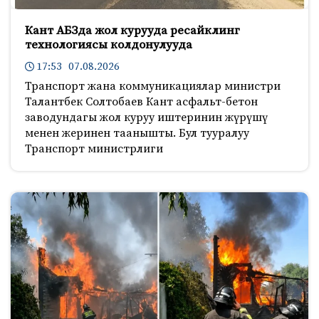
Кант АБЗда жол курууда ресайклинг
технологиясы колдонулууда
17:53 07.08.2026
Транспорт жана коммуникациялар министри
Талантбек Солтобаев Кант асфальт-бетон
заводундагы жол куруу иштеринин жүрүшү
менен жеринен таанышты. Бул тууралуу
Транспорт министрлиги