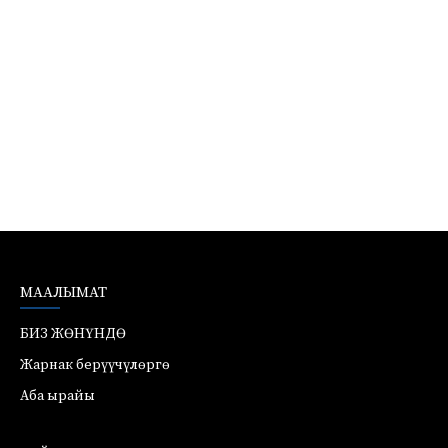
МААЛЫМАТ
БИЗ ЖӨНҮНДӨ
Жарнак берүүчүлөргө
Аба ырайы