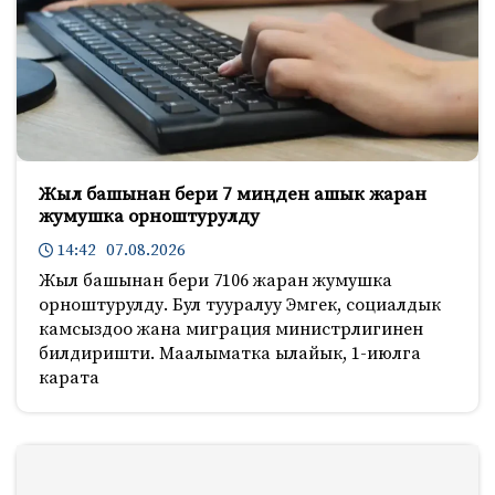
Жыл башынан бери 7 миңден ашык жаран
жумушка орноштурулду
14:42 07.08.2026
Жыл башынан бери 7106 жаран жумушка
орноштурулду. Бул тууралуу Эмгек, социалдык
камсыздоо жана миграция министрлигинен
билдиришти. Маалыматка ылайык, 1-июлга
карата