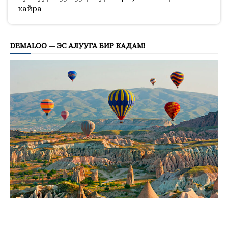
кайра
738
DEMALOO — ЭС АЛУУГА БИР КАДАМ!