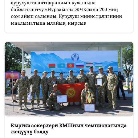
курулушта автокрандын кулашына
байланыштуу «Нурзаман» ЖЧКсына 200 миң
сом айып салынды. Курулуш министрлигинин
маалыматына ылайык, кырсык
Кыргыз аскерлери КМШнын чемпионатында
жеңүүчү болду