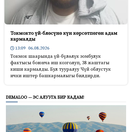
Токмокто үй-блөсүнө күн көрсөтпөгөн адам
кармалды
13:09 06.08.2026
Токмок шаарында үй-бүлөлүк зомбулук
фактысы боюнча иш козголуп, 38 жаштагы
киши кармалды. Бул тууралуу Чүй облустук
ички иштер башкармалыгы билдирди.
762
DEMALOO — ЭС АЛУУГА БИР КАДАМ!