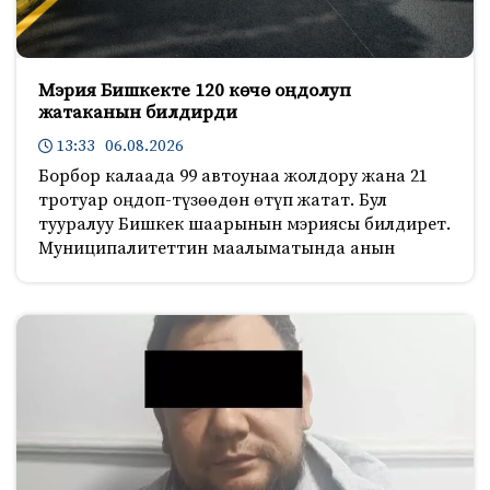
Мэрия Бишкекте 120 көчө оңдолуп
жатаканын билдирди
13:33 06.08.2026
Борбор калаада 99 автоунаа жолдору жана 21
тротуар оңдоп-түзөөдөн өтүп жатат. Бул
тууралуу Бишкек шаарынын мэриясы билдирет.
Муниципалитеттин маалыматында анын