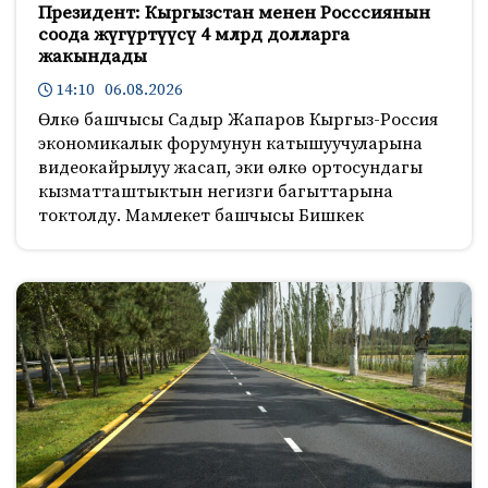
Президент: Кыргызстан менен Росссиянын
соода жүгүртүүсү 4 млрд долларга
жакындады
14:10 06.08.2026
Өлкө башчысы Садыр Жапаров Кыргыз-Россия
экономикалык форумунун катышуучуларына
видеокайрылуу жасап, эки өлкө ортосундагы
кызматташтыктын негизги багыттарына
токтолду. Мамлекет башчысы Бишкек