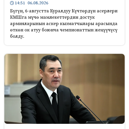
14:51 06.08.2026
Бүгүн, 6-августта Куралдуу Күчтөрдүн асерлери
КМШга мүчө мамлекеттердин достук
армияларынын аскер кызматчылары арасында
өткөн ок атуу боюнча чемпионаттын жеңүүчүсү
болду.