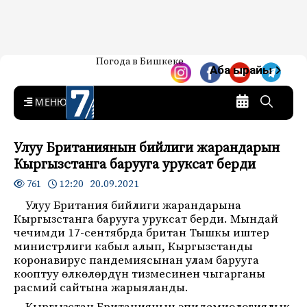
Жаңылыктар — Кыргызстан
Погода в Бишкеке
7-канал. Жаңылыктар —
Аба ырайы
Кыргызстан
MENU
Улуу Британиянын бийлиги жарандарын
Кыргызстанга барууга уруксат берди
12:20 20.09.2021
761
Улуу Британия бийлиги жарандарына
Кыргызстанга барууга уруксат берди. Мындай
чечимди 17-сентябрда британ Тышкы иштер
министрлиги кабыл алып, Кыргызстанды
коронавирус пандемиясынан улам барууга
кооптуу өлкөлөрдүн тизмесинен чыгарганы
расмий сайтына жарыяланды.