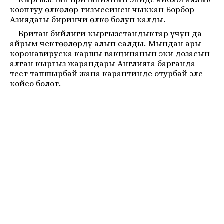
Кыргызстан Британиянын эпидемиологиялык
кооптуу өлкөлөр тизмесинен чыккан Борбор
Азиядагы биринчи өлкө болуп калды.
Британ бийлиги кыргызстандыктар үчүн да
айрым чектөөлөрдү алып салды. Мындан ары
коронавируска каршы вакцинанын эки дозасын
алган кыргыз жарандары Англияга барганда
тест тапшырбай жана карантинде отурбай эле
койсо болот.