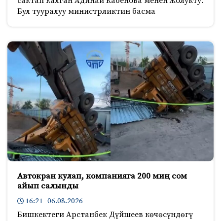
сактап калган Адинай Кабенова менен жолукту.
Бул тууралуу министрликтин басма
Автокран кулап, компанияга 200 миң сом
айып салынды
16:21 06.08.2026
Бишкектеги Арстанбек Дүйшеев көчөсүндөгү