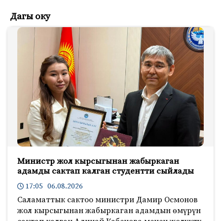
Дагы оку
Министр жол кырсыгынан жабыркаган
адамды сактап калган студентти сыйлады
17:05 06.08.2026
Саламаттык сактоо министри Дамир Осмонов
жол кырсыгынан жабыркаган адамдын өмүрүн