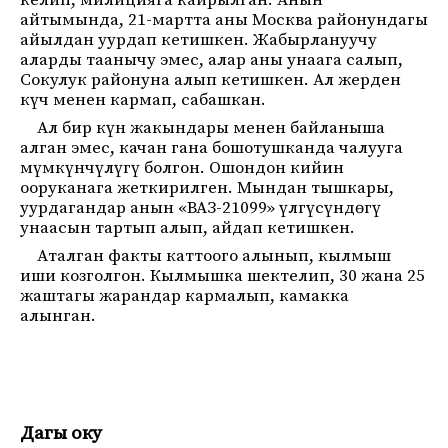
келип, милицияга кайрылган. Анын
айтымында, 21-мартта аны Москва районундагы
айылдан уурдап кетишкен. Жабырлануучу
аларды таанычу эмес, алар аны унаага салып,
Сокулук районуна алып кетишкен. Ал жерден
күч менен кармап, сабашкан.
Ал бир күн жакындары менен байланыша
алган эмес, качан гана
бошотушканда чалууга
мүмкүнчүлүгү болгон. Ошондон кийин
ооруканага жеткирилген. Мындан тышкары,
уурдагандар анын «ВАЗ-21099» үлгүсүндөгү
унаасын тартып алып, айдап кетишкен.
Аталган факты каттоого алынып, кылмыш
иши козголгон. Кылмышка шектелип, 30 жана 25
жаштагы жарандар кармалып, камакка
алынган.
Дагы оку