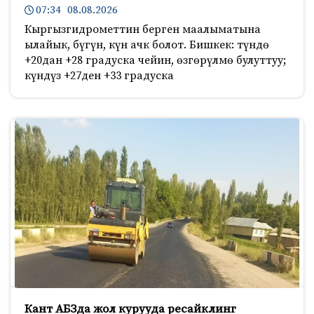
07:34 08.08.2026
Кыргызгидрометтин берген маалыматына
ылайык, бүгүн, күн ачк болот. Бишкек: түндө
+20дан +28 градуска чейин, өзгөрүлмө булуттуу;
күндүз +27ден +33 градуска
Кант АБЗда жол курууда ресайклинг