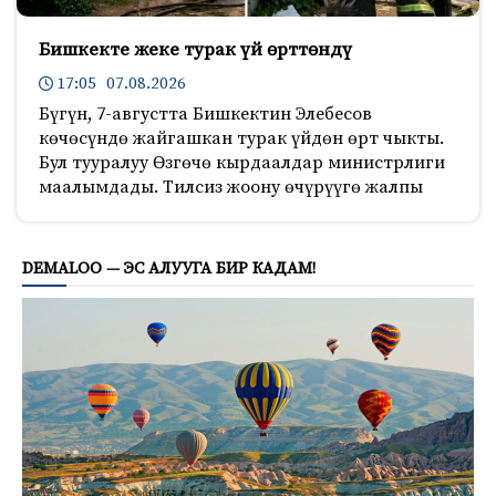
Бишкекте жеке турак үй өрттөндү
17:05 07.08.2026
Бүгүн, 7-августта Бишкектин Элебесов
көчөсүндө жайгашкан турак үйдөн өрт чыкты.
Бул тууралуу Өзгөчө кырдаалдар министрлиги
маалымдады. Тилсиз жоону өчүрүүгө жалпы
1070
DEMALOO — ЭС АЛУУГА БИР КАДАМ!