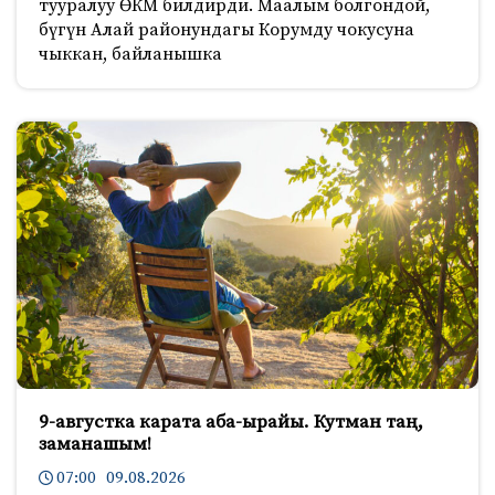
тууралуу ӨКМ билдирди. Маалым болгондой,
бүгүн Алай районундагы Корумду чокусуна
чыккан, байланышка
9-августка карата аба-ырайы. Кутман таң,
заманашым!
07:00 09.08.2026