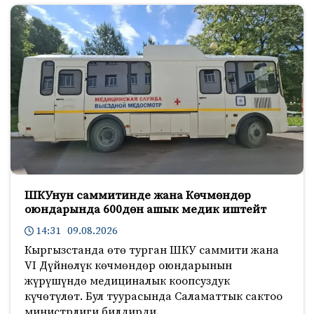
ШКУнун саммитинде жана Көчмөндөр
оюндарында 600дөн ашык медик иштейт
14:31 09.08.2026
Кыргызстанда өтө турган ШКУ саммити жана
VI Дүйнөлүк көчмөндөр оюндарынын
жүрүшүндө медициналык коопсуздук
күчөтүлөт. Бул туурасында Саламаттык сактоо
министрлиги билдирди.