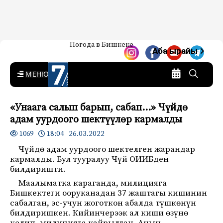
Жаңылыктар — Кыргызстан
Погода в Бишкеке
7-канал. Жаңылыктар —
Аба ырайы
Кыргызстан
MENU
«Унаага салып барып, сабап…» Чүйдө
адам уурдоого шектүүлөр кармалды
18:04 26.03.2022
1069
Чүйдө адам уурдоого шектелген жарандар
кармалды. Бул тууралуу Чүй ОИИБден
билдиришти.
Маалыматка караганда, милицияга
Бишкектеги ооруканадан 37 жаштагы кишинин
сабалган, эс-учун жоготкон абалда түшкөнүн
билдиришкен.
Кийинчерээк ал киши өзүнө