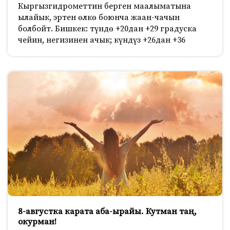
Кыргызгидрометтин берген маалыматына
ылайык, эртен өлкө боюнча жаан-чачын
болбойт. Бишкек: түндө +20дан +29 градуска
чейин, негизинен ачык; күндүз +26дан +36
8-августка карата аба-ырайы. Кутман таң,
окурман!