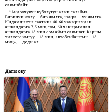
абалында унаа айдагандарга айып пул
салынбайт.
“Айдоочулук күбөлүгүн алып салабыз.
Биринчи жолу — бир жылга, кайра — үч жылга.
Ылдамдыкты саатына 40-60 чакырымдан
ашкандарга 7,5 миң сом, 60 чакырымдан
ашкандарга 15 миң сом айып салынат. Каршы
тилкеге чыгуу – 15 миң, автобейбаштык – 15
миң», — деди ал.
Дагы оку