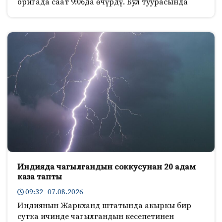
бригада саат 9:06да өчүрдү. Бул туурасында
Индияда чагылгандын соккусунан 20 адам
каза тапты
09:32 07.08.2026
Индиянын Жаркханд штатында акыркы бир
сутка ичинде чагылгандын кесепетинен