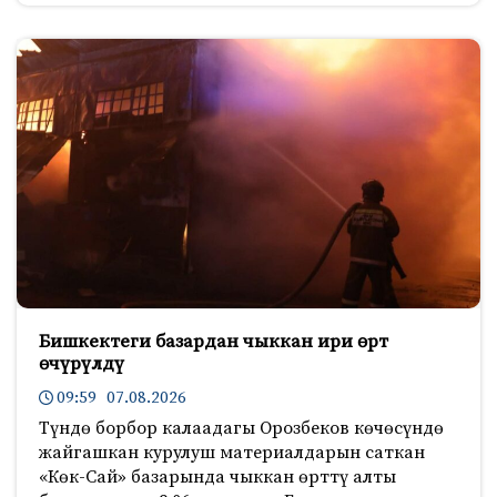
Бишкектеги базардан чыккан ири өрт
өчүрүлдү
09:59 07.08.2026
Түндө борбор калаадагы Орозбеков көчөсүндө
жайгашкан курулуш материалдарын саткан
«Көк-Сай» базарында чыккан өрттү алты