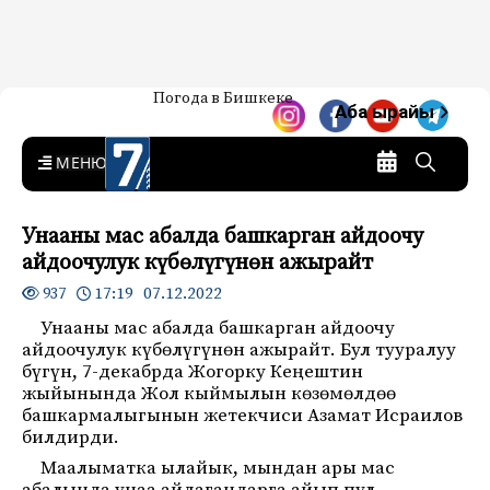
Жаңылыктар — Кыргызстан
Погода в Бишкеке
7-канал. Жаңылыктар —
Аба ырайы
Кыргызстан
MENU
Унааны мас абалда башкарган айдоочу
айдоочулук күбөлүгүнөн ажырайт
17:19 07.12.2022
937
Унааны мас абалда башкарган айдоочу
айдоочулук күбөлүгүнөн ажырайт. Бул тууралуу
бүгүн, 7-декабрда Жогорку Кеңештин
жыйынында Жол кыймылын көзөмөлдөө
башкармалыгынын жетекчиси Азамат Исраилов
билдирди.
Маалыматка ылайык, мындан ары мас