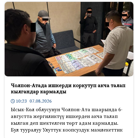
Чолпон-Атада ишкерди коркутуп акча талап
кылгандар кармалды
10:23 07.08.2026
Ысык-Көл облусунун Чолпон-Ата шаарында 6-
августта жергиликтүү ишкерден акча талап
кылган деп шектелген төрт адам кармалды.
Бул тууралуу Улуттук коопсуздук мамлекеттик