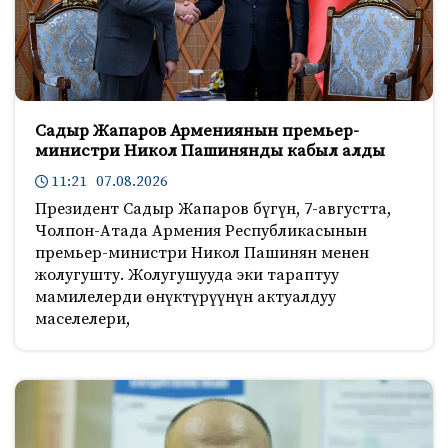
Садыр Жапаров Армениянын премьер-
министри Никол Пашинянды кабыл алды
11:21 07.08.2026
Президент Садыр Жапаров бүгүн, 7-августта,
Чолпон-Атада Армения Республикасынын
премьер-министри Никол Пашинян менен
жолугушту. Жолугушууда эки тараптуу
мамилелерди өнүктүрүүнүн актуалдуу
маселелери,