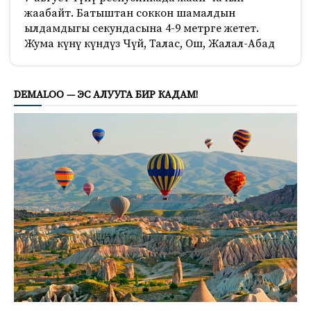
жаабайт. Батыштан соккон шамалдын
ылдамдыгы секундасына 4-9 метрге жетет.
Жума күнү күндүз Чүй, Талас, Ош, Жалал-Абад
938
DEMALOO — ЭС АЛУУГА БИР КАДАМ!