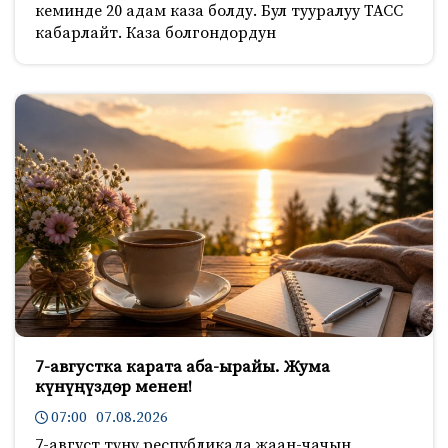
кеминде 20 адам каза болду. Бул тууралуу ТАСС
кабарлайт. Каза болгондордун
7-августка карата аба-ырайы. Жума
күнүңүздөр менен!
07:00 07.08.2026
7-август түнү республикада жаан-чачын