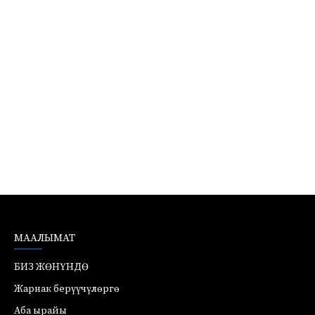
МААЛЫМАТ
БИЗ ЖӨНҮНДӨ
Жарнак берүүчүлөргө
Аба ырайы