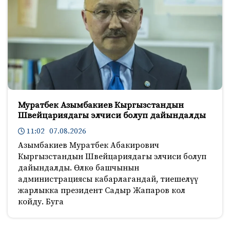
Муратбек Азымбакиев Кыргызстандын
Швейцариядагы элчиси болуп дайындалды
11:02 07.08.2026
Азымбакиев Муратбек Абакирович
Кыргызстандын Швейцариядагы элчиси болуп
дайындалды. Өлкө башчынын
администрациясы кабарлагандай, тиешелүү
жарлыкка президент Садыр Жапаров кол
койду. Буга