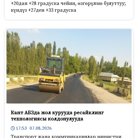
+20дан +28 градуска чейин, өзгөрүлмө булуттуу;
күндүз +27ден +33 градуска
Кант АБЗда жол курууда ресайклинг
технологиясы колдонулууда
17:53 07.08.2026
Транспорт жана коммуникациялар министри