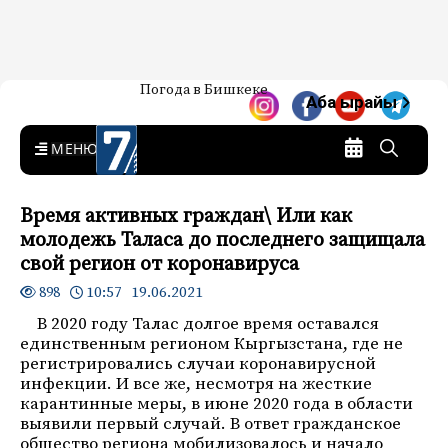
Жаңылыктар — Кыргызстан
Погода в Бишкеке
7-канал. Жаңылыктар —
Аба ырайы
Кыргызстан
MENU
Время активных граждан\ Или как
молодежь Таласа до последнего защищала
свой регион от коронавируса
10:57 19.06.2021
898
В 2020 году Талас долгое время оставался
единственным регионом Кыргызстана, где не
регистрировались случаи коронавирусной
инфекции. И все же, несмотря на жесткие
карантинные меры, в июне 2020 года в области
выявили первый случай. В ответ гражданское
общество региона мобилизовалось и начало