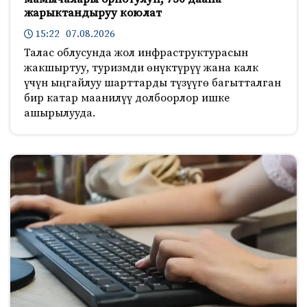
жарыктандыруу коюлат
15:22 07.08.2026
Талас облусунда жол инфраструктурасын
жакшыртуу, туризмди өнүктүрүү жана калк
үчүн ыңгайлуу шарттарды түзүүгө багытталган
бир катар маанилүү долбоорлор ишке
ашырылууда.