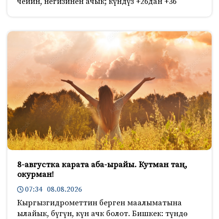
чейин, негизинен ачык; күндүз +26дан +36
8-августка карата аба-ырайы. Кутман таң,
окурман!
07:34 08.08.2026
Кыргызгидрометтин берген маалыматына
ылайык, бүгүн, күн ачк болот. Бишкек: түндө