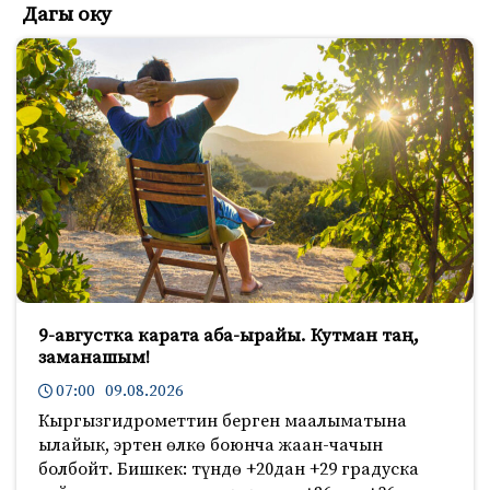
Дагы оку
9-августка карата аба-ырайы. Кутман таң,
заманашым!
07:00 09.08.2026
Кыргызгидрометтин берген маалыматына
ылайык, эртен өлкө боюнча жаан-чачын
болбойт. Бишкек: түндө +20дан +29 градуска