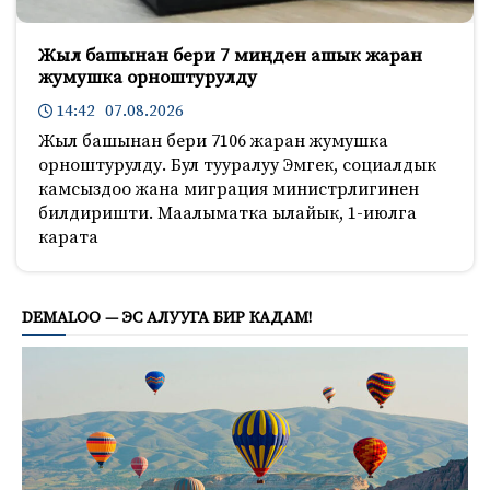
Жыл башынан бери 7 миңден ашык жаран
жумушка орноштурулду
14:42 07.08.2026
Жыл башынан бери 7106 жаран жумушка
орноштурулду. Бул тууралуу Эмгек, социалдык
камсыздоо жана миграция министрлигинен
билдиришти. Маалыматка ылайык, 1-июлга
карата
899
DEMALOO — ЭС АЛУУГА БИР КАДАМ!