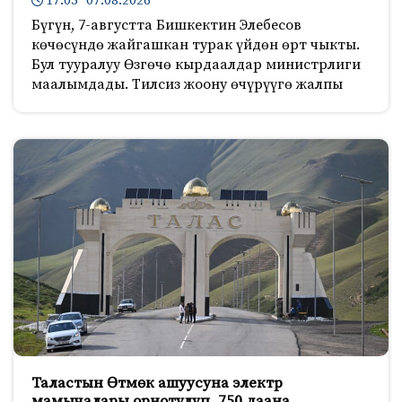
17:05 07.08.2026
Бүгүн, 7-августта Бишкектин Элебесов
көчөсүндө жайгашкан турак үйдөн өрт чыкты.
Бул тууралуу Өзгөчө кырдаалдар министрлиги
маалымдады. Тилсиз жоону өчүрүүгө жалпы
Таластын Өтмөк ашуусуна электр
мамычалары орнотулуп, 750 даана