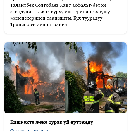
Талантбек Солтобаев Кант асфальт-бетон
заводундагы жол куруу иштеринин жүрүшү
менен жеринен таанышты. Бул тууралуу
Транспорт министрлиги
Бишкекте жеке турак үй өрттөндү