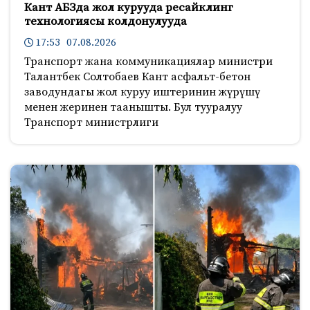
Кант АБЗда жол курууда ресайклинг
технологиясы колдонулууда
17:53 07.08.2026
Транспорт жана коммуникациялар министри
Талантбек Солтобаев Кант асфальт-бетон
заводундагы жол куруу иштеринин жүрүшү
менен жеринен таанышты. Бул тууралуу
Транспорт министрлиги