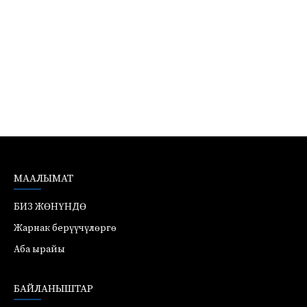
МААЛЫМАТ
БИЗ ЖӨНҮНДӨ
Жарнак берүүчүлөргө
Аба ырайы
БАЙЛАНЫШТАР