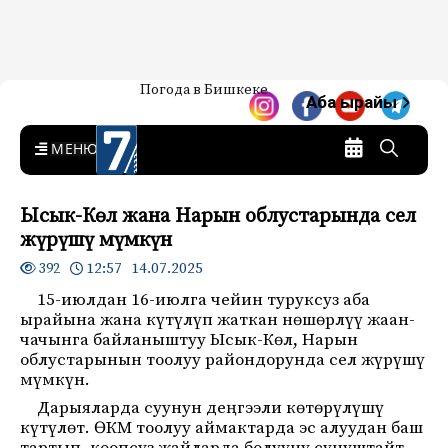
Жаңылыктар — Кыргызстан
Погода в Бишкеке
7-канал. Жаңылыктар —
Аба ырайы
Кыргызстан
MENU
Ысык-Көл жана Нарын облустарында сел
жүрүшү мүмкүн
12:57 14.07.2025
392
15-июлдан 16-июлга чейин туруксуз аба
ырайына жана күтүлүп жаткан нөшөрлүү жаан-
чачынга байланыштуу Ысык-Көл, Нарын
облустарынын тоолуу райондорунда сел жүрүшү
мүмкүн.
Дарыяларда суунун деңгээли көтөрүлүшү
күтүлөт. ӨКМ тоолуу аймактарда эс алуудан баш