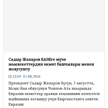
Садыр Жапаров ЕАЭБге мүчө
мамлекеттердин өкмөт башчылары менен
жолугушту
13:59 07.08.2026
Президент Садыр Жапаров бүгүн, 7-августта,
Ысык-Көл облусунун Чолпон-Ата шаарында
Евразия өкмөттөр аралык кеңешинин кезектеги
жыйынына катышуу үчүн Кыргызстанга келген
Евразия