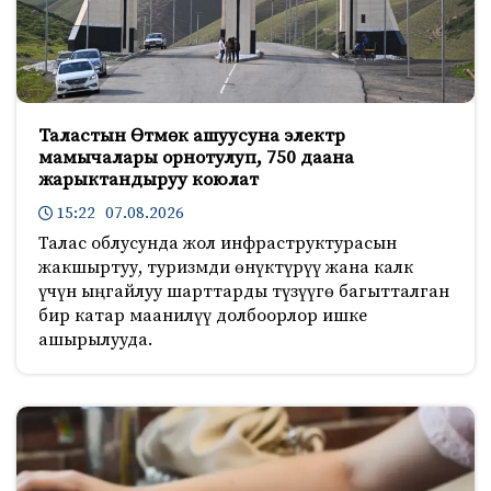
Таластын Өтмөк ашуусуна электр
мамычалары орнотулуп, 750 даана
жарыктандыруу коюлат
15:22 07.08.2026
Талас облусунда жол инфраструктурасын
жакшыртуу, туризмди өнүктүрүү жана калк
үчүн ыңгайлуу шарттарды түзүүгө багытталган
бир катар маанилүү долбоорлор ишке
ашырылууда.