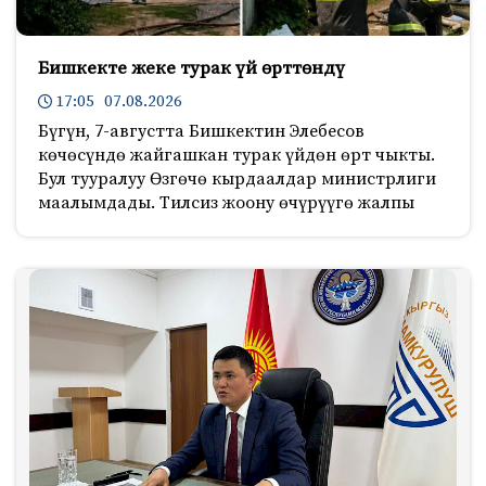
Бишкекте жеке турак үй өрттөндү
17:05 07.08.2026
Бүгүн, 7-августта Бишкектин Элебесов
көчөсүндө жайгашкан турак үйдөн өрт чыкты.
Бул тууралуу Өзгөчө кырдаалдар министрлиги
маалымдады. Тилсиз жоону өчүрүүгө жалпы