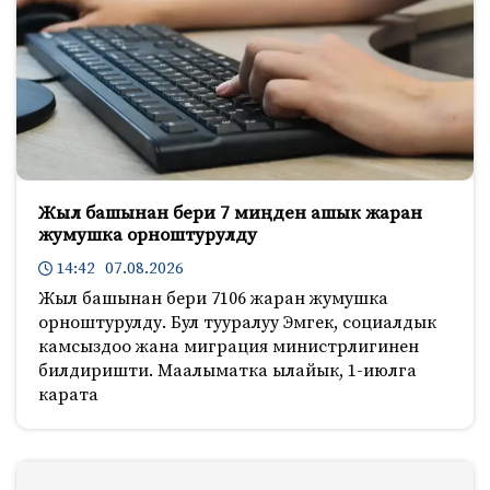
Жыл башынан бери 7 миңден ашык жаран
жумушка орноштурулду
14:42 07.08.2026
Жыл башынан бери 7106 жаран жумушка
орноштурулду. Бул тууралуу Эмгек, социалдык
камсыздоо жана миграция министрлигинен
билдиришти. Маалыматка ылайык, 1-июлга
карата