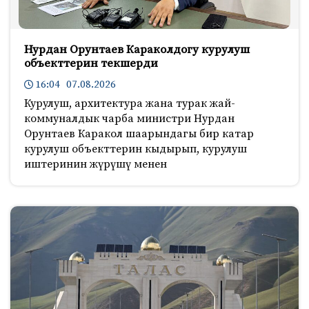
Нурдан Орунтаев Караколдогу курулуш
объекттерин текшерди
16:04 07.08.2026
Курулуш, архитектура жана турак жай-
коммуналдык чарба министри Нурдан
Орунтаев Каракол шаарындагы бир катар
курулуш объекттерин кыдырып, курулуш
иштеринин жүрүшү менен