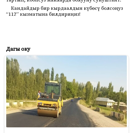
тартып, коопсуз жайларда болууну сунуштайт.
Кандайдыр бир кырдаалдын күбөсү болсоңуз
“112” кызматына билдириңиз!
Дагы оку