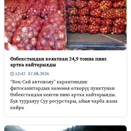
Өзбекстандан келаткан 24,9 тонна пияз
артка кайтарылды
13:42 07.08.2026
“Кең-Сай автожолу” карантиндик
фитосанитардык көзөмөл өткөрүү пунктунан
Өзбекстандан келген пияз артка кайтарылды.
Бул тууралуу Суу ресурстары, айыл чарба жана
кайра