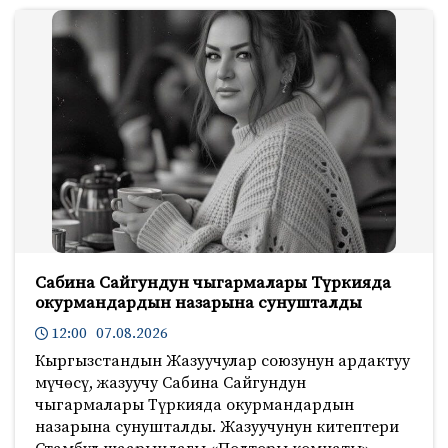
Сабина Сайгундун чыгармалары Түркияда
окурмандардын назарына сунушталды
12:00 07.08.2026
Кыргызстандын Жазуучулар союзунун ардактуу
мүчөсү, жазуучу Сабина Сайгундун
чыгармалары Түркияда окурмандардын
назарына сунушталды. Жазуучунун китептери