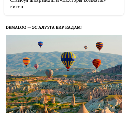
Стамбул шаарындагы «Полторы комнаты»
китеп
811
DEMALOO — ЭС АЛУУГА БИР КАДАМ!