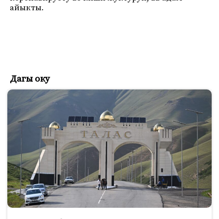
айыкты.
Дагы оку