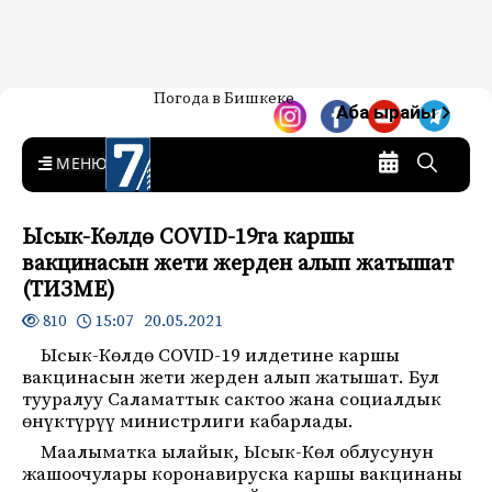
Жаңылыктар — Кыргызстан
Погода в Бишкеке
7-канал. Жаңылыктар —
Аба ырайы
Кыргызстан
MENU
Ысык-Көлдө COVID-19га каршы
вакцинасын жети жерден алып жатышат
(ТИЗМЕ)
15:07 20.05.2021
810
Ысык-Көлдө COVID-19 илдетине каршы
вакцинасын жети жерден алып жатышат. Бул
тууралуу Саламаттык сактоо жана социалдык
өнүктүрүү министрлиги кабарлады.
Маалыматка ылайык, Ысык-Көл облусунун
жашоочулары коронавируска каршы вакцинаны