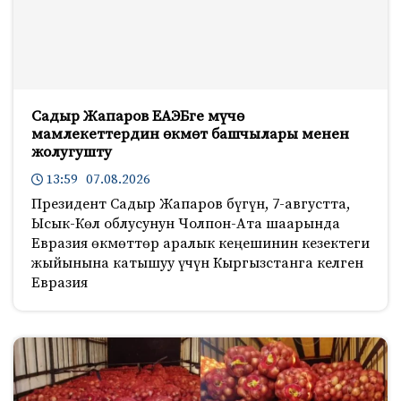
Садыр Жапаров ЕАЭБге мүчө
мамлекеттердин өкмөт башчылары менен
жолугушту
13:59 07.08.2026
Президент Садыр Жапаров бүгүн, 7-августта,
Ысык-Көл облусунун Чолпон-Ата шаарында
Евразия өкмөттөр аралык кеңешинин кезектеги
жыйынына катышуу үчүн Кыргызстанга келген
Евразия