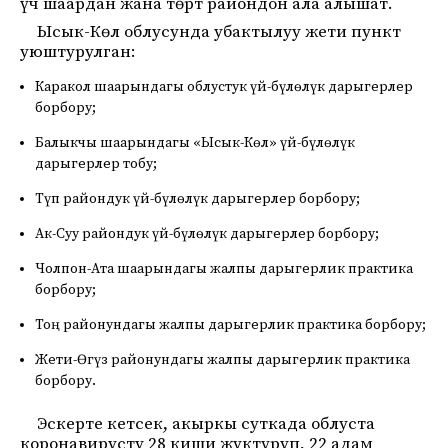
үч шаардан жана төрт райондон ала алышат.
Ысык-Көл облусунда убактылуу жети пункт
уюштурулган:
Каракол шаарындагы облустук үй-бүлөлүк дарыгерлер
борбору;
Балыкчы шаарындагы «Ысык-Көл» үй-бүлөлүк
дарыгерлер тобу;
Түп райондук үй-бүлөлүк дарыгерлер борбору;
Ак-Суу райондук үй-бүлөлүк дарыгерлер борбору;
Чолпон-Ата шаарындагы жалпы дарыгерлик практика
борбору;
Тоң районундагы жалпы дарыгерлик практика борбору;
Жети-Өгүз районундагы жалпы дарыгерлик практика
борбору.
Эскерте кетсек, акыркы суткада облуста
коронавирусту 28 киши жуктуруп, 22 адам