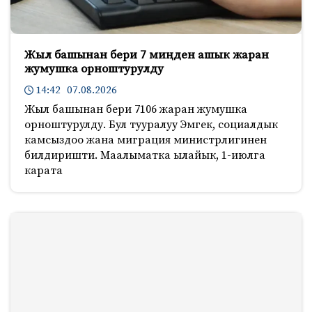
Жыл башынан бери 7 миңден ашык жаран
жумушка орноштурулду
14:42 07.08.2026
Жыл башынан бери 7106 жаран жумушка
орноштурулду. Бул тууралуу Эмгек, социалдык
камсыздоо жана миграция министрлигинен
билдиришти. Маалыматка ылайык, 1-июлга
карата