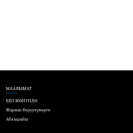
МААЛЫМАТ
БИЗ ЖӨНҮНДӨ
Жарнак берүүчүлөргө
Аба ырайы