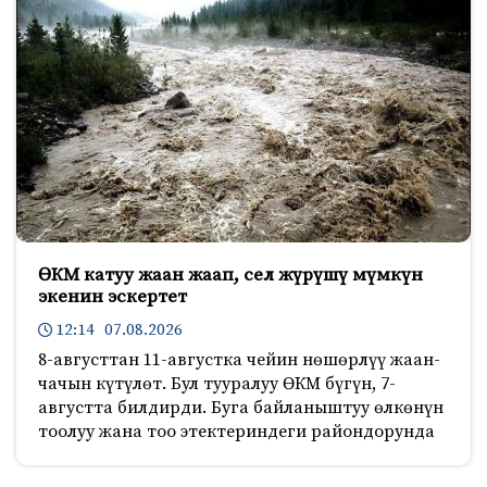
ӨКМ катуу жаан жаап, сел жүрүшү мүмкүн
экенин эскертет
12:14 07.08.2026
8-августтан 11-августка чейин нөшөрлүү жаан-
чачын күтүлөт. Бул тууралуу ӨКМ бүгүн, 7-
августта билдирди. Буга байланыштуу өлкөнүн
тоолуу жана тоо этектериндеги райондорунда