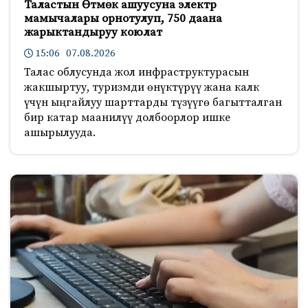
Таластын Өтмөк ашуусуна электр
мамычалары орнотулуп, 750 даана
жарыктандыруу коюлат
15:06 07.08.2026
Талас облусунда жол инфраструктурасын
жакшыртуу, туризмди өнүктүрүү жана калк
үчүн ыңгайлуу шарттарды түзүүгө багытталган
бир катар маанилүү долбоорлор ишке
ашырылууда.