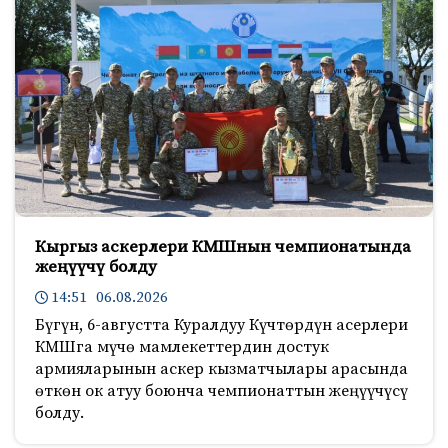
Кыргыз аскерлери КМШнын чемпионатында
жеңүүчү болду
14:51 06.08.2026
Бүгүн, 6-августта Куралдуу Күчтөрдүн асерлери
КМШга мүчө мамлекеттердин достук
армияларынын аскер кызматчылары арасында
өткөн ок атуу боюнча чемпионаттын жеңүүчүсү
болду.