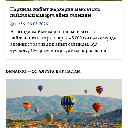
Нарында жайыт жерлерин максатсыз
пайдалангандарга айып салынды
11:36 06.08.2026
Нарында жайыт жерлерин максатсыз
пайдаланган жарандарга 45 000 сом өлчөмүндө
административдик айып салынды. Бул
тууралуу Суу ресурстары, айыл чарба жана
914
DEMALOO — ЭС АЛУУГА БИР КАДАМ!