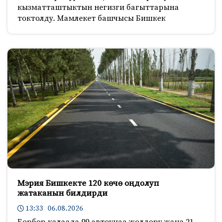
кызматташтыктын негизги багыттарына
токтолду. Мамлекет башчысы Бишкек
Мэрия Бишкекте 120 көчө оңдолуп
жатаканын билдирди
13:33 06.08.2026