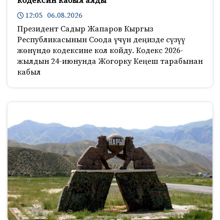
кодексин кабыл алды
12:05 06.08.2026
Президент Садыр Жапаров Кыргыз
Республикасынын Соода үчүн деңизде сүзүү
жөнүндө кодексине кол койду. Кодекс 2026-
жылдын 24-июнунда Жогорку Кеңеш тарабынан
кабыл