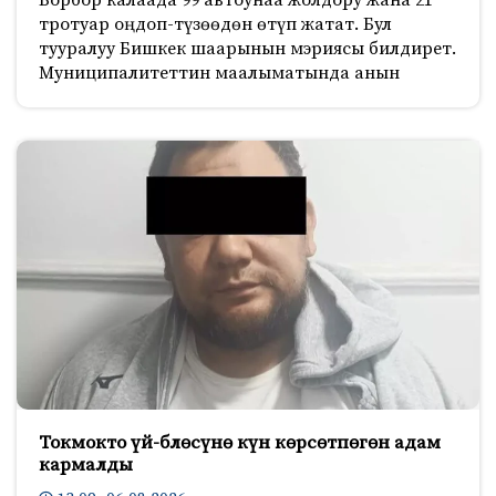
Борбор калаада 99 автоунаа жолдору жана 21
тротуар оңдоп-түзөөдөн өтүп жатат. Бул
тууралуу Бишкек шаарынын мэриясы билдирет.
Муниципалитеттин маалыматында анын
Токмокто үй-блөсүнө күн көрсөтпөгөн адам
кармалды