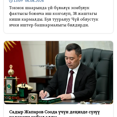
13:09 06.08.2026
Токмок шаарында үй-бүлөлүк зомбулук
фактысы боюнча иш козголуп, 38 жаштагы
киши кармалды. Бул тууралуу Чүй облустук
ички иштер башкармалыгы билдирди.
Садыр Жапаров Соода үчүн деңизде сүзүү