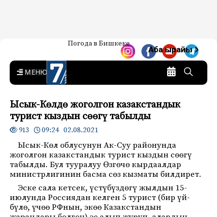
Жаңылыктар — Кыргызстан
Погода в Бишкеке
7-канал. Жаңылыктар —
Аба ырайы
Кыргызстан
MENU
Ысык-Көлдө жоголгон казакстандык
турист кыздын сөөгү табылды
09:24 02.08.2021
913
Ысык-Көл облусунун Ак-Суу районунда
жоголгон казакстандык турист кыздын сөөгү
табылды. Бул тууралуу Өзгөчө кырдаалдар
министрлигинин басма сөз кызматы билдирет.
Эске сала кетсек, үстүбүздөгү жылдын 15-
июлунда Россиядан келген 5 турист (бир үй-
бүлө, үчөө РФнын, экөө Казакстандын