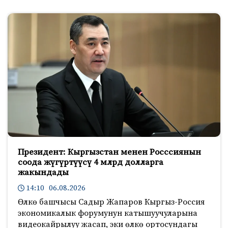
Президент: Кыргызстан менен Росссиянын
соода жүгүртүүсү 4 млрд долларга
жакындады
14:10 06.08.2026
Өлкө башчысы Садыр Жапаров Кыргыз-Россия
экономикалык форумунун катышуучуларына
видеокайрылуу жасап, эки өлкө ортосундагы