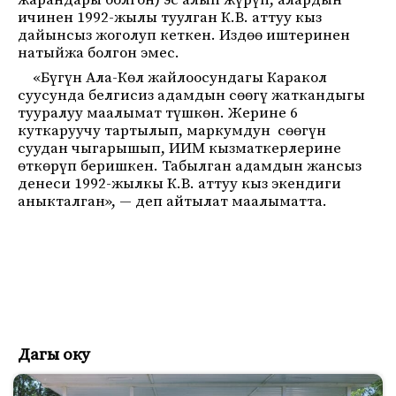
жарандары болгон) эс алып жүрүп, алардын
ичинен 1992-жылы туулган К.В. аттуу кыз
дайынсыз жоголуп кеткен. Издөө иштеринен
натыйжа болгон эмес.
«Бүгүн Ала-Көл жайлоосундагы Каракол
суусунда белгисиз адамдын сөөгү жаткандыгы
тууралуу маалымат түшкөн. Жерине 6
куткаруучу тартылып, маркумдун сөөгүн
суудан чыгарышып, ИИМ кызматкерлерине
өткөрүп беришкен. Табылган адамдын жансыз
денеси 1992-жылкы К.В. аттуу кыз экендиги
аныкталган», — деп айтылат маалыматта.
Дагы оку