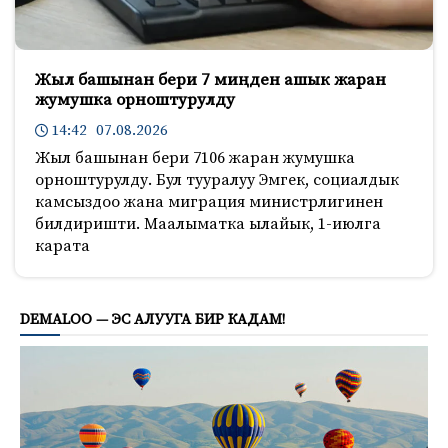
Жыл башынан бери 7 миңден ашык жаран
жумушка орноштурулду
14:42 07.08.2026
Жыл башынан бери 7106 жаран жумушка
орноштурулду. Бул тууралуу Эмгек, социалдык
камсыздоо жана миграция министрлигинен
билдиришти. Маалыматка ылайык, 1-июлга
карата
3313
DEMALOO — ЭС АЛУУГА БИР КАДАМ!