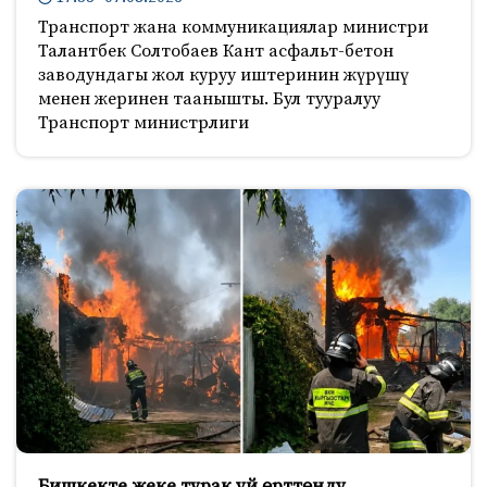
Транспорт жана коммуникациялар министри
Талантбек Солтобаев Кант асфальт-бетон
заводундагы жол куруу иштеринин жүрүшү
менен жеринен таанышты. Бул тууралуу
Транспорт министрлиги
Бишкекте жеке турак үй өрттөндү