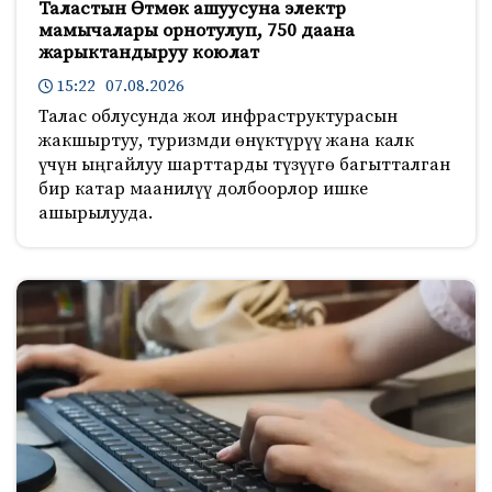
Таластын Өтмөк ашуусуна электр
мамычалары орнотулуп, 750 даана
жарыктандыруу коюлат
15:22 07.08.2026
Талас облусунда жол инфраструктурасын
жакшыртуу, туризмди өнүктүрүү жана калк
үчүн ыңгайлуу шарттарды түзүүгө багытталган
бир катар маанилүү долбоорлор ишке
ашырылууда.