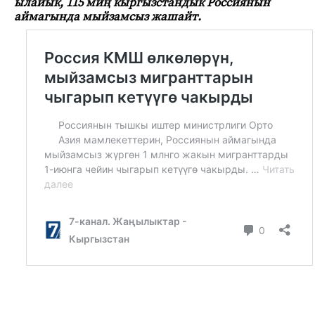
ылайык, 115 миң кыргызстандык Россиянын
аймагында мыйзамсыз жашайт.