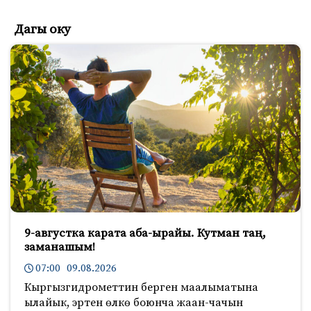
Дагы оку
9-августка карата аба-ырайы. Кутман таң,
заманашым!
07:00 09.08.2026
Кыргызгидрометтин берген маалыматына
ылайык, эртен өлкө боюнча жаан-чачын