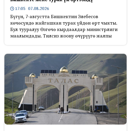
17:05 07.08.2026
Бүгүн, 7-августта Бишкектин Элебесов
көчөсүндө жайгашкан турак үйдөн өрт чыкты.
Бул тууралуу Өзгөчө кырдаалдар министрлиги
маалымдады. Тилсиз жоону өчүрүүгө жалпы