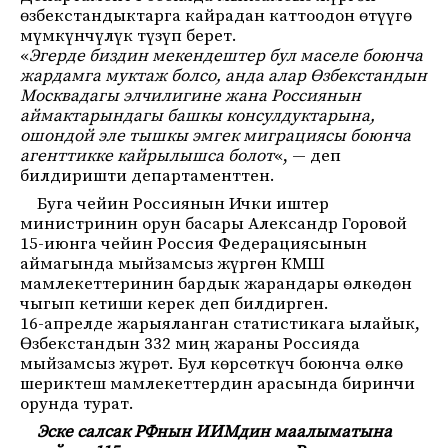
өзбекстандыктарга кайрадан каттоодон өтүүгө
мүмкүнчүлүк түзүп берет.
«
Эгерде биздин мекендештер бул маселе боюнча
жардамга муктаж болсо, анда алар Өзбекстандын
Москвадагы элчилигине жана Россиянын
аймактарындагы башкы консулдуктарына,
ошондой эле тышкы эмгек миграциясы боюнча
агенттикке кайрылышса болот
«, — деп
билдиришти департаменттен.
Буга чейин Россиянын Ички иштер
министринин орун басары Александр Горовой
15-июнга чейин Россия Федерациясынын
аймагында мыйзамсыз жүргөн КМШ
мамлекеттеринин бардык жарандары өлкөдөн
чыгып кетиши керек деп билдирген.
16-апрелде жарыяланган статистикага ылайык,
Өзбекстандын 332 миң жараны Россияда
мыйзамсыз жүрөт. Бул көрсөткүч боюнча өлкө
шериктеш мамлекеттердин арасында биринчи
орунда турат.
Эске салсак РФнын ИИМдин маалыматына