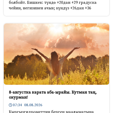
болбойт. Бишкек: түндө +20дан +29 градуска
чейин, негизинен ачык; күндүз +26дан +36
8-августка карата аба-ырайы. Кутман таң,
окурман!
07:34 08.08.2026
Кыргызгидрометтин берген маалыматына