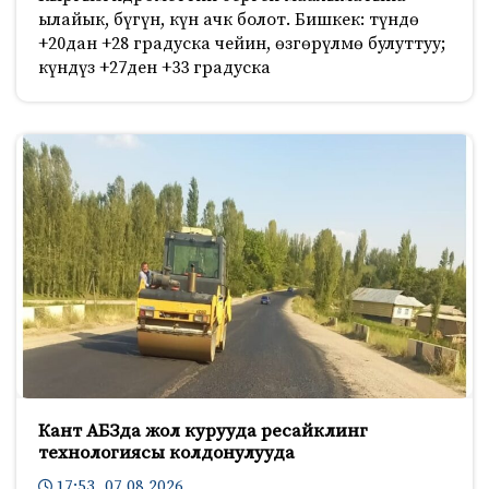
ылайык, бүгүн, күн ачк болот. Бишкек: түндө
+20дан +28 градуска чейин, өзгөрүлмө булуттуу;
күндүз +27ден +33 градуска
Кант АБЗда жол курууда ресайклинг
технологиясы колдонулууда
17:53 07.08.2026