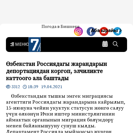
Жаңылыктар — Кыргызстан
Погода в Бишкеке
7-канал. Жаңылыктар —
Аба ырайы
Кыргызстан
MENU
Өзбекстан Россиядагы жарандарын
депортациядан коргоп, элчиликте
каттоого ала баштады
18:39 19.04.2021
3312
Өзбекстандын тышкы эмгек миграциясы
агенттиги Россиядагы жарандарына кайрылып,
15-июнуна чейин укуктук статусун жөнгө салуу
үчүн өлкөнүн Ички иштер министрлигинин
аймактык органынын миграция бөлүмдөрү
менен байланышууну сунуш кылды.
Департамент Россияда мыйзамсыз жүргөн