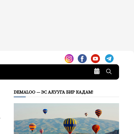
DEMALOO — ЭС АЛУУГА БИР КАДАМ!
,