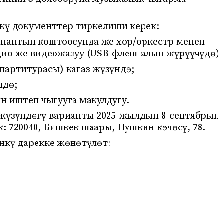
кү документтер тиркелиши керек:
паптын коштоосунда же хор/оркестр менен
дио же видеожазуу (USB-флеш-алып жүрүүчүдө)
партитурасы) кагаз жүзүндө;
ндө;
н иштеп чыгууга макулдугу.
з жүзүндөгү варианты 2025-жылдын 8-сентябры
: 720040, Бишкек шаары, Пушкин көчөсү, 78.
нкү дарекке жөнөтүлөт: