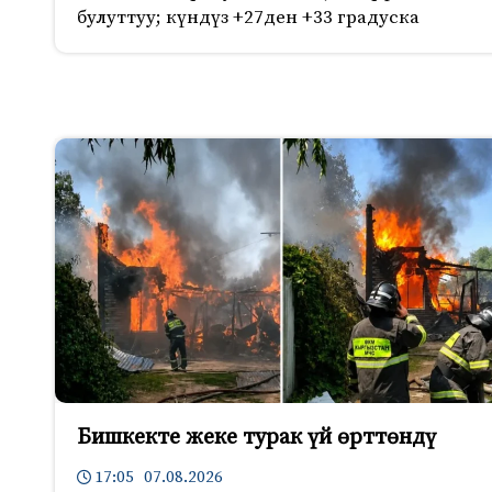
булуттуу; күндүз +27ден +33 градуска
Бишкекте жеке турак үй өрттөндү
17:05 07.08.2026