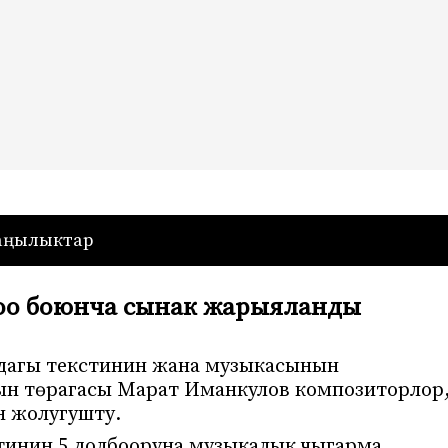
— Кыргызстан
аңылыктар
оо боюнча сынак жарыяланды
дагы текстинин жана музыкасынын
ын төрагасы Марат Иманкулов композиторлор
н жолугушту.
тинин 5 долбооруна музыкалык чыгарма