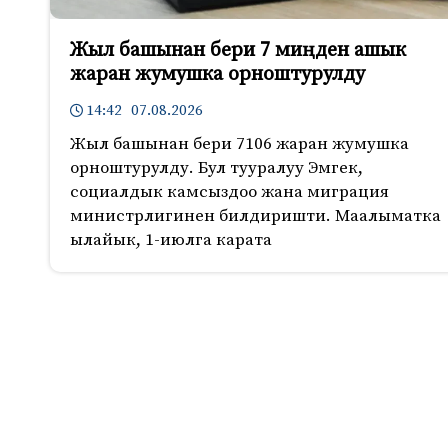
Жыл башынан бери 7 миңден ашык
жаран жумушка орноштурулду
14:42 07.08.2026
Жыл башынан бери 7106 жаран жумушка
орноштурулду. Бул тууралуу Эмгек,
социалдык камсыздоо жана миграция
министрлигинен билдиришти. Маалыматка
ылайык, 1-июлга карата
564