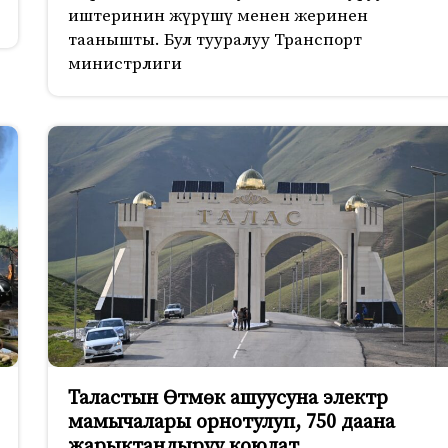
иштеринин жүрүшү менен жеринен
таанышты. Бул тууралуу Транспорт
министрлиги
Таластын Өтмөк ашуусуна электр
мамычалары орнотулуп, 750 даана
жарыктандыруу коюлат