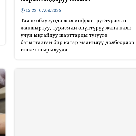
15:22 07.08.2026
Талас облусунда жол инфраструктурасын
жакшыртуу, туризмди өнүктүрүү жана калк
үчүн ыңгайлуу шарттарды түзүүгө
багытталган бир катар маанилүү долбоорлор
ишке ашырылууда.