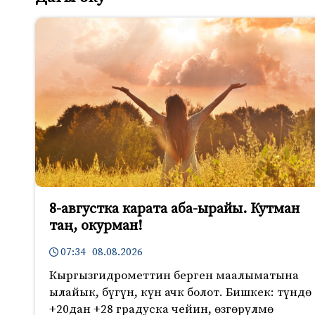
8-августка карата аба-ырайы. Кутман
таң, окурман!
07:34 08.08.2026
Кыргызгидрометтин берген маалыматына
ылайык, бүгүн, күн ачк болот. Бишкек: түндө
+20дан +28 градуска чейин, өзгөрүлмө