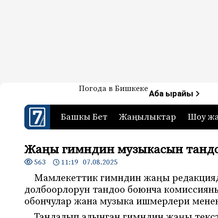
Жаңылыктар — Кыргызстан
Погода в Бишкеке
7-канал. Жаңылыктар 
Аба ырайы
Башкы Бет
Жаңылыктар
Шоу ж
Жаңы гимндин музыкасын танд
563
11:19 07.08.2025
Мамлекеттик гимндин жаңы редакция
долбоорлорун тандоо боюнча комиссиян
обончулар жана музыка ишмерлери мене
Тандалып алынган гимндин жаңы текс