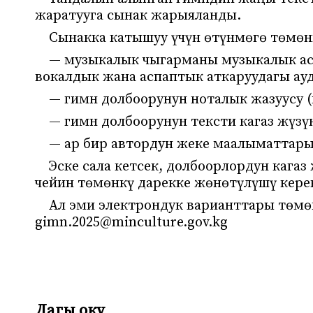
жаратууга сынак жарыяланды.
Сынакка катышуу үчүн өтүнмөгө төмөн
— музыкалык чыгарманы музыкалык ас
вокалдык жана аспаптык аткаруудагы ау
— гимн долбоорунун ноталык жазуусу (
— гимн долбоорунун тексти кагаз жүзү
— ар бир автордун жеке маалыматтары
Эске сала кетсек, долбоорлордун кага
чейин төмөнкү дарекке жөнөтүлүшү керек
Ал эми электрондук варианттары төмө
gimn.2025@minculture.gov.kg
Дагы оку