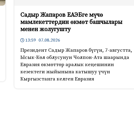
Садыр Жапаров ЕАЭБге мүчө
мамлекеттердин өкмөт башчылары
менен жолугушту
13:59 07.08.2026
Президент Садыр Жапаров бүгүн, 7-августта,
Ысык-Көл облусунун Чолпон-Ата шаарында
Евразия өкмөттөр аралык кеңешинин
кезектеги жыйынына катышуу үчүн
Кыргызстанга келген Евразия