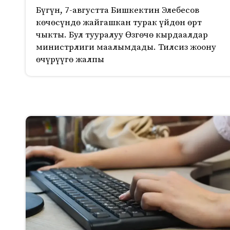
Бүгүн, 7-августта Бишкектин Элебесов
көчөсүндө жайгашкан турак үйдөн өрт
чыкты. Бул тууралуу Өзгөчө кырдаалдар
министрлиги маалымдады. Тилсиз жоону
өчүрүүгө жалпы