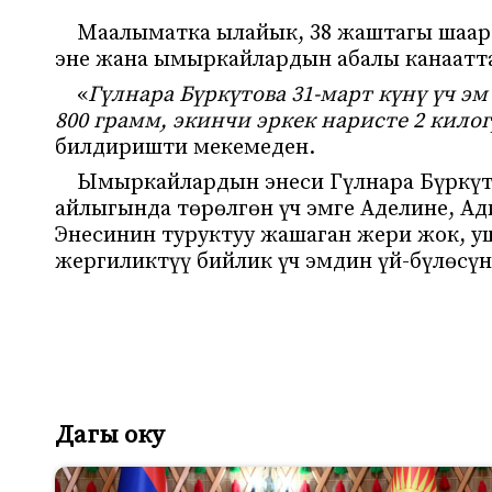
Маалыматка ылайык, 38 жаштагы шаар т
эне жана ымыркайлардын абалы канаат
«
Гүлнара Бүркүтова 31-март күнү үч э
800 грамм, экинчи эркек наристе 2 кило
билдиришти мекемеден.
Ымыркайлардын энеси Гүлнара Бүркүто
айлыгында төрөлгөн үч эмге Аделине, А
Энесинин туруктуу жашаган жери жок, у
жергиликтүү бийлик үч эмдин үй-бүлөсүн
Дагы оку