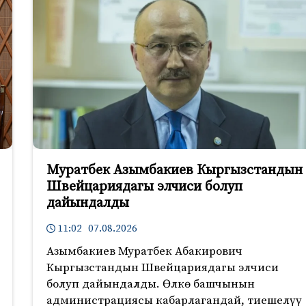
Муратбек Азымбакиев Кыргызстандын
Швейцариядагы элчиси болуп
дайындалды
11:02 07.08.2026
Азымбакиев Муратбек Абакирович
Кыргызстандын Швейцариядагы элчиси
болуп дайындалды. Өлкө башчынын
администрациясы кабарлагандай, тиешелүү