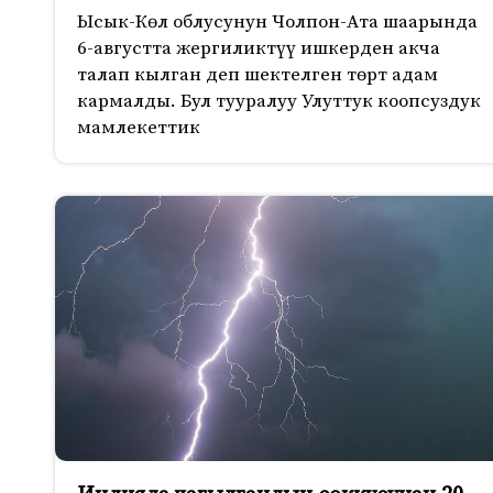
Ысык-Көл облусунун Чолпон-Ата шаарында
6-августта жергиликтүү ишкерден акча
талап кылган деп шектелген төрт адам
кармалды. Бул тууралуу Улуттук коопсуздук
мамлекеттик