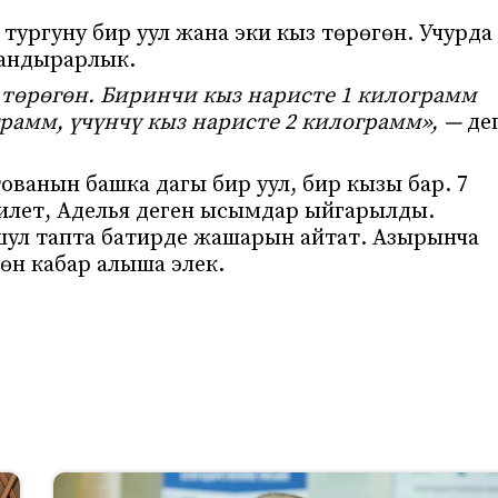
ургуну бир уул жана эки кыз төрөгөн. Учурда
тандырарлык.
м төрөгөн. Биринчи кыз наристе 1 килограмм
грамм, үчүнчү кыз наристе 2 килограмм», —
де
ванын башка дагы бир уул, бир кызы бар. 7
дилет, Аделья деген ысымдар ыйгарылды.
шул тапта батирде жашарын айтат. Азырынча
өн кабар алыша элек.