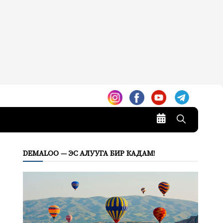
DEMALOO — ЭС АЛУУГА БИР КАДАМ!