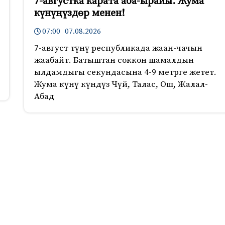
7-августка карата аба-ырайы. Жума
күнүңүздөр менен!
07:00 07.08.2026
7-август түнү республикада жаан-чачын
жаабайт. Батыштан соккон шамалдын
ылдамдыгы секундасына 4-9 метрге жетет.
Жума күнү күндүз Чүй, Талас, Ош, Жалал-
Абад