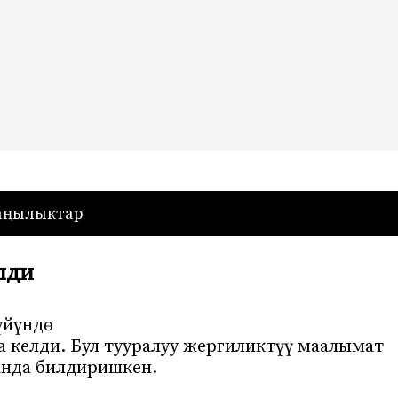
— Кыргызстан
аңылыктар
лди
үйүндө
а келди. Бул тууралуу жергиликтүү маалымат
анда билдиришкен.