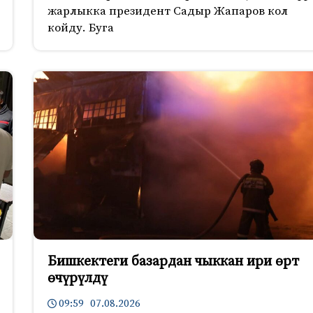
жарлыкка президент Садыр Жапаров кол
койду. Буга
Бишкектеги базардан чыккан ири өрт
өчүрүлдү
09:59 07.08.2026