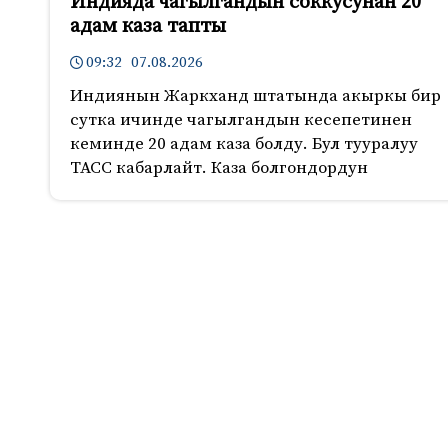
Индияда чагылгандын соккусунан 20
адам каза тапты
09:32 07.08.2026
Индиянын Жаркханд штатында акыркы бир
сутка ичинде чагылгандын кесепетинен
кеминде 20 адам каза болду. Бул тууралуу
ТАСС кабарлайт. Каза болгондордун
772