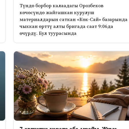
Түндө борбор калаадагы Орозбеков
көчөсүндө жайгашкан курулуш
материалдарын саткан «Көк-Сай» базарында
чыккан өрттү алты бригада саат 9:06да
өчүрдү. Бул туурасында