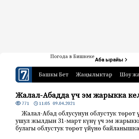
Жаңылыктар — Кыргызстан
Погода в Бишкеке
7-канал. Жаңылыктар 
Аба ырайы
Башкы Бет
Жаңылыктар
Шоу ж
Жалал-Абадда үч эм жарыкка ке
771
11:05 09.04.2021
Жалал-Абад облусунун облустук төрөт 
ушул жылдын 31-март күнү үч эм жарыкк
булагы облустук төрөт үйүнө байланышк