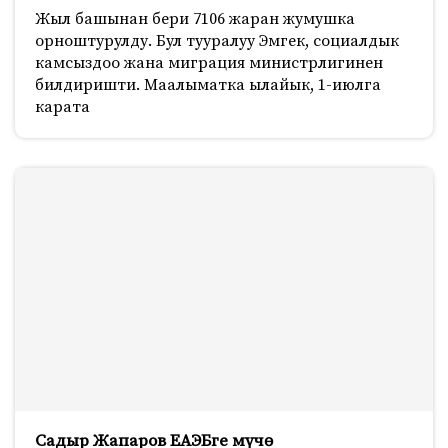
Жыл башынан бери 7106 жаран жумушка
орноштурулду. Бул тууралуу Эмгек, социалдык
камсыздоо жана миграция министрлигинен
билдиришти. Маалыматка ылайык, 1-июлга
карата
Садыр Жапаров ЕАЭБге мүчө