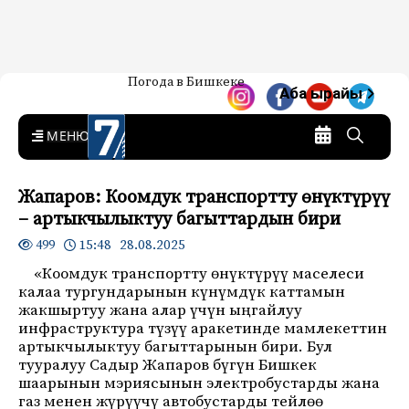
Жаңылыктар — Кыргызстан
Погода в Бишкеке
7-канал. Жаңылыктар —
Аба ырайы
Кыргызстан
MENU
Жапаров: Коомдук транспортту өнүктүрүү
– артыкчылыктуу багыттардын бири
15:48 28.08.2025
499
«Коомдук транспортту өнүктүрүү маселеси
калаа тургундарынын күнүмдүк каттамын
жакшыртуу жана алар үчүн ыңгайлуу
инфраструктура түзүү аракетинде мамлекеттин
артыкчылыктуу багыттарынын бири. Бул
тууралуу Садыр Жапаров бүгүн Бишкек
шаарынын мэриясынын электробустарды жана
газ менен жүрүүчү автобустарды тейлөө