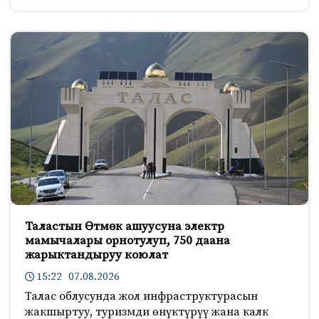
Таластын Өтмөк ашуусуна электр
мамычалары орнотулуп, 750 даана
жарыктандыруу коюлат
15:22 07.08.2026
Талас облусунда жол инфраструктурасын
жакшыртуу, туризмди өнүктүрүү жана калк