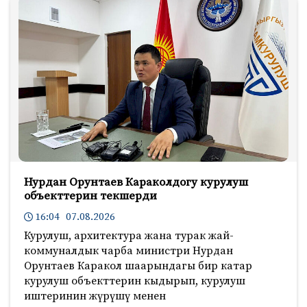
Нурдан Орунтаев Караколдогу курулуш
объекттерин текшерди
16:04 07.08.2026
Курулуш, архитектура жана турак жай-
коммуналдык чарба министри Нурдан
Орунтаев Каракол шаарындагы бир катар
курулуш объекттерин кыдырып, курулуш
иштеринин жүрүшү менен