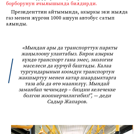
борборунун ачылышында билдирди.
Президенттин айтымында, акыркы эки жылда
газ менен жүргөн 1000 ашуун автобус сатып
алынды.
«Мындан ары да транспорттук паркты
жаңылоону улантабыз. Бирок азыркы
күндө транспорт гана эмес, экология
маселеси да курчуй баштады. Калаа
тургундарынын коомдук транспортун
жакшыртуу менен катар шаардыктарга
таза аба да өтө маанилүү. Мындай
заманбап чечимдер – биздин келечекке
болгон жоопкерчилигибиз!”, — деди
Садыр Жапаров.