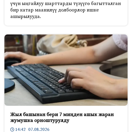
үчүн ыңгайлуу шарттарды түзүүгө багытталган
бир катар маанилүү долбоорлор ишке
ашырылууда.
Жыл башынан бери 7 миңден ашык жаран
жумушка орноштурулду
14:42 07.08.2026