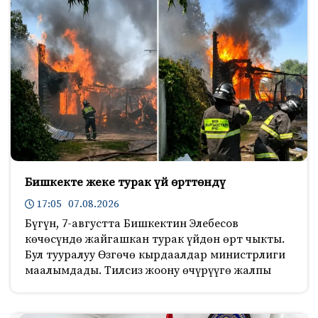
Бишкекте жеке турак үй өрттөндү
17:05 07.08.2026
Бүгүн, 7-августта Бишкектин Элебесов
көчөсүндө жайгашкан турак үйдөн өрт чыкты.
Бул тууралуу Өзгөчө кырдаалдар министрлиги
маалымдады. Тилсиз жоону өчүрүүгө жалпы