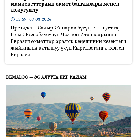
мамлекеттердин өкмөт башчылары менен
жолугушту
13:59 07.08.2026
Президент Садыр Жапаров бүгүн, 7-августта,
Ысык-Көл облусунун Чолпон-Ата шаарында
Евразия өкмөттөр аралык кеңешинин кезектеги
жыйынына катышуу үчүн Кыргызстанга келген
Евразия
500
DEMALOO — ЭС АЛУУГА БИР КАДАМ!