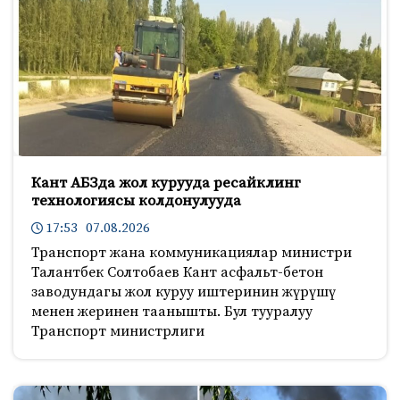
Кант АБЗда жол курууда ресайклинг
технологиясы колдонулууда
17:53 07.08.2026
Транспорт жана коммуникациялар министри
Талантбек Солтобаев Кант асфальт-бетон
заводундагы жол куруу иштеринин жүрүшү
менен жеринен таанышты. Бул тууралуу
Транспорт министрлиги