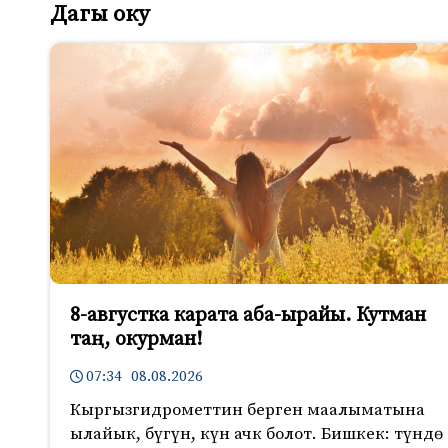
Дагы оку
8-августка карата аба-ырайы. Кутман
таң, окурман!
07:34 08.08.2026
Кыргызгидрометтин берген маалыматына
ылайык, бүгүн, күн ачк болот. Бишкек: түндө