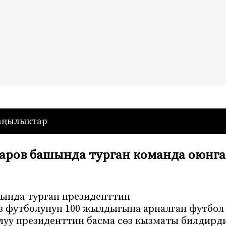
— Кыргызстан
аңылыктар
аров башында турган команда оюнга
шында турган президенттин
 футболунун 100 жылдыгына арналган футбол
луу президенттин басма сөз кызматы билдирд