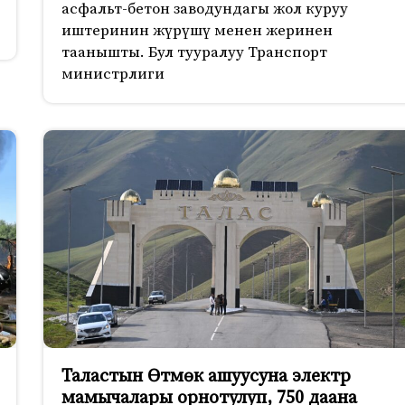
асфальт-бетон заводундагы жол куруу
иштеринин жүрүшү менен жеринен
таанышты. Бул тууралуу Транспорт
министрлиги
Таластын Өтмөк ашуусуна электр
мамычалары орнотулуп, 750 даана