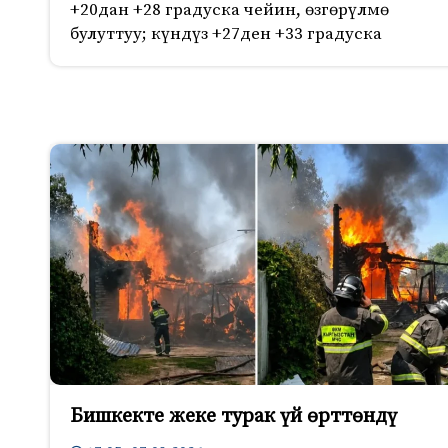
+20дан +28 градуска чейин, өзгөрүлмө
булуттуу; күндүз +27ден +33 градуска
Бишкекте жеке турак үй өрттөндү