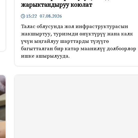
жарыктандыруу коюлат
15:22 07.08.2026
Талас облусунда жол инфраструктурасын
жакшыртуу, туризмди өнүктүрүү жана калк
үчүн ыңгайлуу шарттарды түзүүгө
багытталган бир катар маанилүү долбоорлор
ишке ашырылууда.