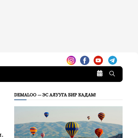
DEMALOO — ЭС АЛУУГА БИР КАДАМ!
и.