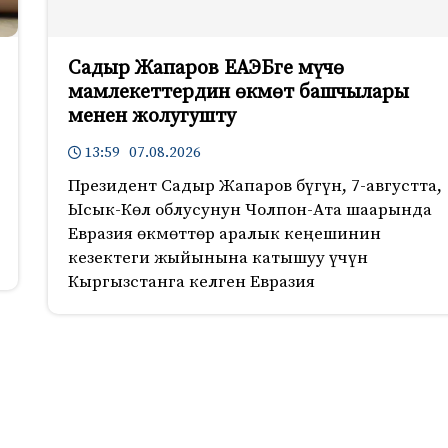
Садыр Жапаров ЕАЭБге мүчө
мамлекеттердин өкмөт башчылары
менен жолугушту
13:59 07.08.2026
Президент Садыр Жапаров бүгүн, 7-августта,
Ысык-Көл облусунун Чолпон-Ата шаарында
Евразия өкмөттөр аралык кеңешинин
кезектеги жыйынына катышуу үчүн
Кыргызстанга келген Евразия