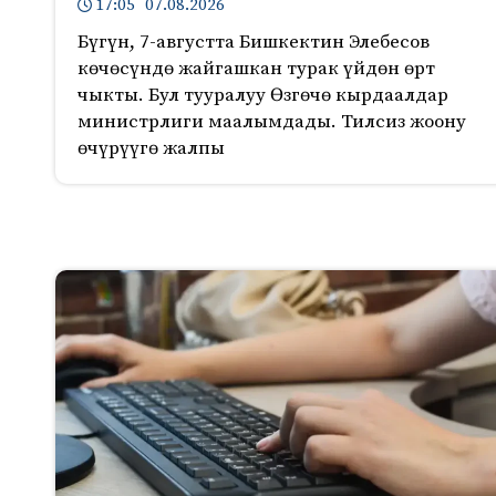
17:05 07.08.2026
Бүгүн, 7-августта Бишкектин Элебесов
көчөсүндө жайгашкан турак үйдөн өрт
чыкты. Бул тууралуу Өзгөчө кырдаалдар
министрлиги маалымдады. Тилсиз жоону
өчүрүүгө жалпы