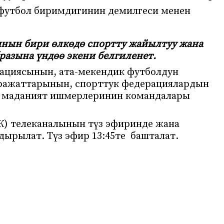
футбол биримдигинин демилгеси менен
нын бири өлкөдө спортту жайылтуу жана
разына үндөө экени белгиленет.
ациясынын, ата-мекендик футболдун
ражаттарынын, спорттук федерациялардын
на маданият ишмерлеринин командалары
РК) телеканалынын түз эфиринде жана
ырылат. Түз эфир 13:45те башталат.