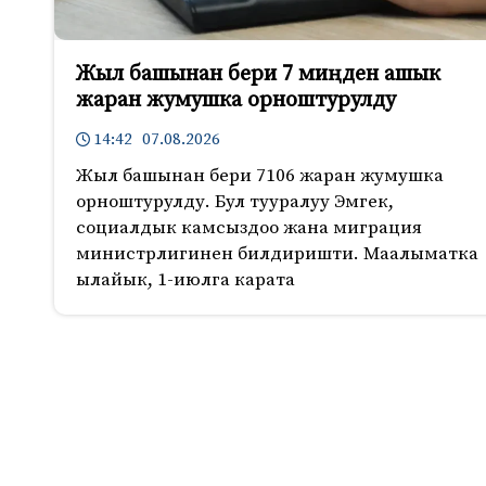
Жыл башынан бери 7 миңден ашык
жаран жумушка орноштурулду
14:42 07.08.2026
Жыл башынан бери 7106 жаран жумушка
орноштурулду. Бул тууралуу Эмгек,
социалдык камсыздоо жана миграция
министрлигинен билдиришти. Маалыматка
ылайык, 1-июлга карата
979