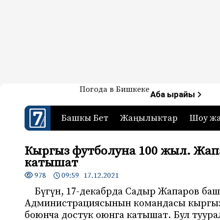
Жаңылыктар — Кыргызстан
Погода в Бишкеке
7-канал. Жаңылыктар 
Аба ырайы
Башкы Бет
Жаңылыктар
Шоу ж
Кыргыз футболуна 100 жыл. Жап
катышат
978
09:59 17.12.2021
Бүгүн, 17-декабрда Садыр Жапаров ба
Администрациясынын командасы кыргыз
боюнча достук оюнга катышат. Бул туура