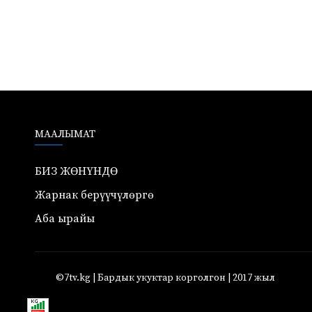
МААЛЫМАТ
БИЗ ЖӨНҮНДӨ
Жарнак берүүчүлөргө
Аба ырайы
©7tv.kg | Бардык укуктар корголгон | 2017 жыл