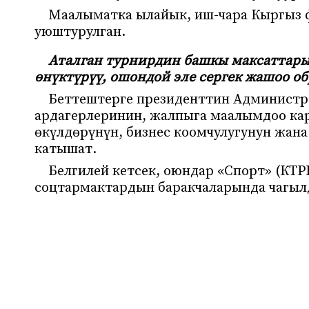
Маалыматка ылайык, иш-чара Кыргыз 
уюштурулган.
Аталган турнирдин башкы максаттары
өнүктүрүү, ошондой эле сергек жашоо об
Беттештерге президенттин Администр
ардагерлеринин, жалпыга маалымдоо ка
өкүлдөрүнүн, бизнес коомчулугунун жа
катышат.
Белгилей кетсек, оюндар «Спорт» (КТ
соцтармактардын баракчаларында чагылд