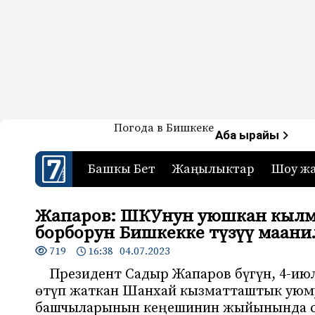
Жаңылыктар — Кыргызстан
Погода в Бишкеке
7-канал. Жаңылыктар 
Аба ырайы
Башкы Бет
Жаңылыктар
Шоу ж
Жапаров: ШКУнун уюшкан кылм
борборун Бишкекке түзүү маани
719
16:38 04.07.2023
Президент Садыр Жапаров бүгүн, 4-и
өтүп жаткан Шанхай кызматташтык уюм
башчыларынын кеңешинин жыйынында с