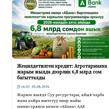
Жеңилдетилген кредит: Агротармакка
жарым жылда дээрлик 6,8 млрд сом
багытталды
16:42 05.08.2026
Жарым жылда Суу ресурстары, айыл чарба
жана кайра иштетүү өнөр жайы
министрлиги менен «АБанк» ААК