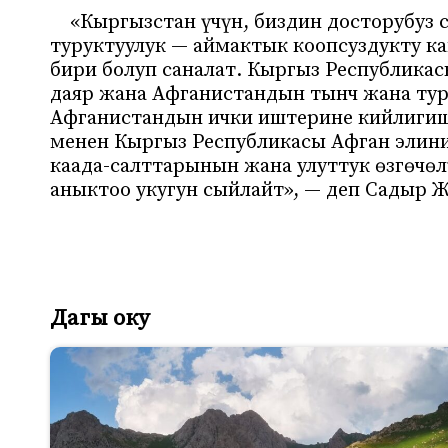
«Кыргызстан үчүн, биздин досторубуз 
туруктуулук — аймактык коопсуздукту 
бири болуп саналат. Кыргыз Республика
даяр жана Афганистандын тынч жана тур
Афганистандын ички иштерине кийлигиш
менен Кыргыз Республикасы Афган эли
каада-салттарынын жана улуттук өзгөчөл
аныктоо укугун сыйлайт», — деп Садыр
Дагы оку