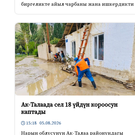
биргеликте айыл чарбаны жана ишкердикти
Ак-Талаада сел 18 үйдүн короосун
каптады
15:18 05.08.2026
Нарын облусунун Ак-Талаа районундагы