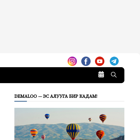
DEMALOO — ЭС АЛУУГА БИР КАДАМ!