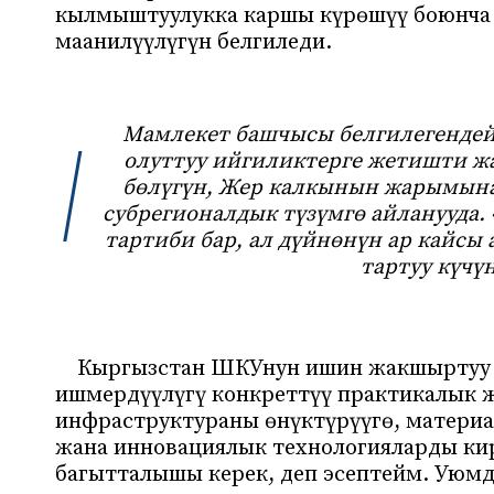
кылмыштуулукка каршы күрөшүү боюнча 
маанилүүлүгүн белгиледи.
Мамлекет башчысы белгилегенде
олуттуу ийгиликтерге жетишти ж
бөлүгүн, Жер калкынын жарымына
субрегионалдык түзүмгө айланууда
тартиби бар, ал дүйнөнүн ар кайсы
тартуу күчүн
Кыргызстан ШКУнун ишин жакшыртуу 
ишмердүүлүгү конкреттүү практикалык 
инфраструктураны өнүктүрүүгө, матери
жана инновациялык технологияларды ки
багытталышы керек, деп эсептейм. Уюм