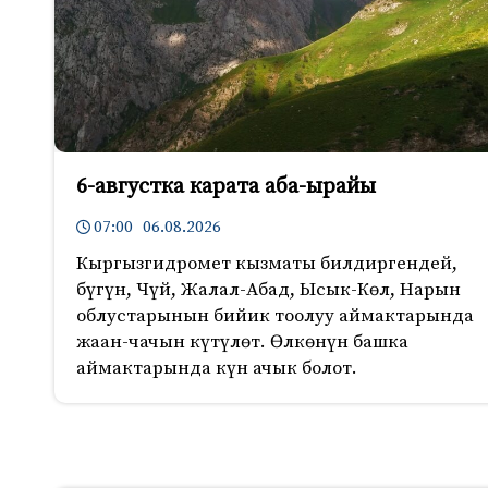
6-августка карата аба-ырайы
07:00 06.08.2026
Кыргызгидромет кызматы билдиргендей,
бүгүн, Чүй, Жалал-Абад, Ысык-Көл, Нарын
облустарынын бийик тоолуу аймактарында
жаан-чачын күтүлөт. Өлкөнүн башка
аймактарында күн ачык болот.