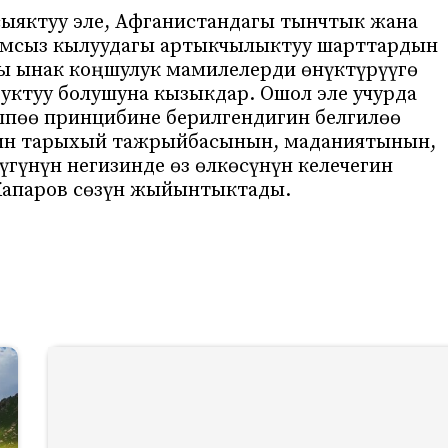
сыяктуу эле, Афганистандагы тынчтык жана
камсыз кылуудагы артыкчылыктуу шарттардын
сы ынак коңшулук мамилелерди өнүктүрүүгө
уктуу болушуна кызыкдар. Ошол эле учурда
пөө принцибине берилгендигин белгилөө
нин тарыхый тажрыйбасынын, маданиятынын,
үгүнүн негизинде өз өлкөсүнүн келечегин
 Жапаров сөзүн жыйынтыктады.