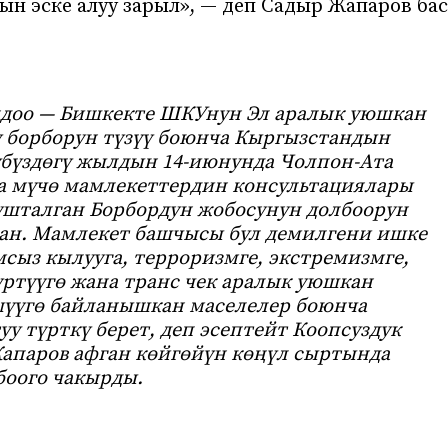
н эске алуу зарыл», — деп Садыр Жапаров бас
доо — Бишкекте ШКУнун Эл аралык уюшкан
борборун түзүү боюнча Кыргызстандын
үбүздөгү жылдын 14-июнунда Чолпон-Ата
а мүчө мамлекеттердин консультациялары
нушталган Борбордун жобосунун долбоорун
ган. Мамлекет башчысы бул демилгени ишке
сыз кылууга, терроризмге, экстремизмге,
ртүүгө жана транс чек аралык уюшкан
үүгө байланышкан маселелер боюнча
у түрткү берет, деп эсептейт Коопсуздук
Жапаров афган көйгөйүн көңүл сыртында
оого чакырды.