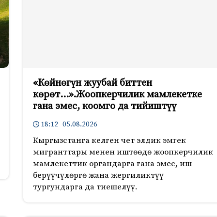
«Көйнөгүн жуубай биттен
көрөт…».Жоопкерчилик мамлекетке
гана эмес, коомго да тийиштүү
18:12 05.08.2026
Кыргызстанга келген чет элдик эмгек
мигранттары менен иштөөдө жоопкерчилик
мамлекеттик органдарга гана эмес, иш
берүүчүлөргө жана жергиликтүү
тургундарга да тиешелүү.