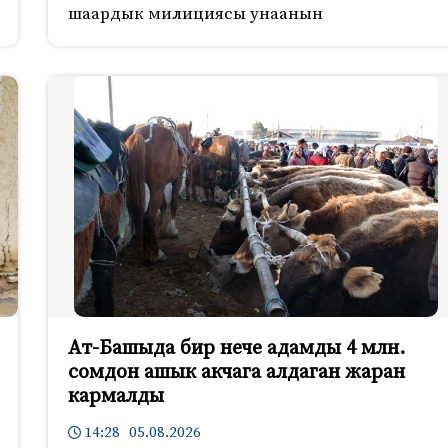
шаардык милициясы унаанын
Ат-Башыда бир нече адамды 4 млн.
сомдон ашык акчага алдаган жаран
кармалды
14:28 05.08.2026