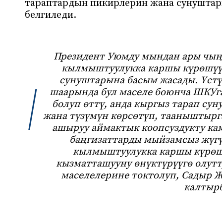
тараптардын пикирлерин жана сунуштары
белгиледи.
Президент Уюмду мындан ары чың
кылмыштуулукка каршы күрөшүү 
сунуштарына басым жасады. Үст
шаарында бул маселе боюнча ШКУг
болуп өттү, анда кыргыз тарап су
жана түзүмүн көрсөтүп, тааныштыр
ашыруу аймактык коопсуздукту кам
баңгизаттарды мыйзамсыз жүгү
кылмыштуулукка каршы күрөш
кызматташууну өнүктүрүүгө олутту
маселелерине токтолуп, Садыр 
калтырб