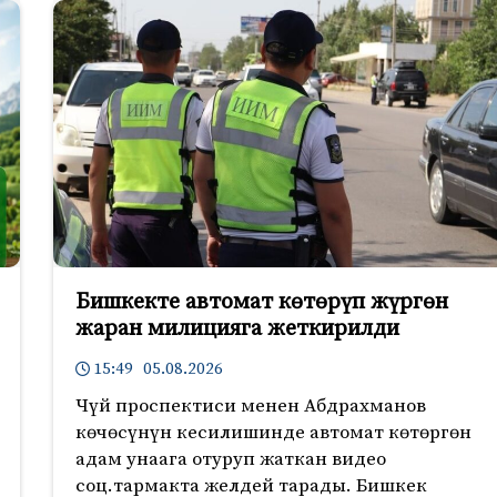
Бишкекте автомат көтөрүп жүргөн
жаран милицияга жеткирилди
15:49 05.08.2026
Чүй проспектиси менен Абдрахманов
көчөсүнүн кесилишинде автомат көтөргөн
адам унаага отуруп жаткан видео
соц.тармакта желдей тарады. Бишкек