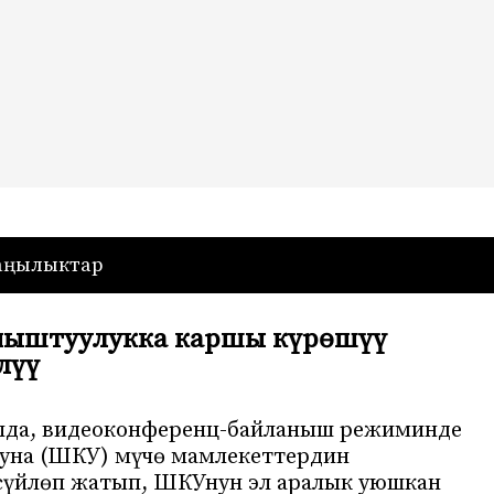
— Кыргызстан
аңылыктар
ыштуулукка каршы күрөшүү
лүү
юлда, видеоконференц-байланыш режиминде
уна (ШКУ) мүчө мамлекеттердин
үйлөп жатып, ШКУнун эл аралык уюшкан