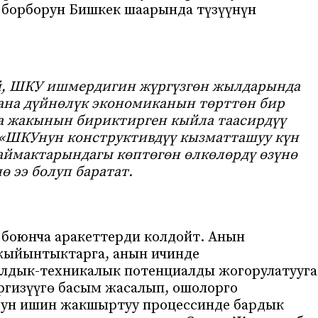
борборун Бишкек шаарында түзүүнүн
й, ШКУ ишмердигин жүргүзгөн жылдарында
ана дүйнөлүк экономиканын төрттөн бир
 жакынын бириктирген кыйла таасирдүү
. «ШКУнун конструктивдүү кызматташуу күн
 аймактарындагы көптөгөн өлкөлөрдү өзүнө
ө ээ болуп баратат.
боюнча аракеттерди колдойт. Анын
жыйынтыктарга, анын ичинде
алдык-техникалык потенциалды жогорулатууга
ргизүүгө басым жасалып, ошолорго
дун ишин жакшыртуу процессинде бардык