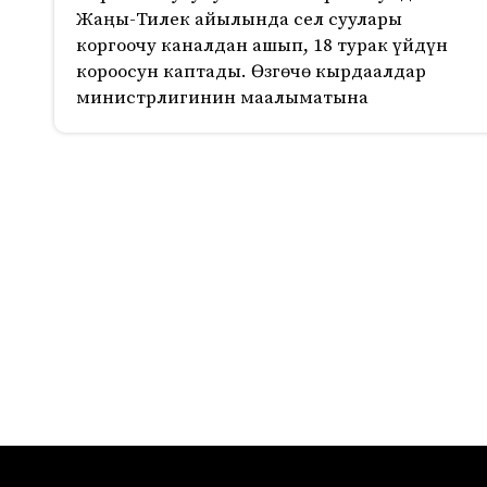
Жаңы-Тилек айылында сел суулары
коргоочу каналдан ашып, 18 турак үйдүн
короосун каптады. Өзгөчө кырдаалдар
министрлигинин маалыматына
720