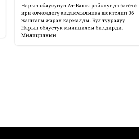
Нарын облусунун Ат-Башы районунда өзгөчө
ири өлчөмдөгү алдамчылыкка шектелип 36
жаштагы жаран кармалды. Бул тууралуу
Нарын облустук милициясы билдирди.
Милициянын