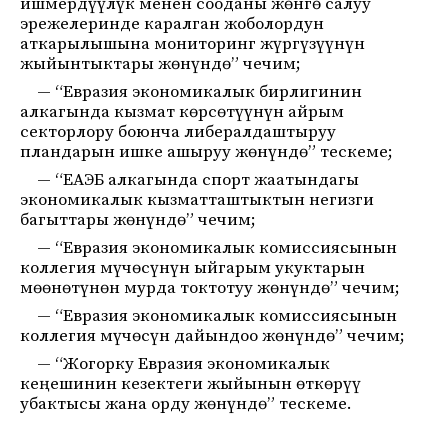
ишмердүүлүк менен сооданы жөнгө салуу
эрежелеринде каралган жоболордун
аткарылышына мониторинг жүргүзүүнүн
жыйынтыктары жөнүндө” чечим;
— “Евразия экономикалык бирлигинин
алкагында кызмат көрсөтүүнүн айрым
секторлору боюнча либералдаштыруу
пландарын ишке ашыруу жөнүндө” тескеме;
— “ЕАЭБ алкагында спорт жаатындагы
экономикалык кызматташтыктын негизги
багыттары жөнүндө” чечим;
— “Евразия экономикалык комиссиясынын
коллегия мүчөсүнүн ыйгарым укуктарын
мөөнөтүнөн мурда токтотуу жөнүндө” чечим;
— “Евразия экономикалык комиссиясынын
коллегия мүчөсүн дайындоо жөнүндө” чечим;
— “Жогорку Евразия экономикалык
кеңешинин кезектеги жыйынын өткөрүү
убактысы жана орду жөнүндө” тескеме.