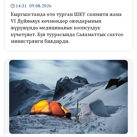
14:31 09.08.2026
Кыргызстанда өтө турган ШКУ саммити жана
VI Дүйнөлүк көчмөндөр оюндарынын
жүрүшүндө медициналык коопсуздук
күчөтүлөт. Бул туурасында Саламаттык сактоо
министрлиги билдирди.