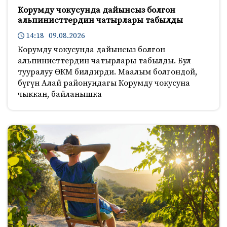
Корумду чокусунда дайынсыз болгон
альпинисттердин чатырлары табылды
14:18 09.08.2026
Корумду чокусунда дайынсыз болгон
альпинисттердин чатырлары табылды. Бул
тууралуу ӨКМ билдирди. Маалым болгондой,
бүгүн Алай районундагы Корумду чокусуна
чыккан, байланышка