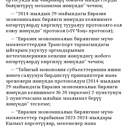
ортосунда иш чөйрөлөрү боюнча милдеттерди
бөлүштүрүү механизми жөнүндө” чечим;
— “2014-жылдын 29-майындагы Евразия
экономикалык бирлиги жөнүндө келишимге
өзгөртүүлөрдү киргизүү тууралуу протоколго кол
коюу жөнүндө” протокол («IV Чоң» протокол);
— “Евразия экономикалык бирлигине мүчө-
мамлекеттердин Транспорт тармагындагы
ыйгарым укуктуу органдарынын
жетекчилеринин кеңеши жөнүндөгү жобого
өзгөртүүлөрдү киргизүү жөнүндө” чечим;
— “Табигый монополия субъекттеринин ишин
жөнгө салуунун бирдиктүү принциптери жана
эрежелери жөнүндө протоколдун (2014-жылдын
29-майындагы Евразия экономикалык бирлиги
жөнүндө келишимге № 20 тиркеме) 2-пунктунун
5-пунктчасына ылайык маалымат берүү
жөнүндө” тескеме;
— “Евразия экономикалык бирлигине мүчө-
мамлекеттер тарабынан 2023-2024-жылдары
Кызмат көрсөтүүлөр, мекемелер жана