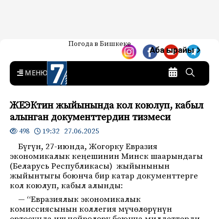
Жаңылыктар — Кыргызстан
Погода в Бишкеке
7-канал. Жаңылыктар —
Аба ырайы
Кыргызстан
MENU
ЖЕЭКтин жыйынында кол коюлуп, кабыл
алынган документтердин тизмеси
19:32 27.06.2025
498
Бүгүн, 27-июнда, Жогорку Евразия
экономикалык кеңешинин Минск шаарындагы
(Беларусь Республикасы) жыйынынын
жыйынтыгы боюнча бир катар документтерге
кол коюлуп, кабыл алынды:
— “Евразиялык экономикалык
комиссиясынын коллегия мүчөлөрүнүн