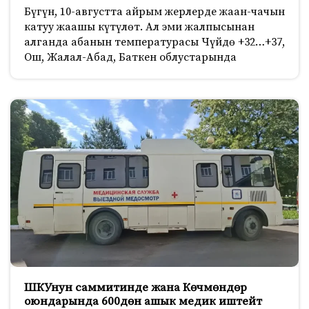
Бүгүн, 10-августта айрым жерлерде жаан-чачын
катуу жаашы күтүлөт. Ал эми жалпысынан
алганда абанын температурасы Чүйдө +32…+37,
Ош, Жалал-Абад, Баткен облустарында
ШКУнун саммитинде жана Көчмөндөр
оюндарында 600дөн ашык медик иштейт