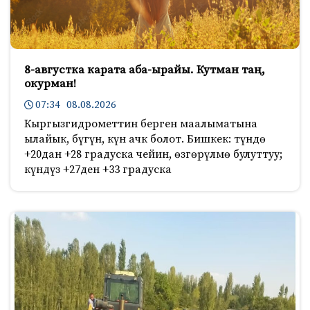
8-августка карата аба-ырайы. Кутман таң,
окурман!
07:34 08.08.2026
Кыргызгидрометтин берген маалыматына
ылайык, бүгүн, күн ачк болот. Бишкек: түндө
+20дан +28 градуска чейин, өзгөрүлмө булуттуу;
күндүз +27ден +33 градуска