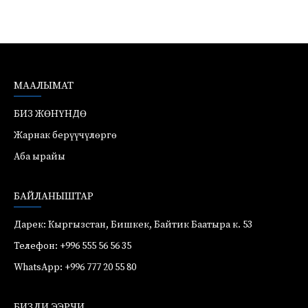
МААЛЫМАТ
БИЗ ЖӨНҮНДӨ
Жарнак берүүчүлөргө
Аба ырайы
БАЙЛАНЫШТАР
Дарек: Кыргызстан, Бишкек, Байтик Баатыра к. 53
Телефон: +996 555 56 56 35
WhatsApp: +996 777 20 55 80
БИЗДИ ЭЭРЧИ