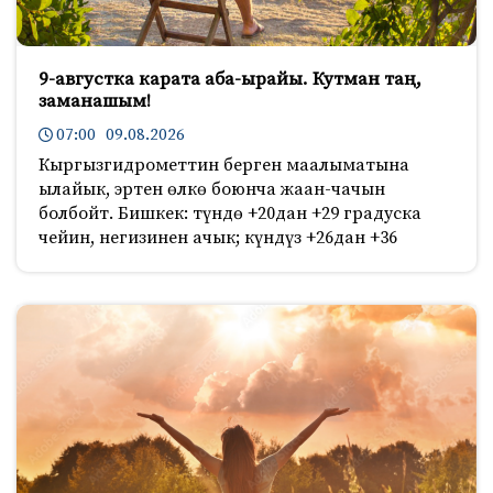
9-августка карата аба-ырайы. Кутман таң,
заманашым!
07:00 09.08.2026
Кыргызгидрометтин берген маалыматына
ылайык, эртен өлкө боюнча жаан-чачын
болбойт. Бишкек: түндө +20дан +29 градуска
чейин, негизинен ачык; күндүз +26дан +36