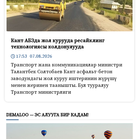
Кант АБЗда жол курууда ресайклинг
технологиясы колдонулууда
17:53 07.08.2026
Транспорт жана коммуникациялар министри
Талантбек Солтобаев Кант асфальт-бетон
заводундагы жол куруу иштеринин жүрүшү
менен жеринен таанышты. Бул тууралуу
Транспорт министрлиги
499
DEMALOO — ЭС АЛУУГА БИР КАДАМ!