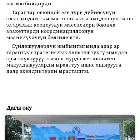
каалоо билдирди.
Тараптар ошондой эле түрк дүйнөсүнүн
алкагындагы кызматташтыкты чыңдоонун жана
эл аралык коопсуздук маселелери боюнча
аракеттерди координациялоонун
маанилүүлүгүн белгилешти.
Сүйлөшүүлөрдүн жыйынтыгында алар ар
тараптуу стратегиялык өнөктөштүктү мындан
ары өнүктүрүүгө жана мурда жетишилген
макулдашууларды ырааттуу ишке ашырууга
даяр экендиктерин ырасташты.
Дагы оку