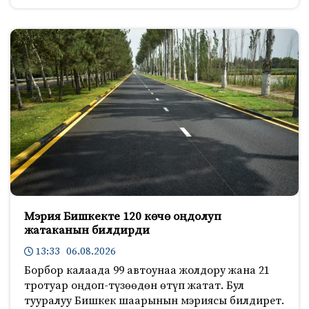
Мэрия Бишкекте 120 көчө оңдолуп
жатаканын билдирди
13:33 06.08.2026
Борбор калаада 99 автоунаа жолдору жана 21
тротуар оңдоп-түзөөдөн өтүп жатат. Бул
тууралуу Бишкек шаарынын мэриясы билдирет.