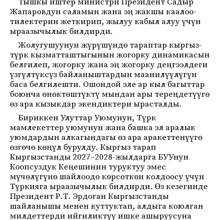
Тышкы иштер министри Президент Садыр
Жапаровдун саламын жана эң жакшы каалоо-
тилектерин жеткирип, жылуу кабыл алуу үчүн
ыраазычылык билдирди.
Жолугушуунун жүрүшүндө тараптар кыргыз-
түрк кызматташтыгынын жогорку динамикасын
белгилеп, жогорку жана эң жогорку деңгээлдеги
үзгүлтүксүз байланыштардын маанилүүлүгүн
баса белгилешти. Ошондой эле ар кыл багыттар
боюнча өнөктөштүктү мындан ары тереңдетүүгө
өз ара кызыкдар экендиктери ырасталды.
Бириккен Улуттар Уюмунун, Түрк
мамлекеттер уюмунун жана башка эл аралык
уюмдардын алкагындагы өз ара аракеттенүүгө
өзгөчө көңүл бурулду. Кыргыз тарап
Кыргызстанды 2027–2028-жылдарга БУУнун
Коопсуздук Кеңешинин туруктуу эмес
мүчөлүгүнө шайлоодо көрсөткөн колдоосу үчүн
Түркияга ыраазычылык билдирди. Өз кезегинде
Президент Р.Т. Эрдоган Кыргызстанды
шайланышы менен куттуктап, алдыга коюлган
милдеттерди ийгиликтүү ишке ашыруусуна