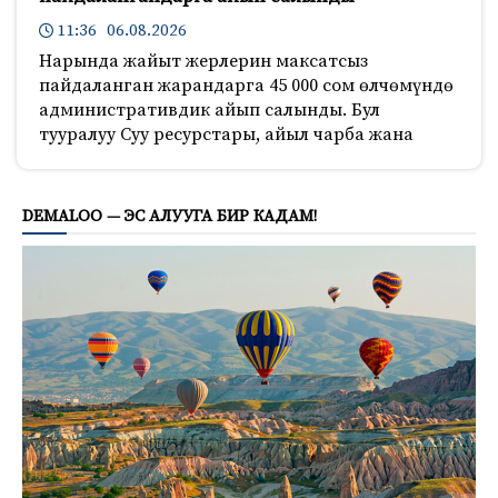
11:36 06.08.2026
Нарында жайыт жерлерин максатсыз
пайдаланган жарандарга 45 000 сом өлчөмүндө
административдик айып салынды. Бул
тууралуу Суу ресурстары, айыл чарба жана
191
DEMALOO — ЭС АЛУУГА БИР КАДАМ!