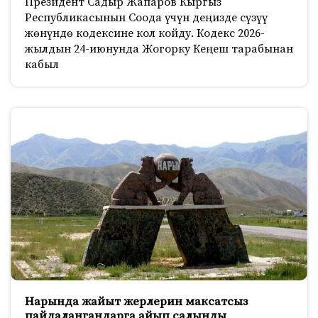
Президент Садыр Жапаров Кыргыз
Республикасынын Соода үчүн деңизде сүзүү
жөнүндө кодексине кол койду. Кодекс 2026-
жылдын 24-июнунда Жогорку Кеңеш тарабынан
кабыл
Нарында жайыт жерлерин максатсыз
пайдалангандарга айып салынды