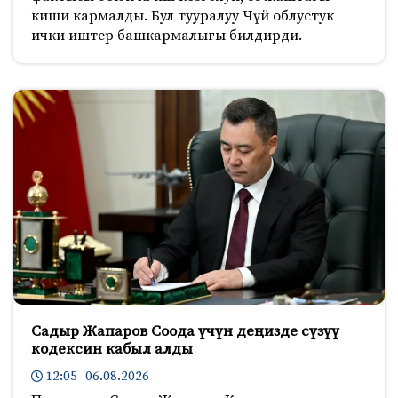
киши кармалды. Бул тууралуу Чүй облустук
ички иштер башкармалыгы билдирди.
Садыр Жапаров Соода үчүн деңизде сүзүү
кодексин кабыл алды
12:05 06.08.2026