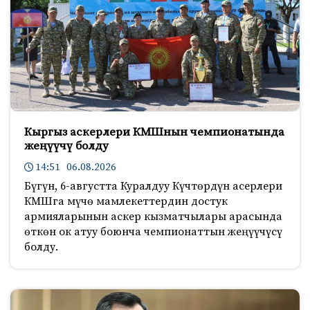
Кыргыз аскерлери КМШнын чемпионатында
жеңүүчү болду
14:51 06.08.2026
Бүгүн, 6-августта Куралдуу Күчтөрдүн асерлери
КМШга мүчө мамлекеттердин достук
армияларынын аскер кызматчылары арасында
өткөн ок атуу боюнча чемпионаттын жеңүүчүсү
болду.