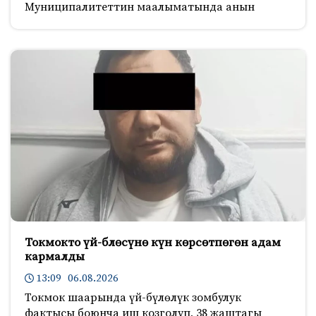
Муниципалитеттин маалыматында анын
Токмокто үй-блөсүнө күн көрсөтпөгөн адам
кармалды
13:09 06.08.2026
Токмок шаарында үй-бүлөлүк зомбулук
фактысы боюнча иш козголуп, 38 жаштагы