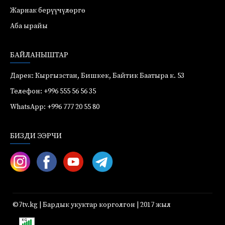
Жарнак берүүчүлөргө
Аба ырайы
БАЙЛАНЫШТАР
Дарек: Кыргызстан, Бишкек, Байтик Баатыра к. 53
Телефон: +996 555 56 56 35
WhatsApp: +996 777 20 55 80
БИЗДИ ЭЭРЧИ
©7tv.kg | Бардык укуктар корголгон | 2017 жыл