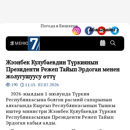
Жаңылыктар — Кыргызстан
Погода в Бишкеке
7-канал. Жаңылыктар —
Аба ырайы
Кыргызстан
MENU
Жээнбек Кулубаевдин Түркиянын
Президенти Режеп Тайып Эрдоган менен
жолугушуусу өттү
11:15 02.07.2026
190
2026-жылдын 1-июлунда Түркия
Республикасына болгон расмий сапарынын
алкагында Кыргыз Республикасынын Тышкы
иштер министри Жээнбек Кулубаевди Түркия
Республикасынын Президенти Режеп Тайып
Эрдоган кабыл алды.