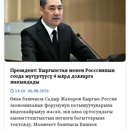
Президент: Кыргызстан менен Росссиянын
соода жүгүртүүсү 4 млрд долларга
жакындады
14:10 06.08.2026
Өлкө башчысы Садыр Жапаров Кыргыз-Россия
экономикалык форумунун катышуучуларына
видеокайрылуу жасап, эки өлкө ортосундагы
кызматташтыктын негизги багыттарына
токтолду. Мамлекет башчысы Бишкек