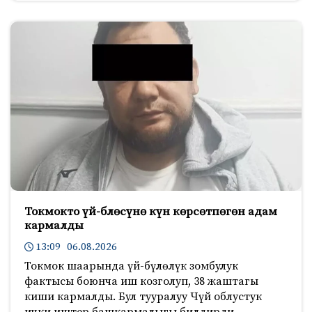
Токмокто үй-блөсүнө күн көрсөтпөгөн адам
кармалды
13:09 06.08.2026
Токмок шаарында үй-бүлөлүк зомбулук
фактысы боюнча иш козголуп, 38 жаштагы
киши кармалды. Бул тууралуу Чүй облустук
ички иштер башкармалыгы билдирди.