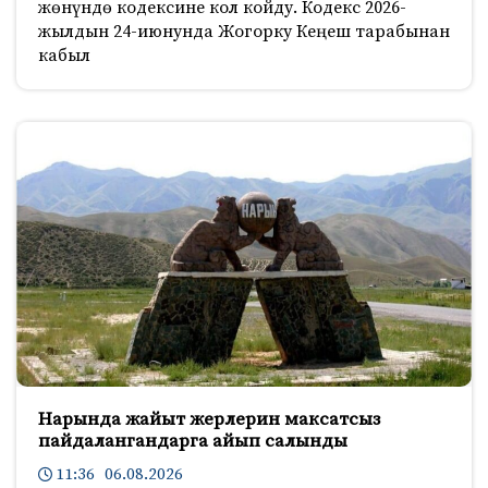
жөнүндө кодексине кол койду. Кодекс 2026-
жылдын 24-июнунда Жогорку Кеңеш тарабынан
кабыл
Нарында жайыт жерлерин максатсыз
пайдалангандарга айып салынды
11:36 06.08.2026