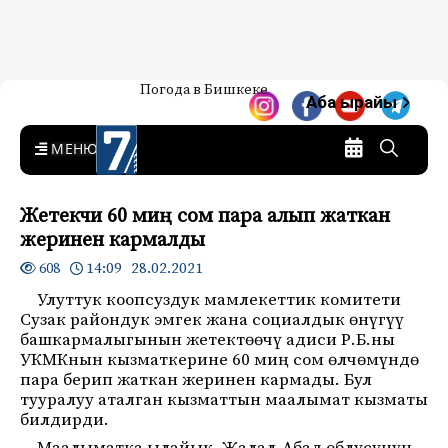
Жаңылыктар — Кыргызстан
Погода в Бишкеке
7-канал. Жаңылыктар —
Аба ырайы
Кыргызстан
MENU
Жетекчи 60 миң сом пара алып жаткан
жеринен кармалды
14:09 28.02.2021
608
Улуттук коопсуздук мамлекеттик комитети
Сузак райондук эмгек жана социалдык өнүгүү
башкармалыгынын жетектөөчү адиси Р.Б.ны
УКМКнын кызматкерине 60 миң сом өлчөмүндө
пара берип жаткан жеринен кармады. Бул
тууралуу аталган кызматтын маалымат кызматы
билдирди.