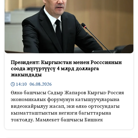
Президент: Кыргызстан менен Росссиянын
соода жүгүртүүсү 4 млрд долларга
жакындады
14:10 06.08.2026
Өлкө башчысы Садыр Жапаров Кыргыз-Россия
экономикалык форумунун катышуучуларына
видеокайрылуу жасап, эки өлкө ортосундагы
кызматташтыктын негизги багыттарына
токтолду. Мамлекет башчысы Бишкек