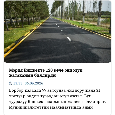
Мэрия Бишкекте 120 көчө оңдолуп
жатаканын билдирди
13:33 06.08.2026
Борбор калаада 99 автоунаа жолдору жана 21
тротуар оңдоп-түзөөдөн өтүп жатат. Бул
тууралуу Бишкек шаарынын мэриясы билдирет.
Муниципалитеттин маалыматында анын