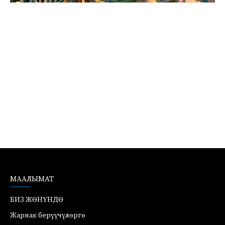
МААЛЫМАТ
БИЗ ЖӨНҮНДӨ
Жарнак берүүчүлөргө