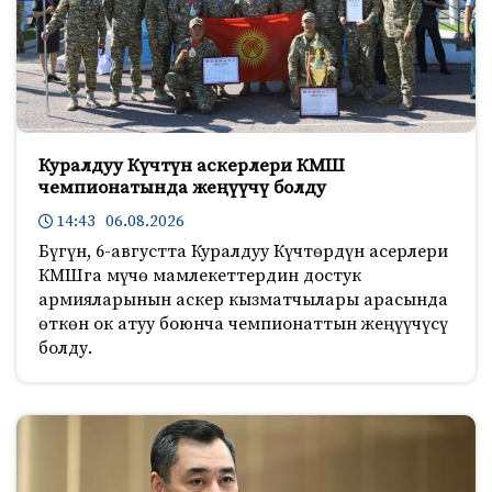
Куралдуу Күчтүн аскерлери КМШ
чемпионатында жеңүүчү болду
14:43 06.08.2026
Бүгүн, 6-августта Куралдуу Күчтөрдүн асерлери
КМШга мүчө мамлекеттердин достук
армияларынын аскер кызматчылары арасында
өткөн ок атуу боюнча чемпионаттын жеңүүчүсү
болду.