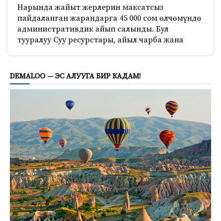
Нарында жайыт жерлерин максатсыз
пайдаланган жарандарга 45 000 сом өлчөмүндө
административдик айып салынды. Бул
тууралуу Суу ресурстары, айыл чарба жана
609
DEMALOO — ЭС АЛУУГА БИР КАДАМ!