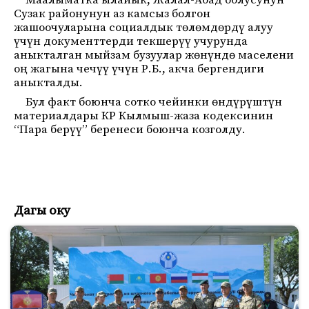
Маалыматка ылайык, Жалал-Абад облусунун
Сузак районунун аз камсыз болгон
жашоочуларына социалдык төлөмдөрдү алуу
үчүн документтерди текшерүү учурунда
аныкталган мыйзам бузуулар жөнүндө маселени
оң жагына чечүү үчүн Р.Б., акча бергендиги
аныкталды.
Бул факт боюнча сотко чейинки өндүрүштүн
материалдары КР Кылмыш-жаза кодексинин
“Пара берүү” беренеси боюнча козголду.
Дагы оку