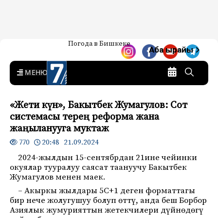
Жаңылыктар — Кыргызстан
Погода в Бишкеке
7-канал. Жаңылыктар —
Аба ырайы
Кыргызстан
MENU
«Жети күн», Бакытбек Жумагулов: Сот
системасы терең реформа жана
жаңыланууга муктаж
20:48 21.09.2024
770
2024-жылдын 15-сентябрдан 21ине чейинки
окуялар тууралуу саясат таануучу Бакытбек
Жумагулов менен маек.
– Акыркы жылдары 5С+1 деген форматтагы
бир нече жолугушуу болуп өттү, анда беш Борбор
Азиялык жумурияттын жетекчилери дүйнөдөгү