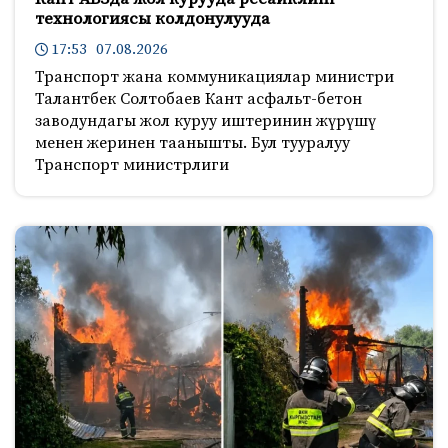
технологиясы колдонулууда
17:53 07.08.2026
Транспорт жана коммуникациялар министри
Талантбек Солтобаев Кант асфальт-бетон
заводундагы жол куруу иштеринин жүрүшү
менен жеринен таанышты. Бул тууралуу
Транспорт министрлиги