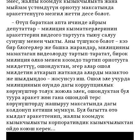
эмес, жалпы коомдук кызыкчылыкта жана
мыйзам үстөмдүгүн орнотуу максатында
аракеттенүүгө мезгил жетти десе болот.
– Өтүп бараткан апта ичинде айрым
депутаттар – милиция кызматкерлеринин
аракеттерин видеого тартууга тыюу салуу
сунушу менен чыкты. Аны түшүнсө болот – кээ
бир блогерлер же башка жарандар, милицияны
мазактаган видеолорду тартып-таратат, бирок
милиция өлкө менен коомдо тартип орнотууга
милдеттүү, ошондуктан, эгер алар ошол
милдетин аткарып жатканда аларды мазактоо
же шылдыңдоо – жосунсуз иш. Ошол эле учурда
милициянын өзүндө дагы коррупциялык
көрүнүштөр толук жоюла элек, ошондуктан бул
туура аракет жөн гана ошондой терс
көрүнүштөрдү жашыруу максатында дагы
колдонуп кетиши мүмкүн. Бул багытта өтө
кылдат аракеттенип, жалпы коомдук
кызыкчылыкты корпоративдик кызыкчылыктан
өйдө коюш керек…