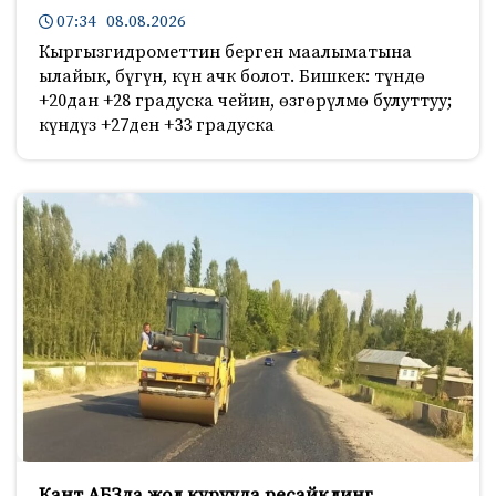
07:34 08.08.2026
Кыргызгидрометтин берген маалыматына
ылайык, бүгүн, күн ачк болот. Бишкек: түндө
+20дан +28 градуска чейин, өзгөрүлмө булуттуу;
күндүз +27ден +33 градуска
Кант АБЗда жол курууда ресайклинг