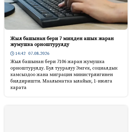
Жыл башынан бери 7 миңден ашык жаран
жумушка орноштурулду
14:42 07.08.2026
Жыл башынан бери 7106 жаран жумушка
орноштурулду. Бул тууралуу Эмгек, социалдык
камсыздоо жана миграция министрлигинен
билдиришти. Маалыматка ылайык, 1-июлга
карата