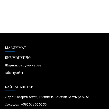
МААЛЫМАТ
БИЗ ЖӨНҮНДӨ
Жарнак берүүчүлөргө
Аба ырайы
БАЙЛАНЫШТАР
Дарек: Кыргызстан, Бишкек, Байтик Баатыра к. 53
Телефон: +996 555 56 56 35