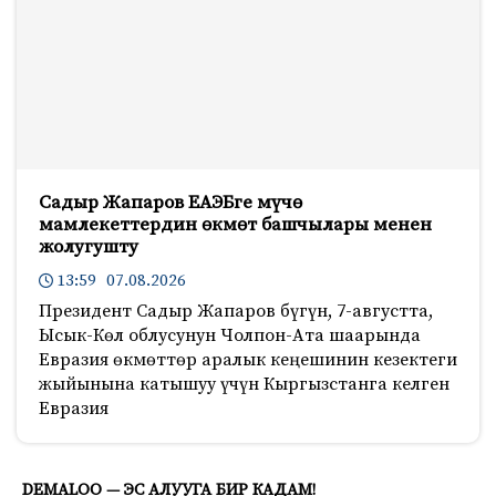
Садыр Жапаров ЕАЭБге мүчө
мамлекеттердин өкмөт башчылары менен
жолугушту
13:59 07.08.2026
Президент Садыр Жапаров бүгүн, 7-августта,
Ысык-Көл облусунун Чолпон-Ата шаарында
Евразия өкмөттөр аралык кеңешинин кезектеги
жыйынына катышуу үчүн Кыргызстанга келген
Евразия
771
DEMALOO — ЭС АЛУУГА БИР КАДАМ!