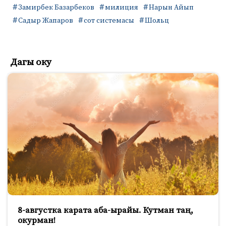
Замирбек Базарбеков
милиция
Нарын Айып
Садыр Жапаров
сот системасы
Шольц
Дагы оку
8-августка карата аба-ырайы. Кутман таң,
окурман!