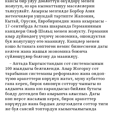
кайсы бир улуу дөөлөттүн өкүлдөрү менен
жолугуп, өз ара кызматташуу маселелерин
талкуулайт. Акыркы мезгилде Борбор Азия
жетекчилери ушундай тартипте Жапония,
Кытай, Орусия, Евробиримдик жана акыркысы –
17-сентябрда Астана шаарында Германиянын
канцлери Олаф Шольц менен жолукту. Германия
азыр дүйнөдөгү үчүнчү экономика, ошондуктан
бул жолугушуу өтө маанилүү. Канцлер менен
кошо Астанага көптөгөн немис бизнесмени дагы
келген жана жашыл экономика боюнча
сүйлөшүүлөр болгону да маанилүү.
– Аптада Кыргызстандын сот системасынын
100 жылдыгы белгиленди. Азыр Жогорку сот
тарабынан системаны реформалоо жана ондоп-
түзөө аракеттери көрүлүп жатат, муну кубаттоо
гана керек, бирок өлкөнүн соттору чыныгы өз
алдынча жана көз карандысыз бийлик бутагы
болду дегенден биз азырынча алыспыз. Дагы
көп нерсе жасалыш керек, бирок аракеттер
көрүлүүдө жана бардык деңгээлдеги соттор тиги
же бул саясий топтордун кызыкчылыгында