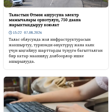
Таластын Өтмөк ашуусуна электр
мамычалары орнотулуп, 750 даана
жарыктандыруу коюлат
15:22 07.08.2026
Талас облусунда жол инфраструктурасын
жакшыртуу, туризмди өнүктүрүү жана калк
үчүн ыңгайлуу шарттарды түзүүгө багытталган
бир катар маанилүү долбоорлор ишке
ашырылууда.