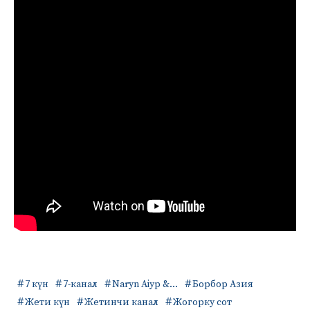
7 күн
7-канал
Naryn Aiyp &...
Борбор Азия
Жети күн
Жетинчи канал
Жогорку сот