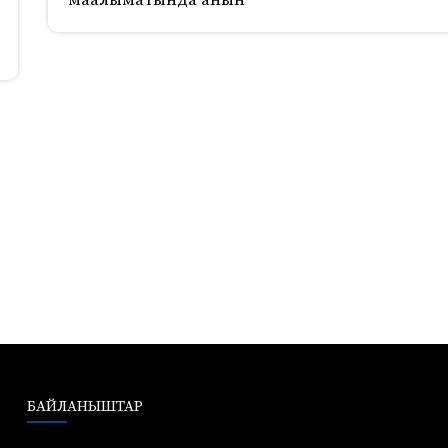
маалыматында анын
БАЙЛАНЫШТАР