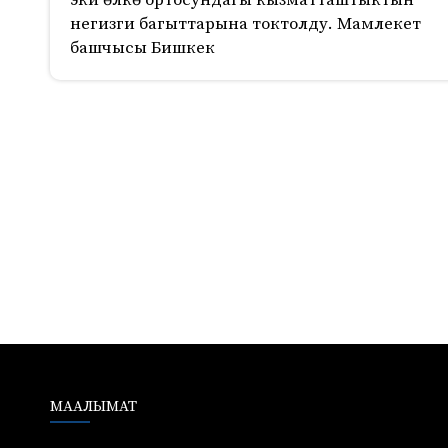
эки өлкө ортосундагы кызматташтыктын
негизги багыттарына токтолду. Мамлекет
башчысы Бишкек
570
МААЛЫМАТ