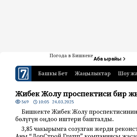
Жаңылыктар — Кыргызстан
Погода в Бишкеке
7-канал. Жаңылыктар 
Аба ырайы
Башкы Бет
Жаңылыктар
Шоу ж
Жибек Жолу проспектиси бир ж
569
10:05 24.03.2025
Бишкекте Жибек Жолу проспектисинин
бөлүгүн оңдоо иштери башталды.
3,85 чакырымга созулган жерди рекон
Аны “ДорСтрой Групп” компаниясы жаса