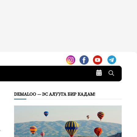
DEMALOO — ЭС АЛУУГА БИР КАДАМ!
.