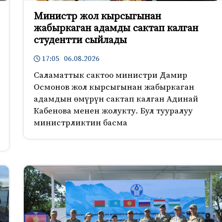
Министр жол кырсыгынан
жабыркаган адамды сактап калган
студентти сыйлады
17:05 06.08.2026
Саламаттык сактоо министри Дамир
Осмонов жол кырсыгынан жабыркаган
адамдын өмүрүн сактап калган Адинай
Кабенова менен жолукту. Бул тууралуу
министрликтин басма