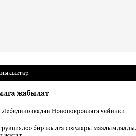
— Кыргызстан
аңылыктар
ылга жабылат
 Лебединовкадан Новопокровкага чейинки
струкциялоо бир жылга созулары маалымдалды
п жатат.