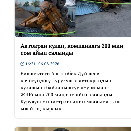
Автокран кулап, компанияга 200 миң
сом айып салынды
16:21 06.08.2026
Бишкектеги Арстанбек Дүйшеев
көчөсүндөгү курулушта автокрандын
кулашына байланыштуу «Нурзаман»
ЖЧКсына 200 миң сом айып салынды.
Курулуш министрлигинин маалыматына
ылайык, кырсык