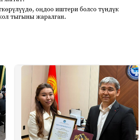
ткөрүлүүдө, оңдоо иштери болсо түндүк
 жол тыгыны жаралган.