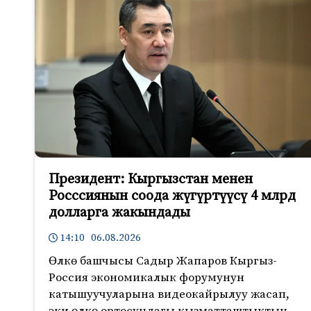
Президент: Кыргызстан менен
Росссиянын соода жүгүртүүсү 4 млрд
долларга жакындады
14:10 06.08.2026
Өлкө башчысы Садыр Жапаров Кыргыз-
Россия экономикалык форумунун
катышуучуларына видеокайрылуу жасап,