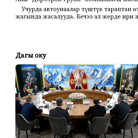
Учурда автоунаалар түштүк тараптан ө
жагында жасалууда. Кечээ ал жерде ири
Дагы оку