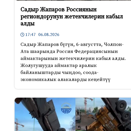
Садыр Жапаров Россиянын
региондорунун жетекчилерин кабыл
алды
17:47 06.08.2026
Садыр Жапаров бүгүн, 6-августта, Чолпон-
Ата шаарында Россия Федерациясынын
аймактарынын жетекчилерин кабыл алды.
Жолугушууда аймактар аралык
байланыштарды чыңдоо, соода-
экономикалык алакаларды кеңейтүү