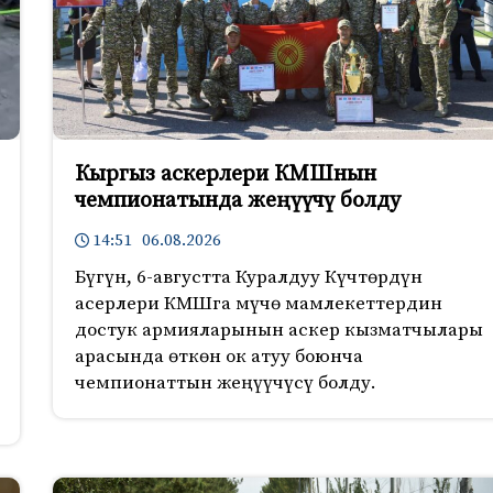
Кыргыз аскерлери КМШнын
чемпионатында жеңүүчү болду
14:51 06.08.2026
Бүгүн, 6-августта Куралдуу Күчтөрдүн
асерлери КМШга мүчө мамлекеттердин
достук армияларынын аскер кызматчылары
арасында өткөн ок атуу боюнча
чемпионаттын жеңүүчүсү болду.