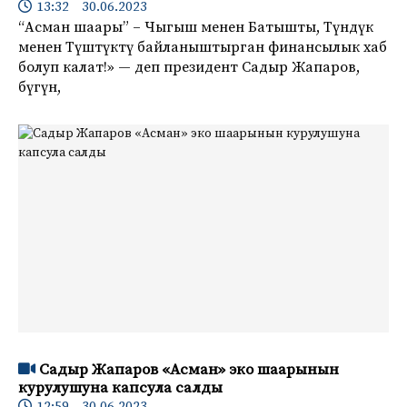
13:32 30.06.2023
“Асман шаары” – Чыгыш менен Батышты, Түндүк
менен Түштүктү байланыштырган финансылык хаб
болуп калат!» — деп президент Садыр Жапаров,
бүгүн,
Садыр Жапаров «Асман» эко шаарынын
курулушуна капсула салды
12:59 30.06.2023