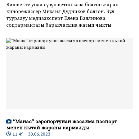
Бишкекте унаа сүзүп кетип каза болгон жаран
кинорежиссер Михаил Дудников болгон. Бул
тууралуу медиаэксперт Елена Баялинова
соцтармактагы баракчасына жазып чыкты.
“Манас” аэропортунан жасалма паспорт
менен кытай жараны кармалды
11:49 30.06.2023