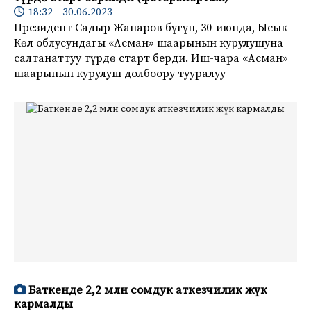
18:32 30.06.2023
Президент Садыр Жапаров бүгүн, 30-июнда, Ысык-
Көл облусундагы «Асман» шаарынын курулушуна
салтанаттуу түрдө старт берди. Иш-чара «Асман»
шаарынын курулуш долбоору тууралуу
Баткенде 2,2 млн сомдук аткезчилик жүк
кармалды