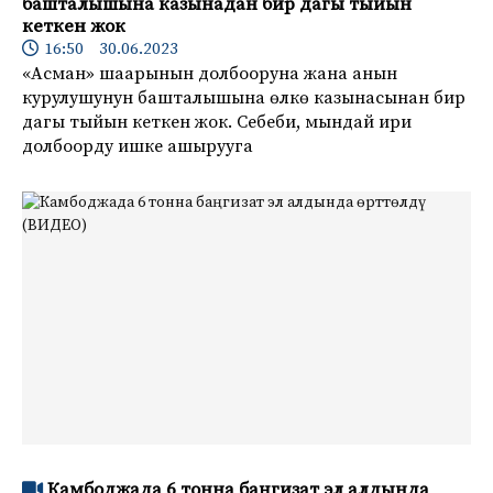
башталышына казынадан бир дагы тыйын
кеткен жок
16:50 30.06.2023
«Асман» шаарынын долбооруна жана анын
курулушунун башталышына өлкө казынасынан бир
дагы тыйын кеткен жок. Себеби, мындай ири
долбоорду ишке ашырууга
Камбоджада 6 тонна баңгизат эл алдында