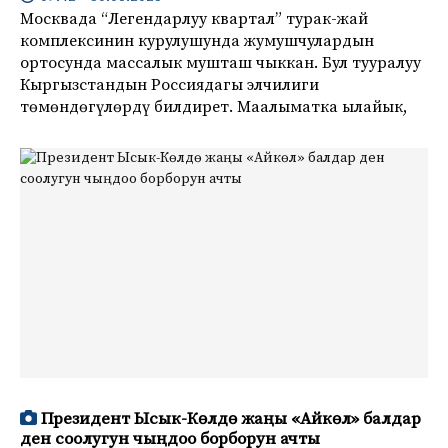
Москвада “Легендарлуу квартал” турак-жай
комплексинин курулушунда жумушчулардын
ортосунда массалык мушташ чыккан. Бул тууралуу
Кыргызстандын Россиядагы элчилиги
төмөндөгүлөрдү билдирет. Маалыматка ылайык,
Президент Ысык-Көлдө жаңы «Айкөл» балдар
ден соолугун чыңдоо борборун ачты