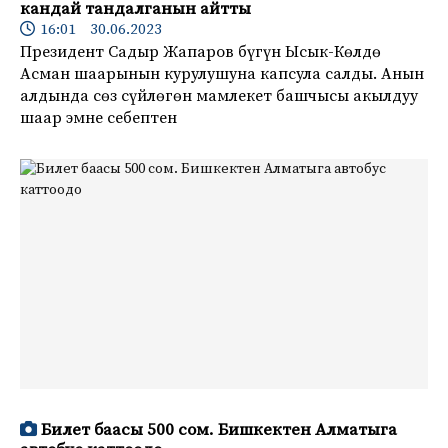
кандай тандалганын айтты
16:01 30.06.2023
Президент Садыр Жапаров бүгүн Ысык-Көлдө
Асман шаарынын курулушуна капсула салды. Анын
алдында сөз сүйлөгөн мамлекет башчысы акылдуу
шаар эмне себептен
Билет баасы 500 сом. Бишкектен Алматыга