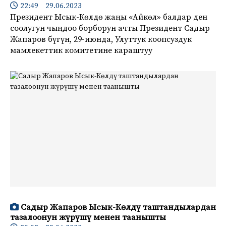
22:49 29.06.2023
Президент Ысык-Көлдө жаңы «Айкөл» балдар ден
соолугун чыңдоо борборун ачты Президент Садыр
Жапаров бүгүн, 29-июнда, Улуттук коопсуздук
мамлекеттик комитетине караштуу
Садыр Жапаров Ысык-Көлдү таштандылардан
тазалоонун жүрүшү менен таанышты