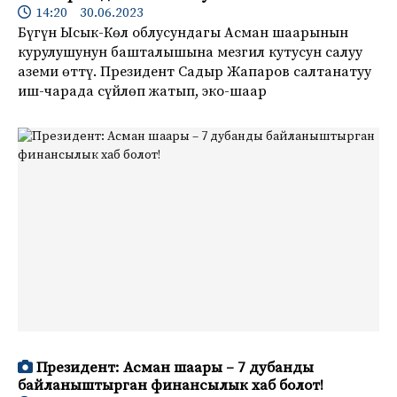
14:20 30.06.2023
Бүгүн Ысык-Көл облусундагы Асман шаарынын
курулушунун башталышына мезгил кутусун салуу
аземи өттү. Президент Садыр Жапаров салтанатуу
иш-чарада сүйлөп жатып, эко-шаар
Президент: Асман шаары – 7 дубанды
байланыштырган финансылык хаб болот!