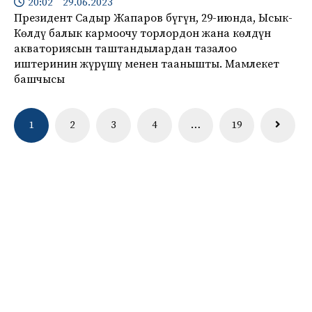
20:02 29.06.2023
Президент Садыр Жапаров бүгүн, 29-июнда, Ысык-
Көлдү балык кармоочу торлордон жана көлдүн
акваториясын таштандылардан тазалоо
иштеринин жүрүшү менен таанышты. Мамлекет
башчысы
Навигация
1
2
3
4
…
19
по
записям