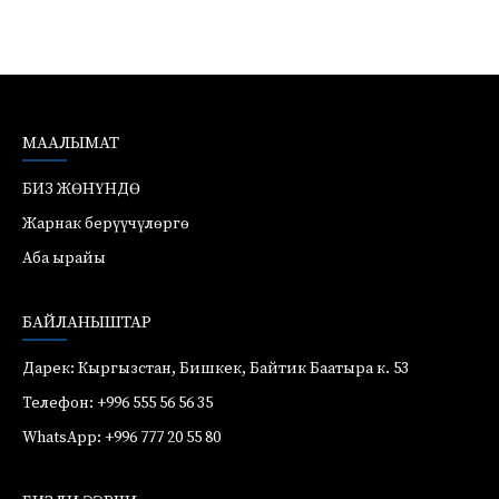
МААЛЫМАТ
БИЗ ЖӨНҮНДӨ
Жарнак берүүчүлөргө
Аба ырайы
БАЙЛАНЫШТАР
Дарек: Кыргызстан, Бишкек, Байтик Баатыра к. 53
Телефон: +996 555 56 56 35
WhatsApp: +996 777 20 55 80