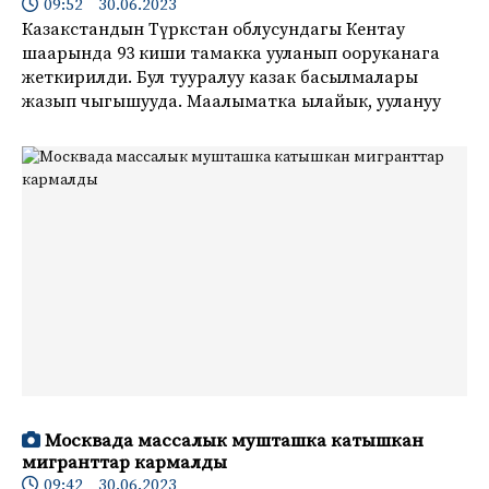
09:52 30.06.2023
Казакстандын Түркстан облусундагы Кентау
шаарында 93 киши тамакка ууланып ооруканага
жеткирилди. Бул тууралуу казак басылмалары
жазып чыгышууда. Маалыматка ылайык, уулануу
Москвада массалык мушташка катышкан
мигранттар кармалды
09:42 30.06.2023