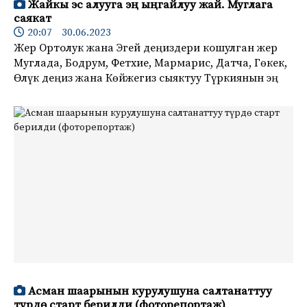
Жайкы эс алууга эң ыңгайлуу жай. Муглага
саякат
20:07 30.06.2023
Жер Ортолук жана Эгей деңиздери кошулган жер
Муглада, Бодрум, Фетхие, Мармарис, Датча, Гөкек,
Өлүк деңиз жана Көйжегиз сыяктуу Түркиянын эң
Асман шаарынын курулушуна салтанаттуу
түрдө старт берилди (фоторепортаж)