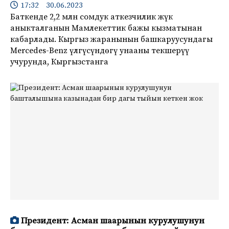
17:32 30.06.2023
Баткенде 2,2 млн сомдук аткезчилик жүк
аныкталганын Мамлекеттик бажы кызматынан
кабарлады. Кыргыз жаранынын башкаруусундагы
Mercedes-Benz үлгүсүндөгү унааны текшерүү
учурунда, Кыргызстанга
Президент: Асман шаарынын курулушунун