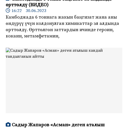
өрттөлдү (ВИДЕО)
16:22 30.06.2023
Камбоджада 6 тоннага жакын баңгизат жана аны
өндүрүү үчүн колдонулган химикаттар эл алдында
өрттөлдү. Өрттөлгөн заттардын ичинде героин,
кокаин, метамфетамин,
Садыр Жапаров «Асман» деген аталыш