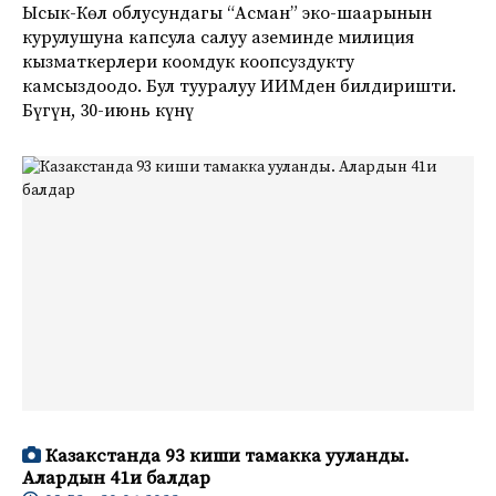
Ысык-Көл облусундагы “Асман” эко-шаарынын
курулушуна капсула салуу аземинде милиция
кызматкерлери коомдук коопсуздукту
камсыздоодо. Бул тууралуу ИИМден билдиришти.
Бүгүн, 30-июнь күнү
Казакстанда 93 киши тамакка ууланды.
Алардын 41и балдар