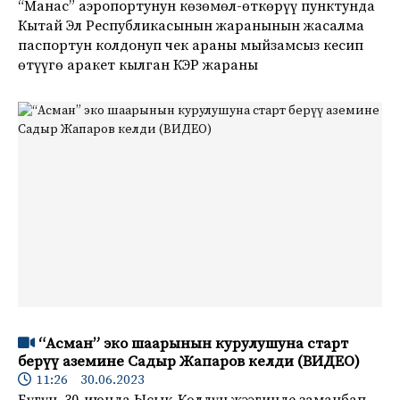
“Манас” аэропортунун көзөмөл-өткөрүү пунктунда
Кытай Эл Республикасынын жаранынын жасалма
паспортун колдонуп чек араны мыйзамсыз кесип
өтүүгө аракет кылган КЭР жараны
“Асман” эко шаарынын курулушуна старт
берүү аземине Садыр Жапаров келди (ВИДЕО)
11:26 30.06.2023
Бүгүн, 30-июнда Ысык-Көлдүн жээгинде заманбап