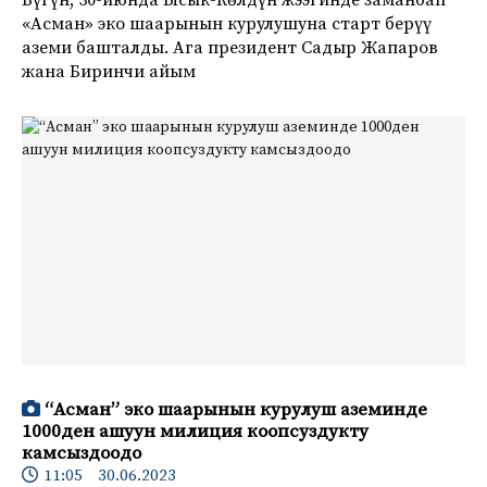
«Асман» эко шаарынын курулушуна старт берүү
аземи башталды. Ага президент Садыр Жапаров
жана Биринчи айым
“Асман” эко шаарынын курулуш аземинде
1000ден ашуун милиция коопсуздукту
камсыздоодо
11:05 30.06.2023