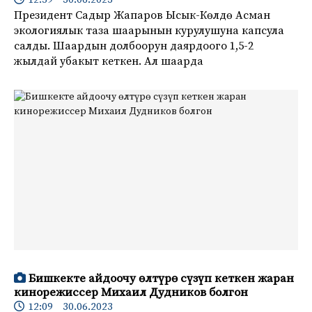
Президент Садыр Жапаров Ысык-Көлдө Асман
экологиялык таза шаарынын курулушуна капсула
салды. Шаардын долбоорун даярдоого 1,5-2
жылдай убакыт кеткен. Ал шаарда
Бишкекте айдоочу өлтүрө сүзүп кеткен жаран
кинорежиссер Михаил Дудников болгон
12:09 30.06.2023