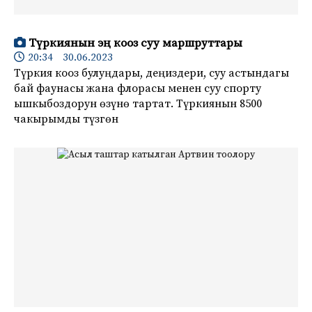
Түркиянын эң кооз суу маршруттары
20:34 30.06.2023
Түркия кооз булуңдары, деңиздери, суу астындагы
бай фаунасы жана флорасы менен суу спорту
ышкыбоздорун өзүнө тартат. Түркиянын 8500
чакырымды түзгөн