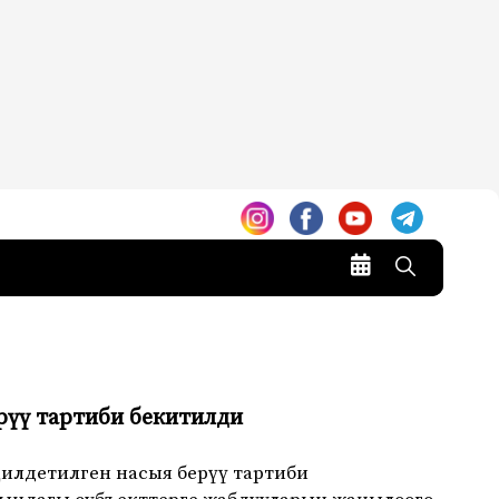
рүү тартиби бекитилди
илдетилген насыя берүү тартиби