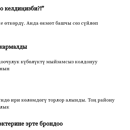
о келдиңизби?!”
өткөрдү. Анда өкмөт башчы сөз сүйлөп
 кармалды
оочулук күбөлүктү мыйзамсыз колдонуу
анын
ндө ири көлөмдөгү торлор алынды. Тоң району
ялык
эктерине эрте брондоо