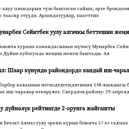
 алуу пландарын түзө баштаган сайын, эрте брондо
 таасир этүүдө. Арзандатуулар, пакеттик
Мунарбек Сейитбек уулу алгачкы беттешин же
боюнча курама командасынын мүчөсү Мунарбек Сейит
н Дүйнө кубогунда жеңиш менен баштады. Ал
л: Шаар күнүндө райондордо кандай иш-чарал
борбор калаанын негизделгендигинин 148 жылдыгы бе
 иш-чаралар өткөрүлөт. Свердлов району: 29-апрелд
лу дүйнөлүк рейтингде 2-орунга жайгашты
 Бекзат Алмаз уулу эркин күрөш боюнча 57 кг салм