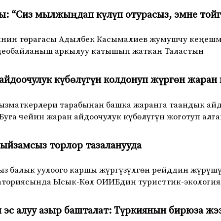
ы: “Сиз мылжыңдап күлүп отурасыз, эмне тойг
нин төрагасы Адылбек Касымалиев жумушчу кеңешме 
деобайланыш аркылуу катышып жаткан Таластын
айдоочулук күбөлүгүн колдонуп жүргөн жаран
ызматкерлери тарабынан башка жаранга таандык айд
уга чейин жаран айдоочулук күбөлүгүн жоготуп алг
ыйзамсыз торлор тазаланууда
з балык уулоого каршы жүргүзүлгөн рейддин жүрүшү
аториясында Ысык-Көл ОИИБдин туристтик-экологи
эс алуу азыр башталат: Түркиянын бирюза жэ