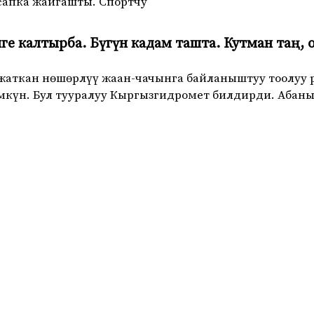
сапка жайгашты. Спортчу
иге калтырба. Бүгүн кадам ташта. Кутман таң, 
жаткан нөшөрлүү жаан-чачынга байланыштуу тоолуу 
мкүн. Бул тууралуу Кыргызгидромет билдирди. Абан