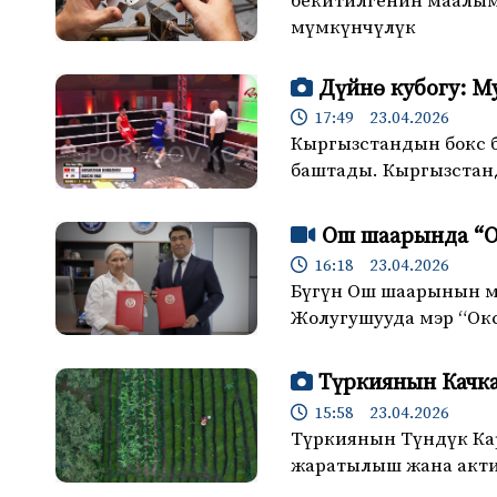
бекитилгенин маалым
мүмкүнчүлүк
Дүйнө кубогу: 
17:49 23.04.2026
Кыргызстандын бокс 
баштады. Кыргызстан
Ош шаарында “О
16:18 23.04.2026
Бүгүн Ош шаарынын мэ
Жолугушууда мэр “Ок
Түркиянын Качка
15:58 23.04.2026
Түркиянын Түндүк Кар
жаратылыш жана акти