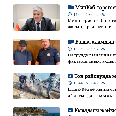
МинКаб төрагас
14:00 23.04.2026
Министрлер кабинети
жатып, аралыктан ви
Башка адамдын 
13:54 23.04.2026
Патрулдук милиция к
фактысы аныкталды. Б
Тоң районунда м
13:44 23.04.2026
Ысык-Көлдө мыйзамсы
аймагындагы көл акв
Кыялдагы жайкы 