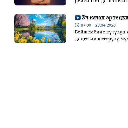
рейтингинде экинчи 
Эч качан эртеңк
07:00 23.04.2026
Бейшембиде күтүлүп 
деңгээли көтөрүлү мү