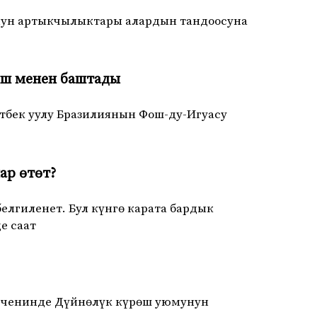
онун артыкчылыктары алардын тандоосуна
ңиш менен баштады
бек уулу Бразилиянын Фош-ду-Игуасу
ар өтөт?
лгиленет. Бул күнгө карата бардык
е саат
ак ченинде Дүйнөлүк күрөш уюмунун