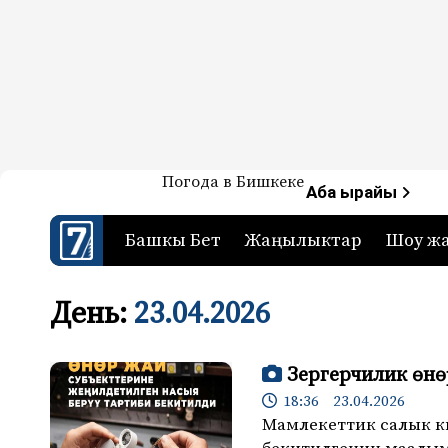
Жаңылыктар — Кыргызстан
Погода в Бишкеке
7-канал. Жаңылыктар 
Аба ырайы
Башкы Бет
Жаңылыктар
Шоу ж
День:
23.04.2026
Зергерчилик өнө
18:36 23.04.2026
Мамлекеттик салык к