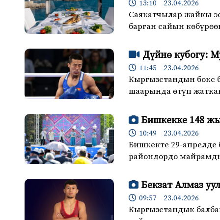
13:10 23.04.2026
Саякатчылар жайкы эс
барган сайын көбүрөөк
Дүйнө кубогу: 
11:45 23.04.2026
Кыргызстандын бокс 
шаарында өтүп жатка
Бишкекке 148 жы
10:49 23.04.2026
Бишкекте 29-апрелде 
райондордо майрамдык
Бекзат Алмаз уу
09:57 23.04.2026
Кыргызстандык балбан