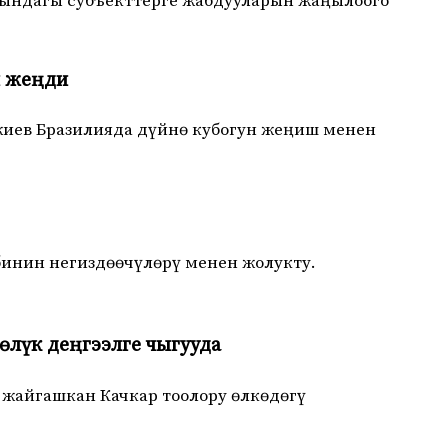
ындагы субъекттерге жабдууларын жаңылоого
н жеңди
иев Бразилияда дүйнө кубогун жеңиш менен
ебинин негиздөөчүлөрү менен жолукту.
өлүк деңгээлге чыгууда
 жайгашкан Качкар тоолору өлкөдөгү