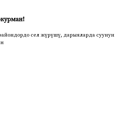
окурман!
райондордо сел жүрүшү, дарыяларда суунун
ын