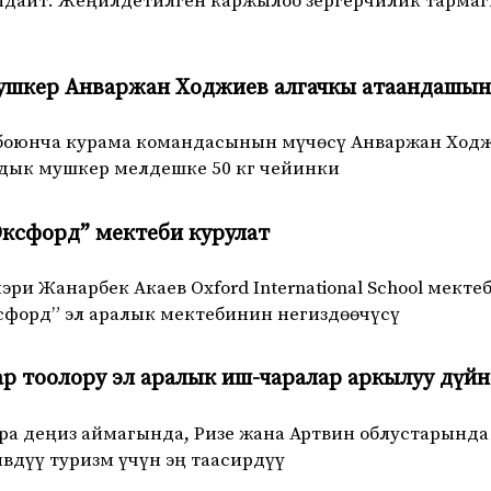
дайт. Жеңилдетилген каржылоо зергерчилик тармаг
Мушкер Анваржан Ходжиев алгачкы атаандашы
боюнча курама командасынын мүчөсү Анваржан Ходж
дык мушкер мелдешке 50 кг чейинки
ксфорд” мектеби курулат
ри Жанарбек Акаев Oxford International School мект
сфорд” эл аралык мектебинин негиздөөчүсү
р тоолору эл аралык иш-чаралар аркылуу дүйн
а деңиз аймагында, Ризе жана Артвин облустарында
вдүү туризм үчүн эң таасирдүү