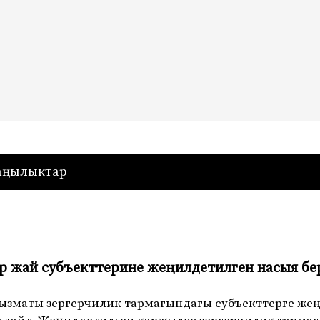
— Кыргызстан
аңылыктар
р жай субъекттерине жеңилдетилген насыя бе
ызматы зергерчилик тармагындагы субъекттерге жең