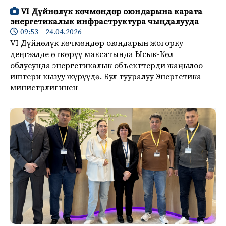
VI Дүйнөлүк көчмөндөр оюндарына карата
энергетикалык инфраструктура чыңдалууда
09:53 24.04.2026
VI Дүйнөлүк көчмөндөр оюндарын жогорку
деңгээлде өткөрүү максатында Ысык-Көл
облусунда энергетикалык объекттерди жаңылоо
иштери кызуу жүрүүдө. Бул тууралуу Энергетика
министрлигинен