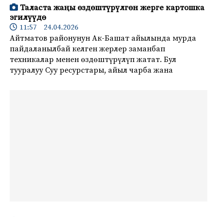
Таласта жаңы өздөштүрүлгөн жерге картошка
эгилүүдө
11:57 24.04.2026
Айтматов районунун Ак-Башат айылында мурда
пайдаланылбай келген жерлер заманбап
техникалар менен өздөштүрүлүп жатат. Бул
тууралуу Суу ресурстары, айыл чарба жана