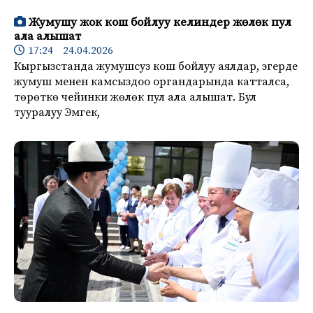
Жумушу жок кош бойлуу келиндер жөлөк пул
ала алышат
17:24 24.04.2026
Кыргызстанда жумушсуз кош бойлуу аялдар, эгерде
жумуш менен камсыздоо органдарында катталса,
төрөткө чейинки жөлөк пул ала алышат. Бул
тууралуу Эмгек,