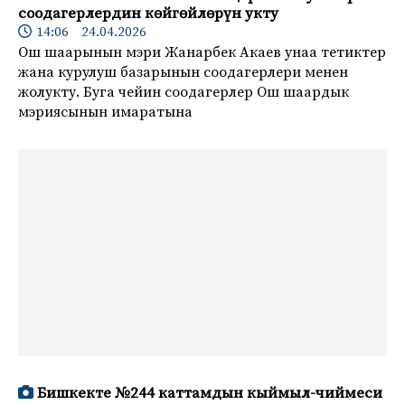
соодагерлердин көйгөйлөрүн укту
14:06 24.04.2026
Ош шаарынын мэри Жанарбек Акаев унаа тетиктер
жана курулуш базарынын соодагерлери менен
жолукту. Буга чейин соодагерлер Ош шаардык
мэриясынын имаратына
Бишкекте №244 каттамдын кыймыл-чиймеси