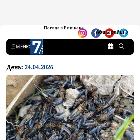
Жаңылыктар — Кыргызстан
Погода в Бишкеке
7-канал. Жаңылыктар —
Аба ырайы
Кыргызстан
MENU
День:
24.04.2026