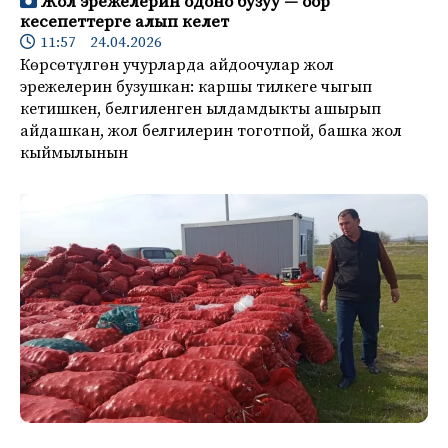
Жол эрежелерин одоно бузуу — оор
кесепеттерге алып келет
11:57 24.04.2026
Көрсөтүлгөн учурларда айдоочулар жол
эрежелерин бузушкан: каршы тилкеге чыгып
кетишкен, белгиленген ылдамдыкты ашырып
айдашкан, жол белгилерин тоготпой, башка жол
кыймылынын