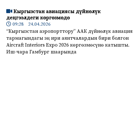
Кыргызстан авиациясы дүйнөлүк
деңгээлдеги көргөзмөдө
09:28 24.04.2026
“Кыргызстан аэропорттору” ААК дүйнөлүк авиация
тармагындагы эң ири аянтчалардын бири болгон
Aircraft Interiors Expo 2026 көргөзмөсүнө катышты.
Иш-чара Гамбург шаарында