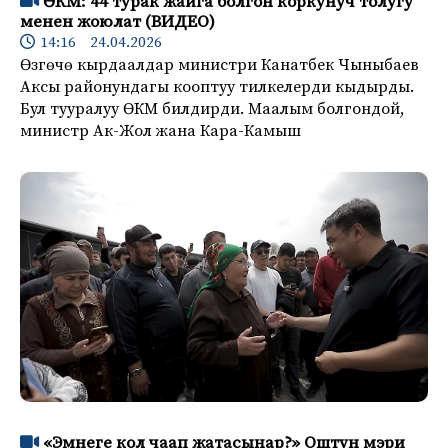
ӨКМ: 44 турак жайга болгон коркунуч толугу
менен жоюлат (ВИДЕО)
14:16 24.04.2026
Өзгөчө кырдаалдар министри Канатбек Чыныбаев
Аксы районундагы кооптуу тилкелерди кыдырды.
Бул тууралуу ӨКМ билдирди. Маалым болгондой,
министр Ак-Жол жана Кара-Камыш
«Эмнеге кол чаап жатасыңар?» Оштун мэри