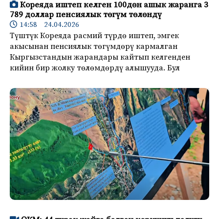
Кореяда иштеп келген 100дөн ашык жаранга 3
789 доллар пенсиялык төгүм төлөндү
14:58 24.04.2026
Түштүк Кореяда расмий түрдө иштеп, эмгек
акысынан пенсиялык төгүмдөрү кармалган
Кыргызстандын жарандары кайтып келгенден
кийин бир жолку төлөмдөрдү алышууда. Бул