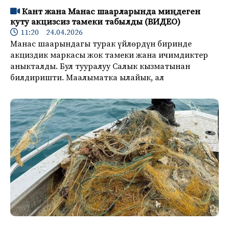
Кант жана Манас шаарларында миңдеген
куту акцизсиз тамеки табылды (ВИДЕО)
11:20 24.04.2026
Манас шаарындагы турак үйлөрдүн биринде
акциздик маркасы жок тамеки жана ичимдиктер
аныкталды. Бул тууралуу Салык кызматынан
билдиришти. Маалыматка ылайык, ал