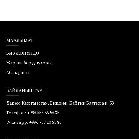
МААЛЫМАТ
БИЗ ЖӨНҮНДӨ
Жарнак берүүчүлөргө
Аба ырайы
БАЙЛАНЫШТАР
Дарек: Кыргызстан, Бишкек, Байтик Баатыра к. 53
Телефон: +996 555 56 56 35
WhatsApp: +996 777 20 55 80