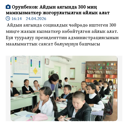
Орунбеков: Айдын аягында 300 миң
мамкызматкер жогорулатылган айлык алат
16:14 24.04.2026
Айдын аягында социалдык чөйрөдө иштеген 300
миңге жакын кызматкер көбөйтүлгөн айлык алат.
Бул тууралуу президенттин администрациясынын
маалыматтык саясат бөлүмүнүн башчысы