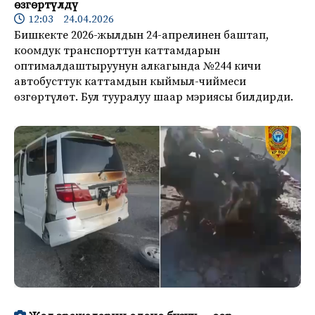
өзгөртүлдү
12:03 24.04.2026
Бишкекте 2026-жылдын 24-апрелинен баштап,
коомдук транспорттун каттамдарын
оптималдаштыруунун алкагында №244 кичи
автобусттук каттамдын кыймыл-чиймеси
өзгөртүлөт. Бул тууралуу шаар мэриясы билдирди.