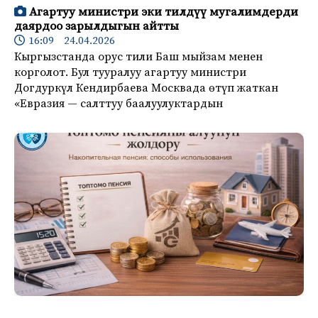
Агартуу министри эки тилдүү мугалимдерди
даярдоо зарылдыгын айтты
16:09 24.04.2026
Кыргызстанда орус тили Баш мыйзам менен
корголот. Бул тууралуу агартуу министри
Догдуркүл Кендирбаева Москвада өтүп жаткан
«Евразия — салттуу баалуулуктардын