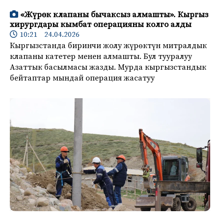
«Жүрөк клапаны бычаксыз алмашты». Кыргыз
хирургдары кымбат операцияны колго алды
10:21 24.04.2026
Кыргызстанда биринчи жолу жүрөктүн митралдык
клапаны катетер менен алмашты. Бул тууралуу
Азаттык басылмасы жазды. Мурда кыргызстандык
бейтаптар мындай операция жасатуу