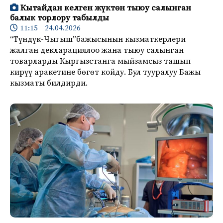
Кытайдан келген жүктөн тыюу салынган
балык торлору табылды
11:15 24.04.2026
“Түндүк-Чыгыш”бажысынын кызматкерлери
жалган декларациялоо жана тыюу салынган
товарларды Кыргызстанга мыйзамсыз ташып
кирүү аракетине бөгөт койду. Бул тууралуу Бажы
кызматы билдирди.