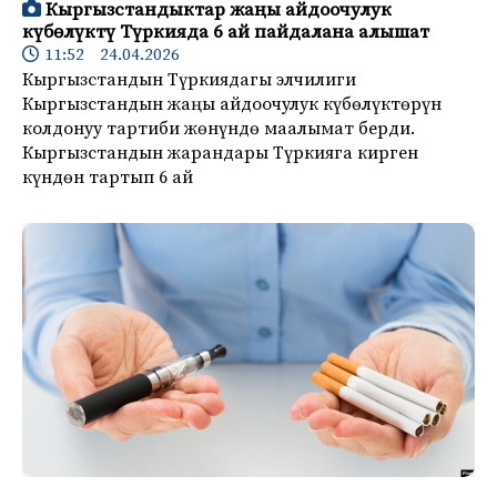
Кыргызстандыктар жаңы айдоочулук
күбөлүктү Түркияда 6 ай пайдалана алышат
11:52 24.04.2026
Кыргызстандын Түркиядагы элчилиги
Кыргызстандын жаңы айдоочулук күбөлүктөрүн
колдонуу тартиби жөнүндө маалымат берди.
Кыргызстандын жарандары Түркияга кирген
күндөн тартып 6 ай