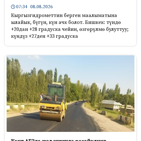
07:34 08.08.2026
Кыргызгидрометтин берген маалыматына
ылайык, бүгүн, күн ачк болот. Бишкек: түндө
+20дан +28 градуска чейин, өзгөрүлмө булуттуу;
күндүз +27ден +33 градуска