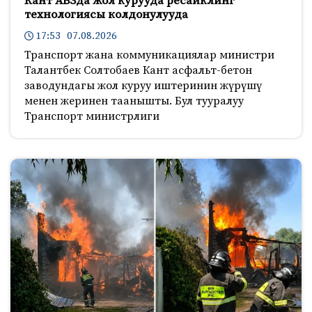
Кант АБЗда жол курууда ресайклинг
технологиясы колдонулууда
17:53 07.08.2026
Транспорт жана коммуникациялар министри
Талантбек Солтобаев Кант асфальт-бетон
заводундагы жол куруу иштеринин жүрүшү
менен жеринен таанышты. Бул тууралуу
Транспорт министрлиги