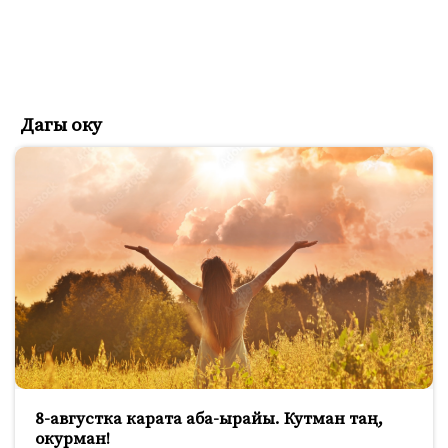
Дагы оку
8-августка карата аба-ырайы. Кутман таң,
окурман!