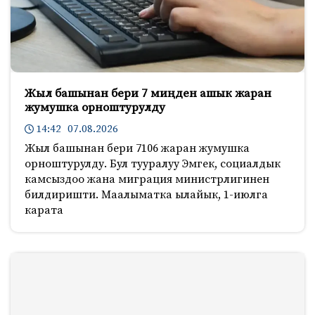
Жыл башынан бери 7 миңден ашык жаран
жумушка орноштурулду
14:42 07.08.2026
Жыл башынан бери 7106 жаран жумушка
орноштурулду. Бул тууралуу Эмгек, социалдык
камсыздоо жана миграция министрлигинен
билдиришти. Маалыматка ылайык, 1-июлга
карата