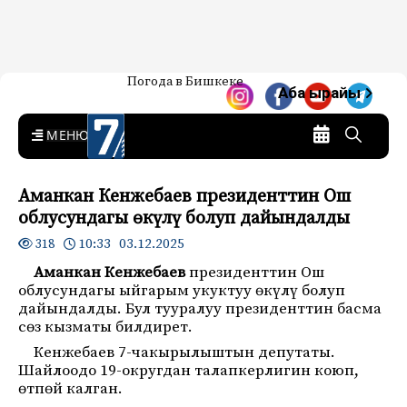
Жаңылыктар — Кыргызстан
Погода в Бишкеке
7-канал. Жаңылыктар —
Аба ырайы
Кыргызстан
MENU
Аманкан Кенжебаев президенттин Ош
облусундагы өкүлү болуп дайындалды
10:33 03.12.2025
318
Аманкан Кенжебаев
президенттин Ош
облусундагы ыйгарым укуктуу өкүлү болуп
дайындалды. Бул тууралуу президенттин басма
сөз кызматы билдирет.
Кенжебаев 7-чакырылыштын депутаты.
Шайлоодо 19-округдан талапкерлигин коюп,
өтпөй калган.