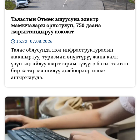
Таластын Өтмөк ашуусуна электр
мамычалары орнотулуп, 750 даана
жарыктандыруу коюлат
15:22 07.08.2026
Талас облусунда жол инфраструктурасын
жакшыртуу, туризмди өнүктүрүү жана калк
үчүн ыңгайлуу шарттарды түзүүгө багытталган
бир катар маанилүү долбоорлор ишке
ашырылууда.