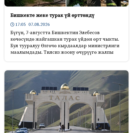
Бишкекте жеке турак үй өрттөндү
17:05 07.08.2026
Бүгүн, 7-августта Бишкектин Элебесов
көчөсүндө жайгашкан турак үйдөн өрт чыкты.
Бул тууралуу Өзгөчө кырдаалдар министрлиги
маалымдады. Тилсиз жоону өчүрүүгө жалпы