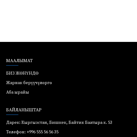
МААЛЫМАТ
БИЗ ЖӨНҮНДӨ
Жарнак берүүчүлөргө
Аба ырайы
БАЙЛАНЫШТАР
Дарек: Кыргызстан, Бишкек, Байтик Баатыра к. 53
Телефон: +996 555 56 56 35