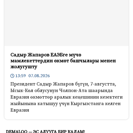
Садыр Жапаров ЕАЭБге мүчө
мамлекеттердин өкмөт башчылары менен
жолугушту
13:59 07.08.2026
Президент Садыр Жапаров бүгүн, 7-августта,
Ысык-Көл облусунун Чолпон-Ата шаарында
Евразия өкмөттөр аралык кеңешинин кезектеги
жыйынына катышуу үчүн Кыргызстанга келген
Евразия
319
DEMALOO — ЭС АЛУУГА БИР КАДАМ!