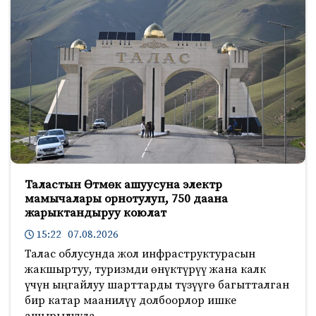
Таластын Өтмөк ашуусуна электр
мамычалары орнотулуп, 750 даана
жарыктандыруу коюлат
15:22 07.08.2026
Талас облусунда жол инфраструктурасын
жакшыртуу, туризмди өнүктүрүү жана калк
үчүн ыңгайлуу шарттарды түзүүгө багытталган
бир катар маанилүү долбоорлор ишке