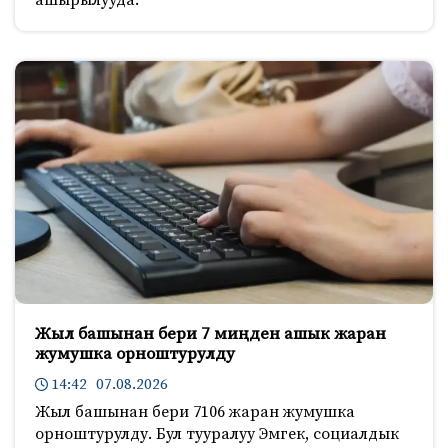
ашырылууда.
Жыл башынан бери 7 миңден ашык жаран
жумушка орноштурулду
14:42 07.08.2026
Жыл башынан бери 7106 жаран жумушка
орноштурулду. Бул тууралуу Эмгек, социалдык