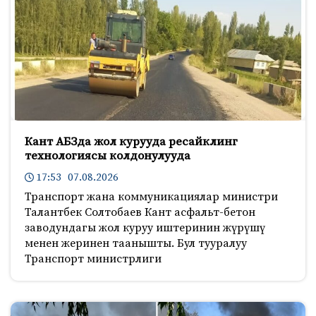
Кант АБЗда жол курууда ресайклинг
технологиясы колдонулууда
17:53 07.08.2026
Транспорт жана коммуникациялар министри
Талантбек Солтобаев Кант асфальт-бетон
заводундагы жол куруу иштеринин жүрүшү
менен жеринен таанышты. Бул тууралуу
Транспорт министрлиги