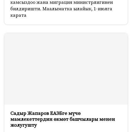
камсыздоо жана миграция министрлигинен
билдиришти. Маалыматка ылайык, 1-июлга
карата
Садыр Жапаров ЕАЭБге мүчө
мамлекеттердин өкмөт башчылары менен
жолугушту