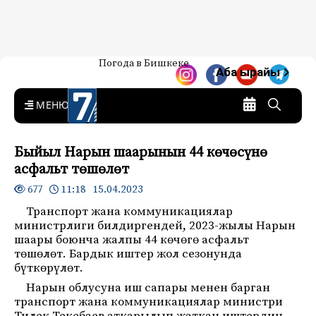
Жаңылыктар — Кыргызстан
Погода в Бишкеке
7-канал. Жаңылыктар —
Аба ырайы
Кыргызстан
MENU
Быйыл Нарын шаарынын 44 көчөсүнө
асфальт төшөлөт
11:18 15.04.2023
677
Транспорт жана коммуникациялар
министрлиги билдиргендей, 2023-жылы Нарын
шаары боюнча жалпы 44 көчөгө асфальт
төшөлөт. Бардык иштер жол сезонунда
бүткөрүлөт.
Нарын облусуна иш сапары менен барган
транспорт жана коммуникациялар министри