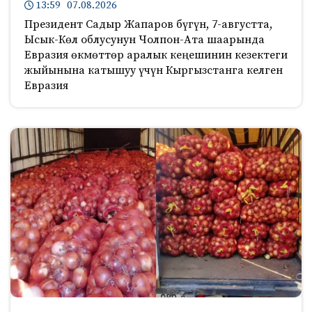
13:59 07.08.2026
Президент Садыр Жапаров бүгүн, 7-августта,
Ысык-Көл облусунун Чолпон-Ата шаарында
Евразия өкмөттөр аралык кеңешинин кезектеги
жыйынына катышуу үчүн Кыргызстанга келген
Евразия