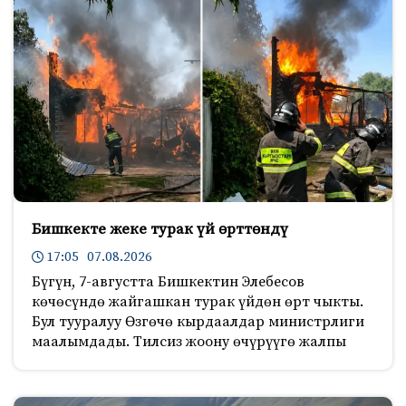
Бишкекте жеке турак үй өрттөндү
17:05 07.08.2026
Бүгүн, 7-августта Бишкектин Элебесов
көчөсүндө жайгашкан турак үйдөн өрт чыкты.
Бул тууралуу Өзгөчө кырдаалдар министрлиги
маалымдады. Тилсиз жоону өчүрүүгө жалпы