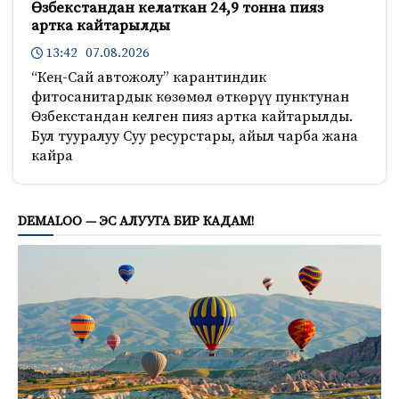
Өзбекстандан келаткан 24,9 тонна пияз
артка кайтарылды
13:42 07.08.2026
“Кең-Сай автожолу” карантиндик
фитосанитардык көзөмөл өткөрүү пунктунан
Өзбекстандан келген пияз артка кайтарылды.
Бул тууралуу Суу ресурстары, айыл чарба жана
кайра
678
DEMALOO — ЭС АЛУУГА БИР КАДАМ!