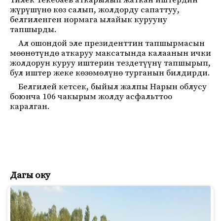
Тилек Текебаев аткарылып жаткан иштердин
жүрүшүнө көз салып, жолдорду сапаттуу,
белгиленген нормага ылайык курууну
тапшырды.
Ал ошондой эле президенттин тапшырмасын
мөөнөтүндө аткаруу максатында калаанын ички
жолдорун куруу иштерин тездетүүнү тапшырып,
бул иштер жеке көзөмөлүнө турганын билдирди.
Белгилей кетсек, быйыл жалпы Нарын облусу
боюнча 106 чакырым жолду асфальттоо
каралган.
Дагы оку