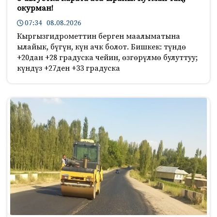
окурман!
07:34 08.08.2026
Кыргызгидрометтин берген маалыматына
ылайык, бүгүн, күн ачк болот. Бишкек: түндө
+20дан +28 градуска чейин, өзгөрүлмө булуттуу;
күндүз +27ден +33 градуска