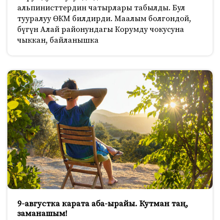
альпинисттердин чатырлары табылды. Бул
тууралуу ӨКМ билдирди. Маалым болгондой,
бүгүн Алай районундагы Корумду чокусуна
чыккан, байланышка
9-августка карата аба-ырайы. Кутман таң,
заманашым!