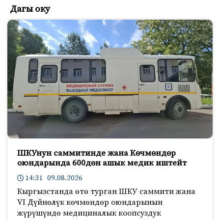
Дагы оку
ШКУнун саммитинде жана Көчмөндөр
оюндарында 600дөн ашык медик иштейт
14:31 09.08.2026
Кыргызстанда өтө турган ШКУ саммити жана
VI Дүйнөлүк көчмөндөр оюндарынын
жүрүшүндө медициналык коопсуздук