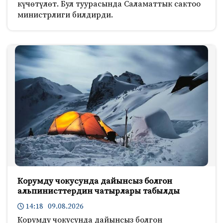
күчөтүлөт. Бул туурасында Саламаттык сактоо
министрлиги билдирди.
Корумду чокусунда дайынсыз болгон
альпинисттердин чатырлары табылды
14:18 09.08.2026
Корумду чокусунда дайынсыз болгон