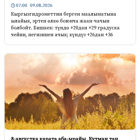
07:00 09.08.2026
Кыргызгидрометтин берген маалыматына
ылайык, эртен өлкө боюнча жаан-чачын
болбойт. Бишкек: түндө +20дан +29 градуска
чейин, негизинен ачык; күндүз +26дан +36
8-августка карата аба-ырайы. Кутман таң,