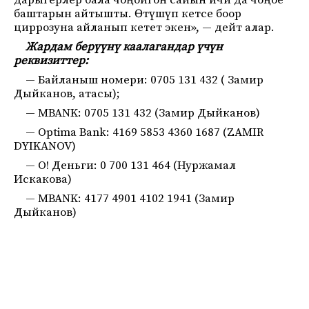
дарыгерлер бала чоңойгон сайын ичи да чоңоё
баштарын айтышты. Өтүшүп кетсе боор
циррозуна айланып кетет экен», — дейт алар.
Жардам берүүнү каалагандар үчүн
реквизиттер:
— Байланыш номери: 0705 131 432 ( Замир
Дыйканов, атасы);
— MBANK: 0705 131 432 (Замир Дыйканов)
— Optima Bank: 4169 5853 4360 1687 (ZAMIR
DYIKANOV)
— О! Деньги: 0 700 131 464 (Нуржамал
Искакова)
— MBANK: 4177 4901 4102 1941 (Замир
Дыйканов)