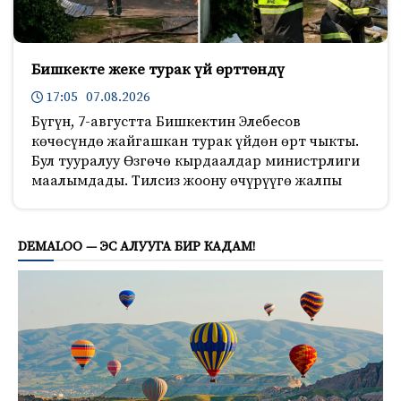
Бишкекте жеке турак үй өрттөндү
17:05 07.08.2026
Бүгүн, 7-августта Бишкектин Элебесов
көчөсүндө жайгашкан турак үйдөн өрт чыкты.
Бул тууралуу Өзгөчө кырдаалдар министрлиги
маалымдады. Тилсиз жоону өчүрүүгө жалпы
736
DEMALOO — ЭС АЛУУГА БИР КАДАМ!