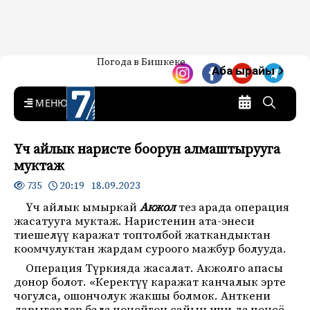
Жаңылыктар — Кыргызстан
Погода в Бишкеке
7-канал. Жаңылыктар —
Аба ырайы
Кыргызстан
MENU
Үч айлык наристе боорун алмаштырууга
муктаж
20:19 18.09.2023
735
Үч айлык ымыркай
Акжол
тез арада операция
жасатууга муктаж. Наристенин ата-энеси
тиешелүү каражат топтолбой жаткандыктан
коомчулуктан жардам суроого мажбур болууда.
Операция Түркияда жасалат. Акжолго апасы
донор болот. «Керектүү каражат канчалык эрте
чогулса, ошончолук жакшы болмок. Анткени