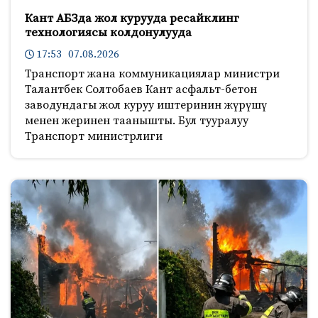
Кант АБЗда жол курууда ресайклинг
технологиясы колдонулууда
17:53 07.08.2026
Транспорт жана коммуникациялар министри
Талантбек Солтобаев Кант асфальт-бетон
заводундагы жол куруу иштеринин жүрүшү
менен жеринен таанышты. Бул тууралуу
Транспорт министрлиги