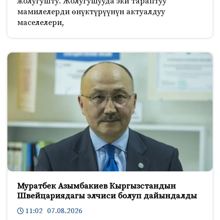
жолугушту. Жолугушууда эки тараптуу
мамилелерди өнүктүрүүнүн актуалдуу
маселелери,
Муратбек Азымбакиев Кыргызстандын
Швейцариядагы элчиси болуп дайындалды
11:02 07.08.2026