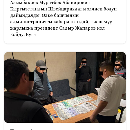
Азымбакиев Муратбек Абакирович
Кыргызстандын Швейцариядагы элчиси болуп
дайындалды. Өлкө башчынын
администрациясы кабарлагандай, тиешелүү
жарлыкка президент Садыр Жапаров кол
койду. Буга