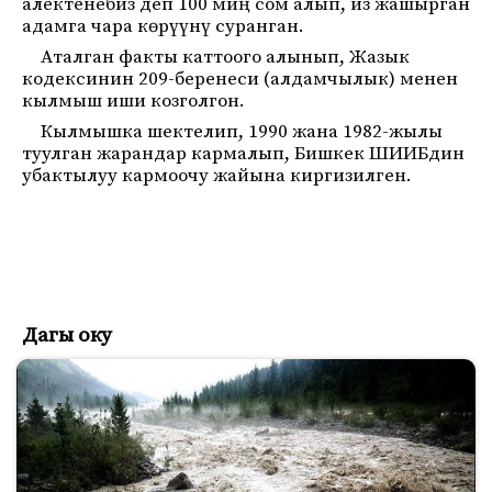
алектенебиз деп 100 миң сом алып, из жашырган
адамга чара көрүүнү суранган.
Аталган факты каттоого алынып, Жазык
кодексинин 209-беренеси (алдамчылык) менен
кылмыш иши козголгон.
Кылмышка шектелип, 1990 жана 1982-жылы
туулган жарандар кармалып, Бишкек ШИИБдин
убактылуу кармоочу жайына киргизилген.
Дагы оку