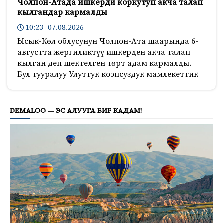
Чолпон-Атада ишкерди коркутуп акча талап
кылгандар кармалды
10:23 07.08.2026
Ысык-Көл облусунун Чолпон-Ата шаарында 6-
августта жергиликтүү ишкерден акча талап
кылган деп шектелген төрт адам кармалды.
Бул тууралуу Улуттук коопсуздук мамлекеттик
1142
DEMALOO — ЭС АЛУУГА БИР КАДАМ!