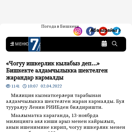
Жаңылыктар — Кыргызстан
Погода в Бишкеке
7-канал. Жаңылыктар —
Аба ырайы
Кыргызстан
MENU
«Чогуу ишкерлик кылабыз деп…»
Бишкекте алдамчылыкка шектелген
жарандар кармалды
10:07 02.04.2022
1141
Милиция кызматкерлери тарабынан
алдамчылыкка шектелген жаран кармалды. Бул
тууралуу Ленин РИИБден билдиришти.
Маалыматка караганда, 13-ноябрда
милицияга аял киши арыз менен кайрылып,
анын ишенимине кирип, чогуу ишкерлик менен