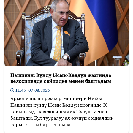
Пашинян: Күндү Ысык-Көлдүн жээгинде
велосипедде сейилдөө менен баштадым
11:45 07.08.2026
Армениянын премьер-министри Никол
Пашинян күндү Ысык-Көлдүн жээгинде 30
чакырымдык велосипеддик жүрүш менен
баштады. Бул тууралуу ал өзүнүн социалдык
тармактагы баракчасына