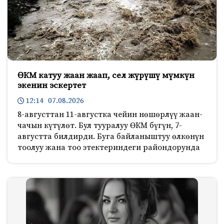
ӨКМ катуу жаан жаап, сел жүрүшү мүмкүн
экенин эскертет
12:14 07.08.2026
8-августтан 11-августка чейин нөшөрлүү жаан-
чачын күтүлөт. Бул тууралуу ӨКМ бүгүн, 7-
августта билдирди. Буга байланыштуу өлкөнүн
тоолуу жана тоо этектериндеги райондорунда