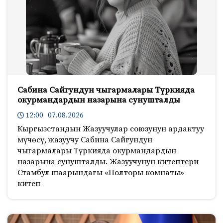
Сабина Сайгундун чыгармалары Түркияда
окурмандардын назарына сунушталды
12:00 07.08.2026
Кыргызстандын Жазуучулар союзунун ардактуу
мүчөсү, жазуучу Сабина Сайгундун
чыгармалары Түркияда окурмандардын
назарына сунушталды. Жазуучунун китептери
Стамбул шаарындагы «Полторы комнаты»
китеп