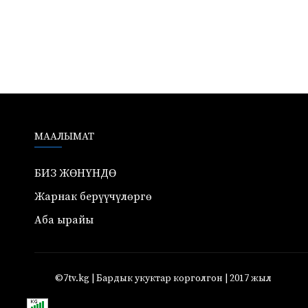
МААЛЫМАТ
БИЗ ЖӨНҮНДӨ
Жарнак берүүчүлөргө
Аба ырайы
©7tv.kg | Бардык укуктар корголгон | 2017 жыл