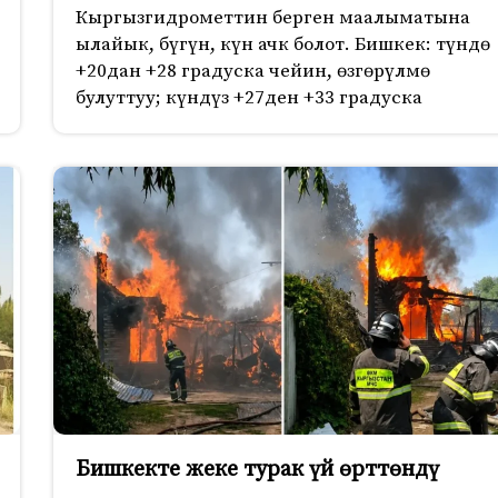
Кыргызгидрометтин берген маалыматына
ылайык, бүгүн, күн ачк болот. Бишкек: түндө
+20дан +28 градуска чейин, өзгөрүлмө
булуттуу; күндүз +27ден +33 градуска
Бишкекте жеке турак үй өрттөндү