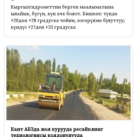
Кыргызгидрометтин берген маалыматына
ылайык, бүгүн, күн ачк болот. Бишкек: түндө
+20дан +28 градуска чейин, өзгөрүлмө булуттуу;
күндүз +27ден +33 градуска
Кант АБЗда жол курууда ресайклинг
технологиясы колдонулууда