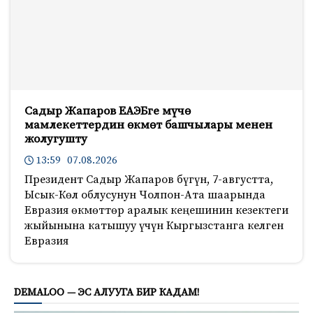
Садыр Жапаров ЕАЭБге мүчө
мамлекеттердин өкмөт башчылары менен
жолугушту
13:59 07.08.2026
Президент Садыр Жапаров бүгүн, 7-августта,
Ысык-Көл облусунун Чолпон-Ата шаарында
Евразия өкмөттөр аралык кеңешинин кезектеги
жыйынына катышуу үчүн Кыргызстанга келген
Евразия
840
DEMALOO — ЭС АЛУУГА БИР КАДАМ!