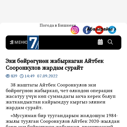
Жаңылыктар — Кыргызстан
Погода в Бишкеке
7-канал. Жаңылыктар —
Аба ырайы
Кыргызстан
MENU
Эки бөйрөгүнөн жабыркаган Айтбек
Сооронкулов жардам сурайт
14:49 07.09.2022
839
38 жаштагы Айтбек Сооронкулов эки
бөйрөгүнөн жабыркап, чет өлкөдөн операция
жасатуу үчүн көп суммадагы акча керек болуп
жаткандыктан кайрымдуу кыргыз элинен
жардам сурайт.
«Мусулман бир туугандарым жолдошум 1984-
жылы туулган Сооронкулов Айтбек 2020-жылдан