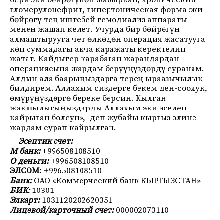
бери эки бөйрөгүнөн жабыркап, хронический
гломерулонефрит, гипертоническая форма эки
бөйрөгү тең иштебей гемодиализ аппараты
менен жашап келет. Учурда бир бөйрөгүн
алмаштырууга чет өлкөдөн операция жасатууга
көп суммадагы акча каражаты керектелип
жатат. Кайдыгер карабаган жарандардан
операциясына жардам берүүңүздөрдү суранам.
Алдын ала баарыңыздарга терең ыраазычылык
билдирем. Аллахым сиздерге бекем ден-соолук,
өмүрүңүздөргө береке берсин. Кылган
жакшылыгыңыздарды Аллахым эки эселеп
кайрыган болсун»,- деп жубайы кыргыз элине
жардам сурап кайрылган.
Эсептик счет:
М банк:
+996508108510
О деньги:
+996508108510
ЭЛСОМ:
+996508108510
Банк:
ОАО «Коммерческий банк КЫРГЫЗСТАН»
БИК:
10301
Элкарт:
1031120202620351
Лицевой/карточный счет:
000002073110