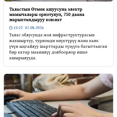
Таластын Өтмөк ашуусуна электр
мамычалары орнотулуп, 750 даана
жарыктандыруу коюлат
15:22 07.08.2026
Талас облусунда жол инфраструктурасын
жакшыртуу, туризмди өнүктүрүү жана калк
үчүн ыңгайлуу шарттарды түзүүгө багытталган
бир катар маанилүү долбоорлор ишке
ашырылууда.