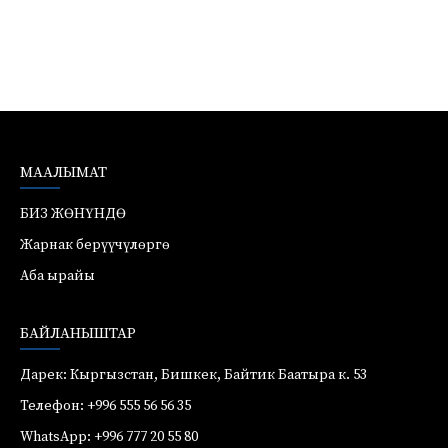
МААЛЫМАТ
БИЗ ЖӨНҮНДӨ
Жарнак берүүчүлөргө
Аба ырайы
БАЙЛАНЫШТАР
Дарек: Кыргызстан, Бишкек, Байтик Баатыра к. 53
Телефон: +996 555 56 56 35
WhatsApp: +996 777 20 55 80