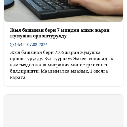
Жыл башынан бери 7 миңден ашык жаран
жумушка орноштурулду
14:42 07.08.2026
Жыл башынан бери 7106 жаран жумушка
орноштурулду. Бул тууралуу Эмгек, социалдык
камсыздоо жана миграция министрлигинен
билдиришти. Маалыматка ылайык, 1-июлга
карата