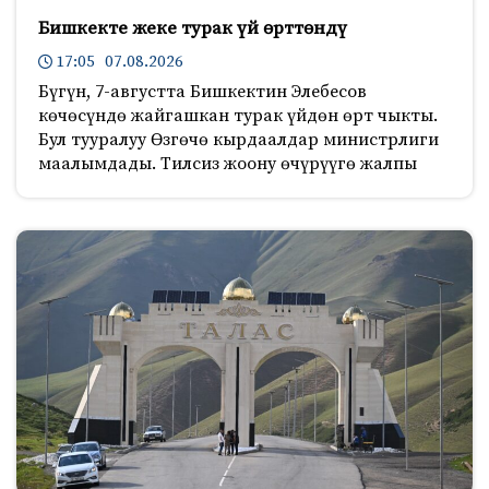
Бишкекте жеке турак үй өрттөндү
17:05 07.08.2026
Бүгүн, 7-августта Бишкектин Элебесов
көчөсүндө жайгашкан турак үйдөн өрт чыкты.
Бул тууралуу Өзгөчө кырдаалдар министрлиги
маалымдады. Тилсиз жоону өчүрүүгө жалпы