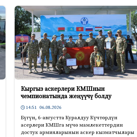
Кыргыз аскерлери КМШнын
чемпионатында жеңүүчү болду
14:51 06.08.2026
Бүгүн, 6-августта Куралдуу Күчтөрдүн
асерлери КМШга мүчө мамлекеттердин
достук армияларынын аскер кызматчылары