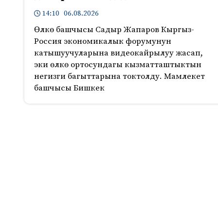
14:10 06.08.2026
Өлкө башчысы Садыр Жапаров Кыргыз-
Россия экономикалык форумунун
катышуучуларына видеокайрылуу жасап,
эки өлкө ортосундагы кызматташтыктын
негизги багыттарына токтолду. Мамлекет
башчысы Бишкек
428