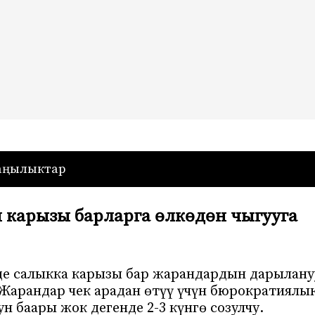
— Кыргызстан
аңылыктар
 карызы барларга өлкөдөн чыгууга
нде салыкка карызы бар жарандардын дарылану
. Жарандар чек арадан өтүү үчүн бюрократиялы
 баары жок дегенде 2-3 күнгө созулчу.