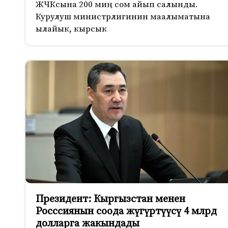
ЖЧКсына 200 миң сом айып салынды.
Курулуш министрлигинин маалыматына
ылайык, кырсык
Президент: Кыргызстан менен
Росссиянын соода жүгүртүүсү 4 млрд
долларга жакындады