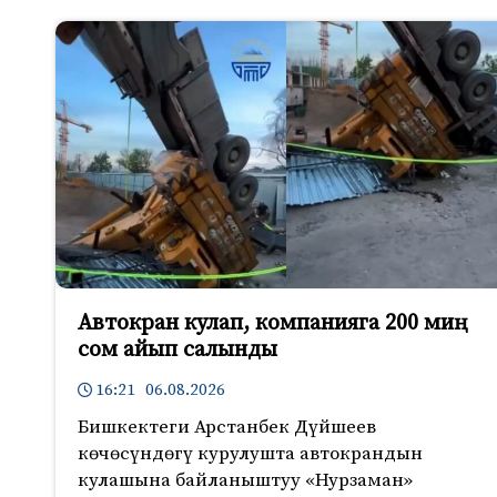
Автокран кулап, компанияга 200 миң
сом айып салынды
16:21 06.08.2026
Бишкектеги Арстанбек Дүйшеев
көчөсүндөгү курулушта автокрандын
кулашына байланыштуу «Нурзаман»