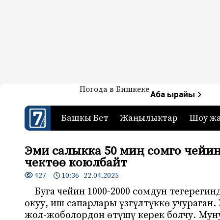
Жаңылыктар — Кыргызстан
Погода в Бишкеке
7-канал. Жаңылыктар 
Аба ырайы
Башкы Бет
Жаңылыктар
Шоу ж
Эми салыкка 50 миң сомго чейин
чектөө коюлбайт
427
10:36 22.04.2025
Буга чейин 1000-2000 сомдун тегереги
окуу, иш сапарлары үзгүлтүккө учураган
жол-жоболордон өтүшү керек болчу. Мунун