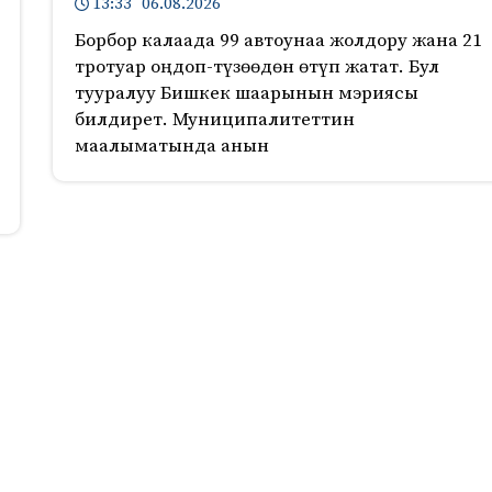
13:33 06.08.2026
Борбор калаада 99 автоунаа жолдору жана 21
тротуар оңдоп-түзөөдөн өтүп жатат. Бул
тууралуу Бишкек шаарынын мэриясы
билдирет. Муниципалитеттин
маалыматында анын