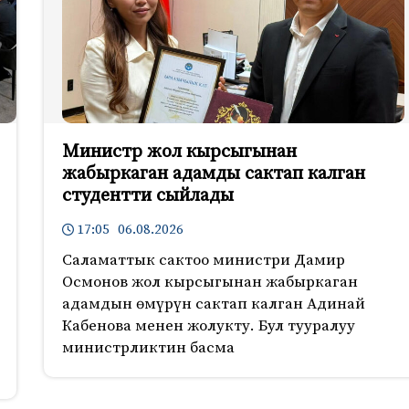
Министр жол кырсыгынан
жабыркаган адамды сактап калган
студентти сыйлады
17:05 06.08.2026
Саламаттык сактоо министри Дамир
Осмонов жол кырсыгынан жабыркаган
адамдын өмүрүн сактап калган Адинай
Кабенова менен жолукту. Бул тууралуу
министрликтин басма