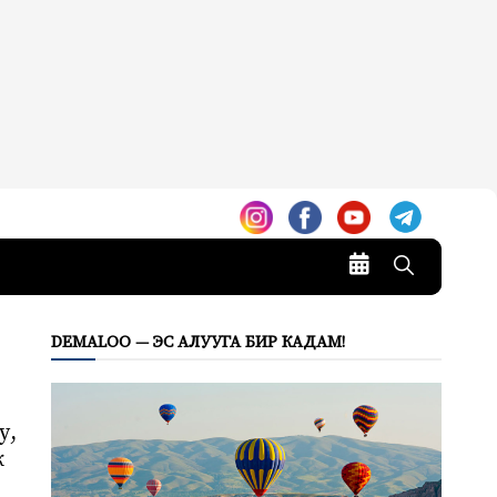
DEMALOO — ЭС АЛУУГА БИР КАДАМ!
у,
к