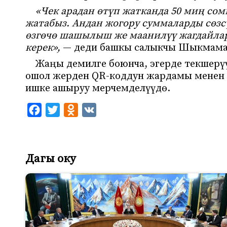
«Чек арадан өтүп жатканда 50 миң со
жатабыз. Андан жогору суммаларды сөзсү
өзгөчө шашылыш же маанилүү жагдайлар
керек»,
— деди башкы салыкчы Шыкмама
Жаңы демилге боюнча, эгерде текшерү
ошол жерден QR-коддун жардамы менен 
ишке ашыруу мерчемделүүдө.
F
T
O
V
a
w
d
K
c
i
n
e
t
o
Дагы оку
b
t
k
o
e
l
o
r
a
k
s
s