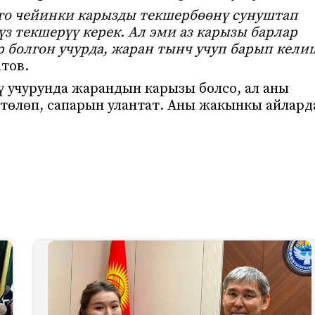
мго чейинки карызды текшербөөнү сунуштап
з текшерүү керек. Ал эми аз карызы барлар
 болгон учурда, жаран тынч учуп барып кели
тов.
ү учурунда жарандын карызы болсо, ал аны
төлөп, сапарын улантат. Аны жакынкы айлард