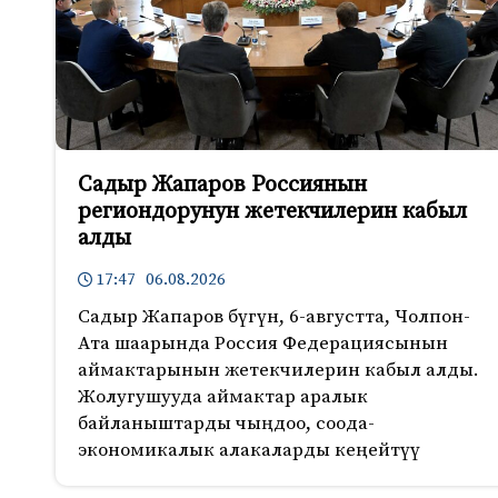
n
i
k
i
Садыр Жапаров Россиянын
региондорунун жетекчилерин кабыл
алды
17:47 06.08.2026
Садыр Жапаров бүгүн, 6-августта, Чолпон-
Ата шаарында Россия Федерациясынын
аймактарынын жетекчилерин кабыл алды.
Жолугушууда аймактар аралык
байланыштарды чыңдоо, соода-
экономикалык алакаларды кеңейтүү