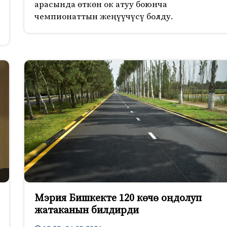
арасында өткөн ок атуу боюнча
чемпионаттын жеңүүчүсү болду.
Мэрия Бишкекте 120 көчө оңдолуп
жатаканын билдирди