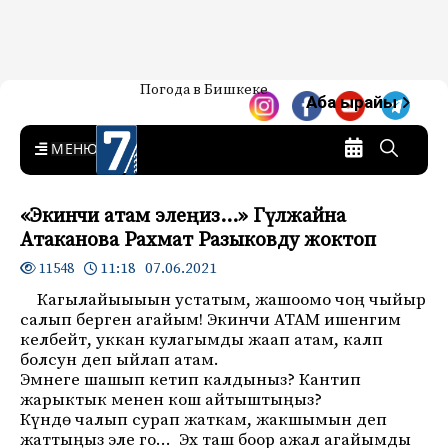
Жаңылыктар — Кыргызстан
Погода в Бишкеке
7-канал. Жаңылыктар —
Аба ырайы
Кыргызстан
MENU
«Экинчи атам элеңиз…» Гүлжайна
Атаканова Рахмат Разыковду жоктоп
11:18 07.06.2021
11548
Кагылайыыыын устатым, жашоомо чоң чыйыр
салып берген агайым! Экинчи АТАМ ишенгим
келбейт, уккан кулагымды жаап атам, калп
болсун деп ыйлап атам.
Эмнеге шашып кетип калдыныз? Кантип
жарыктык менен кош айтыштыңыз?
Күндө чалып сурап жаткам, жакшымын деп
жаттыңыз эле го… Эх таш боор ажал агайымды