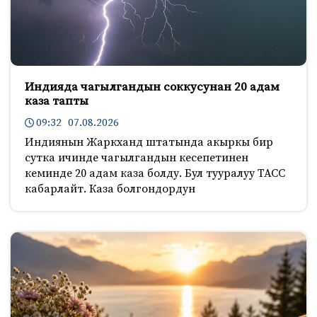
Индияда чагылгандын соккусунан 20 адам
каза тапты
09:32 07.08.2026
Индиянын Жаркханд штатында акыркы бир
сутка ичинде чагылгандын кесепетинен
кеминде 20 адам каза болду. Бул тууралуу ТАСС
кабарлайт. Каза болгондордун