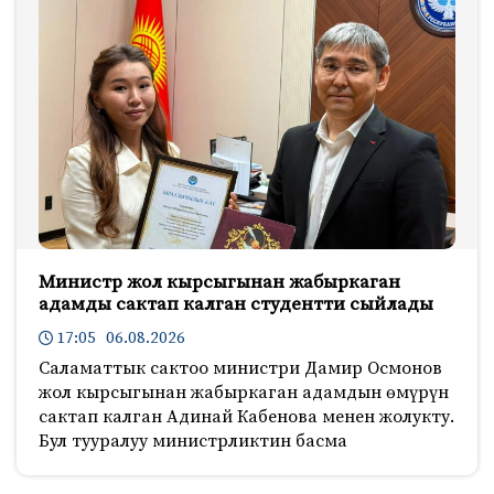
Министр жол кырсыгынан жабыркаган
адамды сактап калган студентти сыйлады
17:05 06.08.2026
Саламаттык сактоо министри Дамир Осмонов
жол кырсыгынан жабыркаган адамдын өмүрүн
сактап калган Адинай Кабенова менен жолукту.
Бул тууралуу министрликтин басма