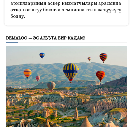
армияларынын аскер кызматчылары арасында
өткөн ок атуу боюнча чемпионаттын жеңүүчүсү
болду.
11549
DEMALOO — ЭС АЛУУГА БИР КАДАМ!