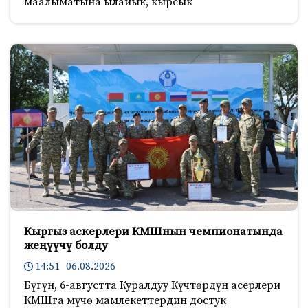
маалыматына ылайык, кырсык
Кыргыз аскерлери КМШнын чемпионатында
жеңүүчү болду
14:51 06.08.2026
Бүгүн, 6-августта Куралдуу Күчтөрдүн асерлери
КМШга мүчө мамлекеттердин достук