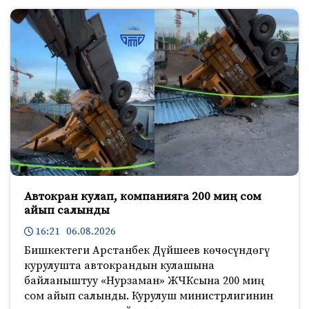
Автокран кулап, компанияга 200 миң сом
айып салынды
16:21 06.08.2026
Бишкектеги Арстанбек Дүйшеев көчөсүндөгү
курулушта автокрандын кулашына
байланыштуу «Нурзаман» ЖЧКсына 200 миң
сом айып салынды. Курулуш министрлигинин