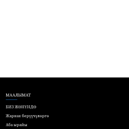
МААЛЫМАТ
БИЗ ЖӨНҮНДӨ
Жарнак берүүчүлөргө
Аба ырайы