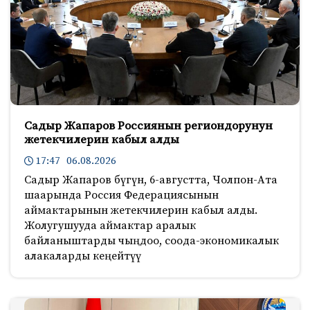
Садыр Жапаров Россиянын региондорунун
жетекчилерин кабыл алды
17:47 06.08.2026
Садыр Жапаров бүгүн, 6-августта, Чолпон-Ата
шаарында Россия Федерациясынын
аймактарынын жетекчилерин кабыл алды.
Жолугушууда аймактар аралык
байланыштарды чыңдоо, соода-экономикалык
алакаларды кеңейтүү