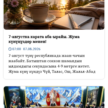
7-августка карата аба-ырайы. Жума
күнүңүздөр менен!
07:00 07.08.2026
7-август түнү республикада жаан-чачын
жаабайт. Батыштан соккон шамалдын
ылдамдыгы секундасына 4-9 метрге жетет.
Жума күнү күндүз Чүй, Талас, Ош, Жалал-Абад