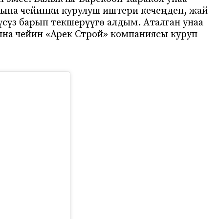
ына чейинки курулуш иштери кечеңдеп, жай
үсүз барып текшерүүгө алдым. Аталган унаа
на чейин «Арек Строй» компаниясы куруп