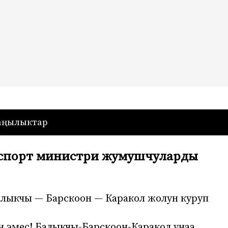
— Кыргызстан
аңылыктар
анспорт министри жумушчуларды
алыкчы — Барскоон — Каракол жолун куруп
 эмес! Балыкчы-Барскоон-Каракол унаа