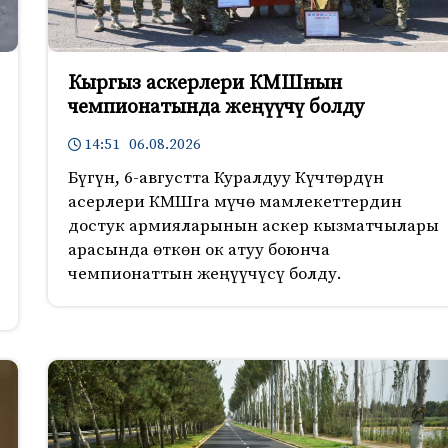
Кыргыз аскерлери КМШнын
чемпионатында жеңүүчү болду
14:51 06.08.2026
Бүгүн, 6-августта Куралдуу Күчтөрдүн
асерлери КМШга мүчө мамлекеттердин
достук армияларынын аскер кызматчылары
арасында өткөн ок атуу боюнча
чемпионаттын жеңүүчүсү болду.