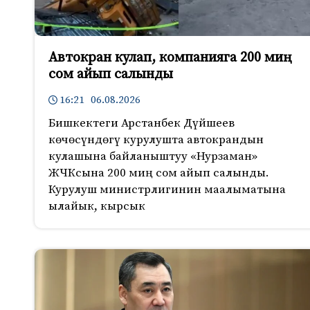
Автокран кулап, компанияга 200 миң
сом айып салынды
16:21 06.08.2026
Бишкектеги Арстанбек Дүйшеев
көчөсүндөгү курулушта автокрандын
кулашына байланыштуу «Нурзаман»
ЖЧКсына 200 миң сом айып салынды.
Курулуш министрлигинин маалыматына
ылайык, кырсык