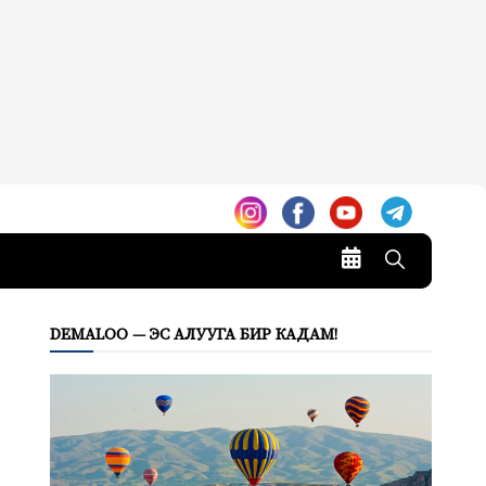
DEMALOO — ЭС АЛУУГА БИР КАДАМ!