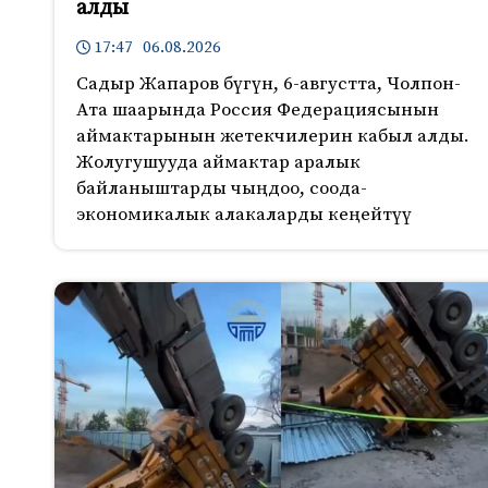
алды
17:47 06.08.2026
Садыр Жапаров бүгүн, 6-августта, Чолпон-
Ата шаарында Россия Федерациясынын
аймактарынын жетекчилерин кабыл алды.
Жолугушууда аймактар аралык
байланыштарды чыңдоо, соода-
экономикалык алакаларды кеңейтүү