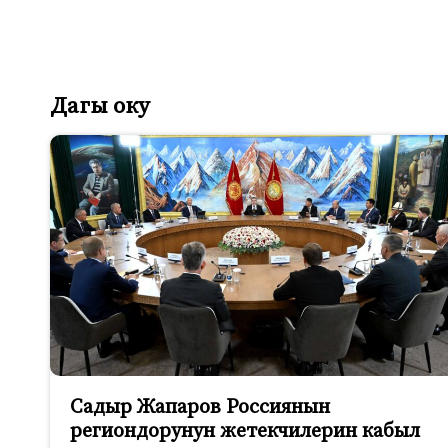
Дагы оку
Садыр Жапаров Россиянын
региондорунун жетекчилерин кабыл