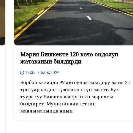
Мэрия Бишкекте 120 көчө оңдолуп
жатаканын билдирди
13:33 06.08.2026
Борбор калаада 99 автоунаа жолдору жана 21
тротуар оңдоп-түзөөдөн өтүп жатат. Бул
тууралуу Бишкек шаарынын мэриясы
билдирет. Муниципалитеттин
маалыматында анын