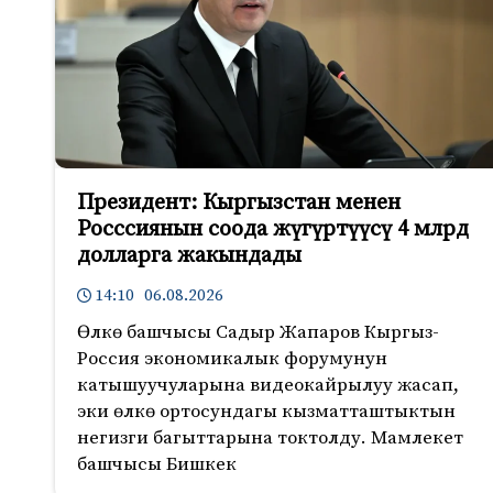
Президент: Кыргызстан менен
Росссиянын соода жүгүртүүсү 4 млрд
долларга жакындады
14:10 06.08.2026
Өлкө башчысы Садыр Жапаров Кыргыз-
Россия экономикалык форумунун
катышуучуларына видеокайрылуу жасап,
эки өлкө ортосундагы кызматташтыктын
негизги багыттарына токтолду. Мамлекет
башчысы Бишкек
847