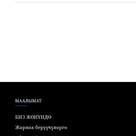
МААЛЫМАТ
БИЗ ЖӨНҮНДӨ
Жарнак берүүчүлөргө