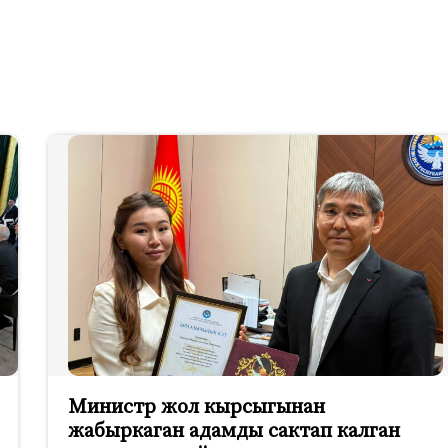
Министр жол кырсыгынан
жабыркаган адамды сактап калган