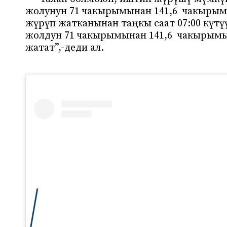
жолунун 71 чакырымынан 141,6 чакырым
жүрүп жатканынан таңкы саат 07:00 күтү
жолдун 71 чакырымынан 141,6 чакырымы
жатат”,-деди ал.