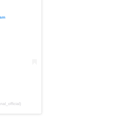
ram
l_official)