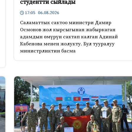
студентти сыйлады
17:05 06.08.2026
Саламаттык сактоо министри Дамир
Осмонов жол кырсыгынан жабыркаган
адамдын өмүрүн сактап калган Адинай
Кабенова менен жолукту. Бул тууралуу
министрликтин басма