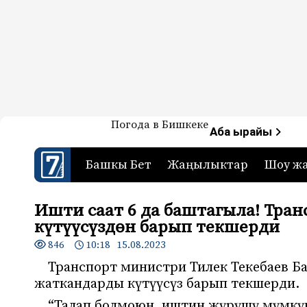
Жаңылыктар — Кыргызстан
Погода в Бишкеке
7-канал. Жаңылыктар 
Аба ырайы
Башкы Бет
Жаңылыктар
Шоу ж
Ишти саат 6 да баштагыла! Тр
күтүүсүздөн барып текшерди
846
10:18 15.08.2023
Транспорт министри Тилек Текебаев Б
жаткандарды күтүүсүз барып текшерди.
“Талап болмоюн, иштин жүрүшү мүмкүн