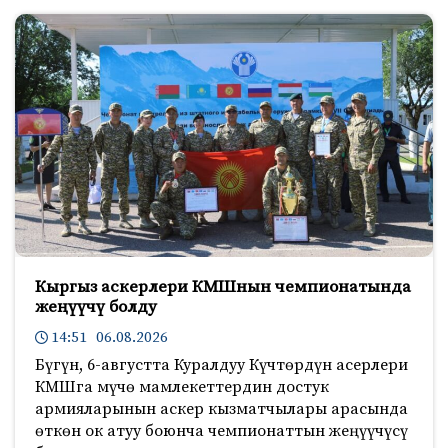
Кыргыз аскерлери КМШнын чемпионатында
жеңүүчү болду
14:51 06.08.2026
Бүгүн, 6-августта Куралдуу Күчтөрдүн асерлери
КМШга мүчө мамлекеттердин достук
армияларынын аскер кызматчылары арасында
өткөн ок атуу боюнча чемпионаттын жеңүүчүсү