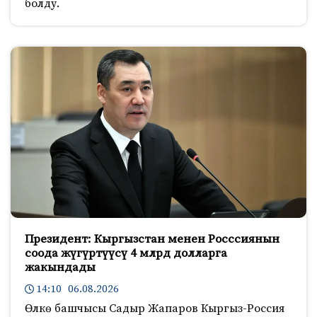
болду.
Президент: Кыргызстан менен Росссиянын
соода жүгүртүүсү 4 млрд долларга
жакындады
14:10 06.08.2026
Өлкө башчысы Садыр Жапаров Кыргыз-Россия