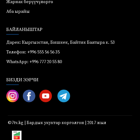
Жарнак берүүчүлөргө
Аба ырайы
БАЙЛАНЫШТАР
Дарек: Кыргызстан, Бишкек, Байтик Баатыра к. 53
Телефон: +996 555 56 56 35
WhatsApp: +996 777 20 55 80
БИЗДИ ЭЭРЧИ
©7tv.kg | Бардык укуктар корголгон | 2017 жыл