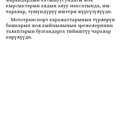
жарандардын катышуусундагы жол
кырсыктарын алдын алуу максатында, иш-
чаралар, түшүндүрүү иштери жүргүзүлүүдө.
Мототранспорт каражаттарынын түрлөрүн
башкарып жол кыймылынын эрежелеринин
талаптарын бузгандарга тийиштүү чаралар
көрүлүүдө.