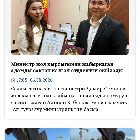
Министр жол кырсыгынан жабыркаган
адамды сактап калган студентти сыйлады
17:05 06.08.2026
Саламаттык сактоо министри Дамир Осмонов
жол кырсыгынан жабыркаган адамдын өмүрүн
сактап калган Адинай Кабенова менен жолукту.
Бул тууралуу министрликтин басма