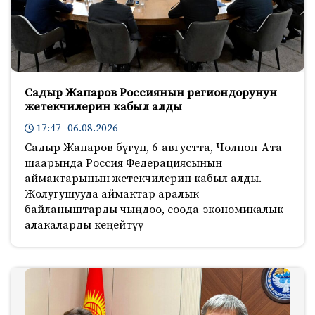
Садыр Жапаров Россиянын региондорунун
жетекчилерин кабыл алды
17:47 06.08.2026
Садыр Жапаров бүгүн, 6-августта, Чолпон-Ата
шаарында Россия Федерациясынын
аймактарынын жетекчилерин кабыл алды.
Жолугушууда аймактар аралык
байланыштарды чыңдоо, соода-экономикалык
алакаларды кеңейтүү