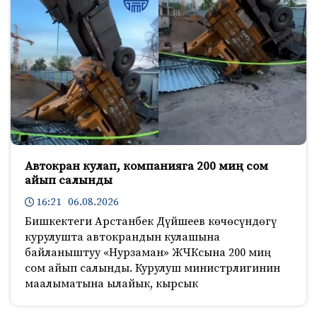
Автокран кулап, компанияга 200 миң сом
айып салынды
16:21 06.08.2026
Бишкектеги Арстанбек Дүйшеев көчөсүндөгү
курулушта автокрандын кулашына
байланыштуу «Нурзаман» ЖЧКсына 200 миң
сом айып салынды. Курулуш министрлигинин
маалыматына ылайык, кырсык