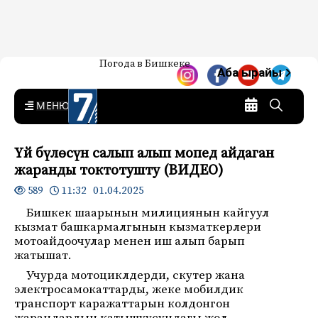
Жаңылыктар — Кыргызстан
Погода в Бишкеке
7-канал. Жаңылыктар —
Аба ырайы
Кыргызстан
MENU
Үй бүлөсүн салып алып мопед айдаган
жаранды токтотушту (ВИДЕО)
11:32 01.04.2025
589
Бишкек шаарынын милициянын кайгуул
кызмат башкармалгынын кызматкерлери
мотоайдоочулар менен иш алып барып
жатышат.
Учурда мотоциклдерди, скутер жана
электросамокаттарды, жеке мобилдик
транспорт каражаттарын колдонгон