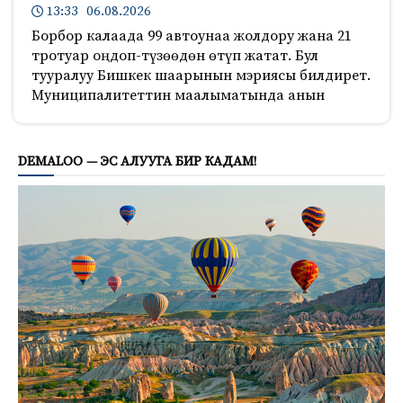
13:33 06.08.2026
Борбор калаада 99 автоунаа жолдору жана 21
тротуар оңдоп-түзөөдөн өтүп жатат. Бул
тууралуу Бишкек шаарынын мэриясы билдирет.
Муниципалитеттин маалыматында анын
590
DEMALOO — ЭС АЛУУГА БИР КАДАМ!