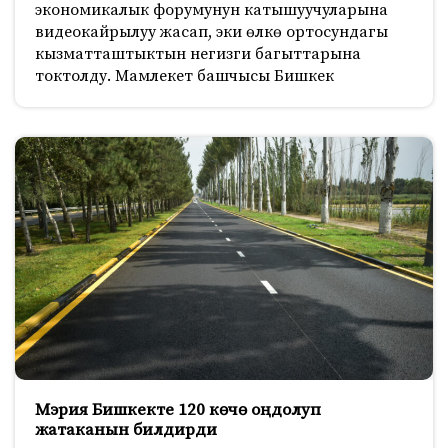
экономикалык форумунун катышуучуларына
видеокайрылуу жасап, эки өлкө ортосундагы
кызматташтыктын негизги багыттарына
токтолду. Мамлекет башчысы Бишкек
Мэрия Бишкекте 120 көчө оңдолуп
жатаканын билдирди