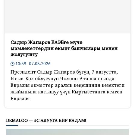
Садыр Жапаров ЕАЭБге мүчө
мамлекеттердин өкмөт башчылары менен
жолугушту
13:59 07.08.2026
Президент Садыр Жапаров бүгүн, 7-августта,
Ысык-Көл облусунун Чолпон-Ата шаарында
Евразия өкмөттөр аралык кеңешинин кезектеги
жыйынына катышуу үчүн Кыргызстанга келген
Евразия
639
DEMALOO — ЭС АЛУУГА БИР КАДАМ!