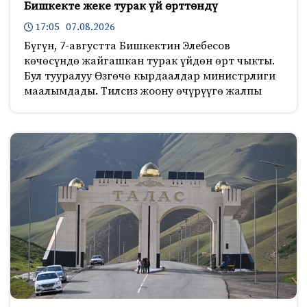
Бишкекте жеке турак үй өрттөндү
17:05 07.08.2026
Бүгүн, 7-августта Бишкектин Элебесов
көчөсүндө жайгашкан турак үйдөн өрт чыкты.
Бул тууралуу Өзгөчө кырдаалдар министрлиги
маалымдады. Тилсиз жоону өчүрүүгө жалпы