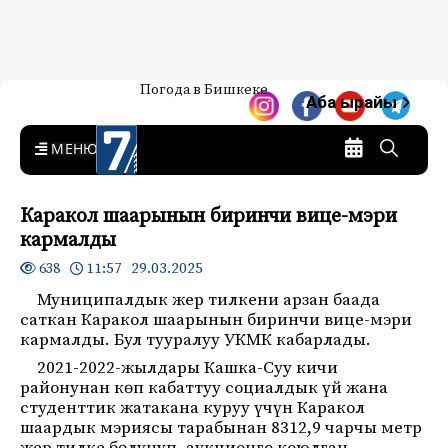
Жаңылыктар — Кыргызстан
Погода в Бишкеке
7-канал. Жаңылыктар —
Аба ырайы
Кыргызстан
MENU
Каракол шаарынын биринчи вице-мэри
кармалды
11:57 29.03.2025
638
Муниципалдык жер тилкени арзан баада
саткан Каракол шаарынын биринчи вице-мэри
кармалды. Бул тууралуу УКМК кабарлады.
2021-2022-жылдары Кашка-Суу кичи
районунан көп кабаттуу социалдык үй жана
студенттик жатакана куруу үчүн Каракол
шаардык мэриясы тарабынан 8312,9 чарчы метр