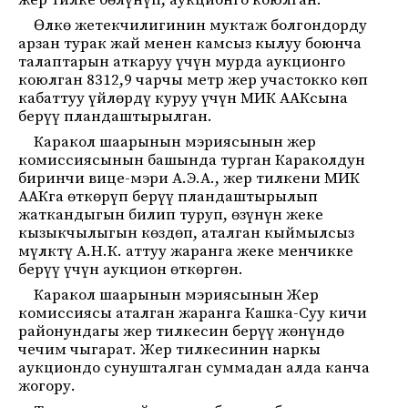
жер тилке бөлүнүп, аукционго коюлган.
Өлкө жетекчилигинин муктаж болгондорду
арзан турак жай менен камсыз кылуу боюнча
талаптарын аткаруу үчүн мурда аукционго
коюлган 8312,9 чарчы метр жер участокко көп
кабаттуу үйлөрдү куруу үчүн МИК ААКсына
берүү пландаштырылган.
Каракол шаарынын мэриясынын жер
комиссиясынын башында турган Караколдун
биринчи вице-мэри А.Э.А., жер тилкени МИК
ААКга өткөрүп берүү пландаштырылып
жаткандыгын билип туруп, өзүнүн жеке
кызыкчылыгын көздөп, аталган кыймылсыз
мүлктү А.Н.К. аттуу жаранга жеке менчикке
берүү үчүн аукцион өткөргөн.
Каракол шаарынын мэриясынын Жер
комиссиясы аталган жаранга Кашка-Суу кичи
районундагы жер тилкесин берүү жөнүндө
чечим чыгарат. Жер тилкесинин наркы
аукциондо сунушталган суммадан алда канча
жогору.