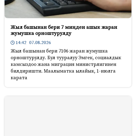
Жыл башынан бери 7 миңден ашык жаран
жумушка орноштурулду
14:42 07.08.2026
Жыл башынан бери 7106 жаран жумушка
орноштурулду. Бул тууралуу Эмгек, социалдык
камсыздоо жана миграция министрлигинен
билдиришти. Маалыматка ылайык, 1-июлга
карата