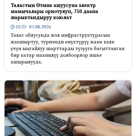
Таластын Өтмөк ашуусуна электр
мамычалары орнотулуп, 750 даана
жарыктандыруу коюлат
15:22 07.08.2026
Талас облусунда жол инфраструктурасын
жакшыртуу, туризмди өнүктүрүү жана калк
үчүн ыңгайлуу шарттарды түзүүгө багытталган
бир катар маанилүү долбоорлор ишке
ашырылууда.