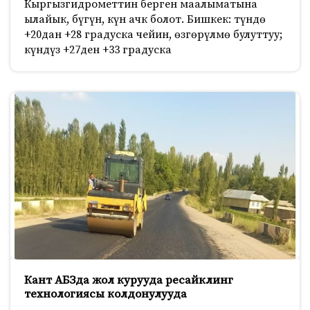
Кыргызгидрометтин берген маалыматына
ылайык, бүгүн, күн ачк болот. Бишкек: түндө
+20дан +28 градуска чейин, өзгөрүлмө булуттуу;
күндүз +27ден +33 градуска
Кант АБЗда жол курууда ресайклинг
технологиясы колдонулууда