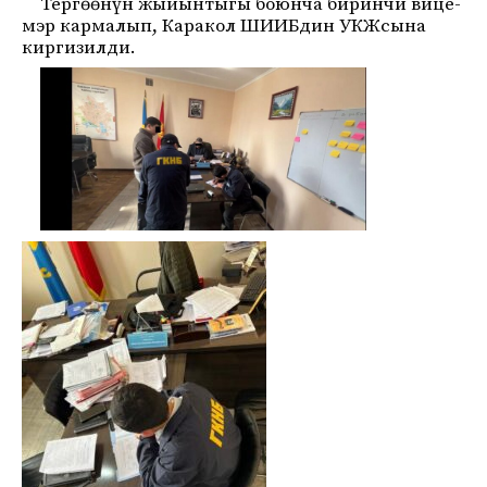
Тергөөнүн жыйынтыгы боюнча биринчи вице-
мэр кармалып, Каракол ШИИБдин УКЖсына
киргизилди.