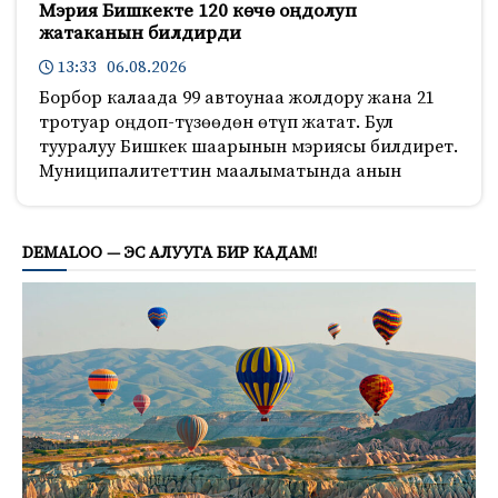
Мэрия Бишкекте 120 көчө оңдолуп
жатаканын билдирди
13:33 06.08.2026
Борбор калаада 99 автоунаа жолдору жана 21
тротуар оңдоп-түзөөдөн өтүп жатат. Бул
тууралуу Бишкек шаарынын мэриясы билдирет.
Муниципалитеттин маалыматында анын
307
DEMALOO — ЭС АЛУУГА БИР КАДАМ!