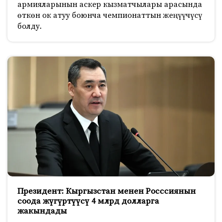
армияларынын аскер кызматчылары арасында
өткөн ок атуу боюнча чемпионаттын жеңүүчүсү
болду.
Президент: Кыргызстан менен Росссиянын
соода жүгүртүүсү 4 млрд долларга
жакындады