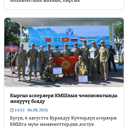
маалыматына ылайык, кырсык
Кыргыз аскерлери КМШнын чемпионатында
жеңүүчү болду
14:51 06.08.2026
Бүгүн, 6-августта Куралдуу Күчтөрдүн асерлери
КМШга мүчө мамлекеттердин достук