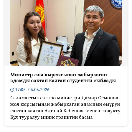
Министр жол кырсыгынан жабыркаган
адамды сактап калган студентти сыйлады
17:05 06.08.2026
Саламаттык сактоо министри Дамир Осмонов
жол кырсыгынан жабыркаган адамдын өмүрүн
сактап калган Адинай Кабенова менен жолукту.
Бул тууралуу министрликтин басма