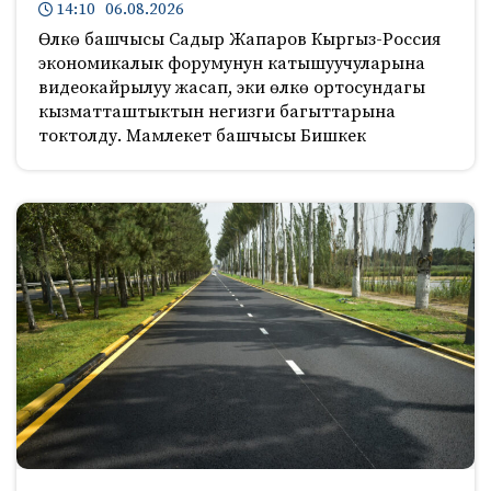
14:10 06.08.2026
Өлкө башчысы Садыр Жапаров Кыргыз-Россия
экономикалык форумунун катышуучуларына
видеокайрылуу жасап, эки өлкө ортосундагы
кызматташтыктын негизги багыттарына
токтолду. Мамлекет башчысы Бишкек