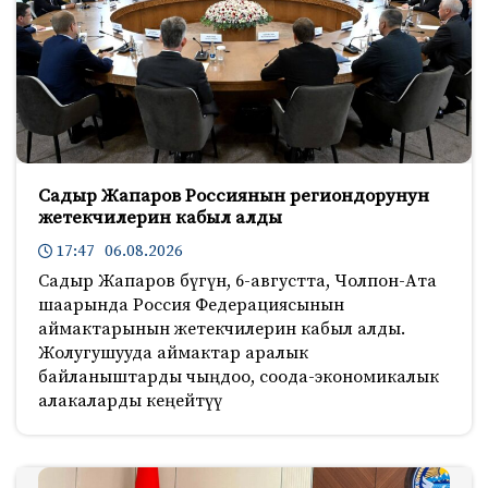
s
n
i
k
i
Садыр Жапаров Россиянын региондорунун
жетекчилерин кабыл алды
17:47 06.08.2026
Садыр Жапаров бүгүн, 6-августта, Чолпон-Ата
шаарында Россия Федерациясынын
аймактарынын жетекчилерин кабыл алды.
Жолугушууда аймактар аралык
байланыштарды чыңдоо, соода-экономикалык
алакаларды кеңейтүү