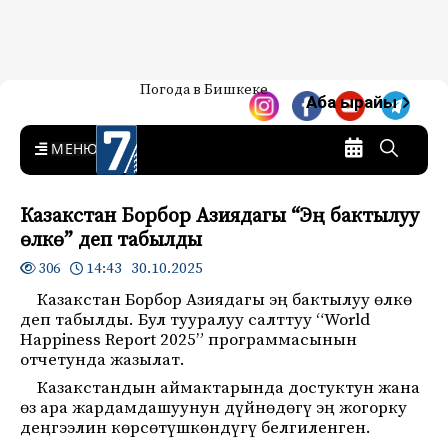
Жаңылыктар — Кыргызстан
Погода в Бишкеке
7-канал. Жаңылыктар —
Аба ырайы
Кыргызстан
MENU
Казакстан Борбор Азиядагы “Эң бактылуу
өлкө” деп табылды
14:43 30.10.2025
306
Казакстан Борбор Азиядагы эң бактылуу өлкө
деп табылды. Бул тууралуу салттуу “World
Happiness Report 2025” программасынын
отчетунда жазылат.
Казакстандын аймактарында достуктун жана
өз ара жардамдашуунун дүйнөдөгү эң жогорку
деңгээлин көрсөтүшкөндүгү белгиленген.