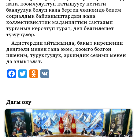
жана коомчулуктун катышуусу негизги
баалуулук болуп кала берген чөлкөмдө бекем
социалдык байланыштардын жана
коллективисттик маданияттын сакталып
турганын көрсөтүп турат, деп белгилешет
түзүүчүлөр.
Адистердин айтымында, бакыт кирешенин
деңгээли менен гана эмес, коомго болгон
ишеним, туруктуулук, эркиндик сезими менен
да аныкталат.
F
T
O
V
a
w
d
K
c
i
n
e
t
o
Дагы оку
b
t
k
o
e
l
o
r
a
k
s