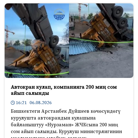
Автокран кулап, компанияга 200 миң сом
айып салынды
16:21 06.08.2026
Бишкектеги Арстанбек Дүйшеев көчөсүндөгү
курулушта автокрандын кулашына
байланыштуу «Нурзаман» ЖЧКсына 200 миң
сом айып салынды. Курулуш министрлигинин