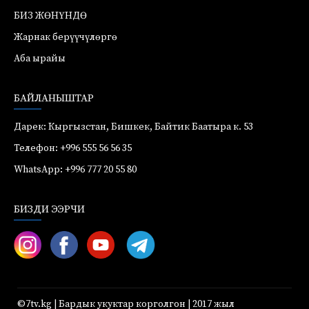
БИЗ ЖӨНҮНДӨ
Жарнак берүүчүлөргө
Аба ырайы
БАЙЛАНЫШТАР
Дарек: Кыргызстан, Бишкек, Байтик Баатыра к. 53
Телефон: +996 555 56 56 35
WhatsApp: +996 777 20 55 80
БИЗДИ ЭЭРЧИ
©7tv.kg | Бардык укуктар корголгон | 2017 жыл