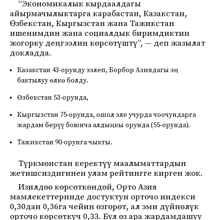
“Экономикалык кырдаалдагы
айырмачылыктарга карабастан, Казакстан,
Өзбекстан, Кыргызстан жана Тажикстан
ишенимдин жана социалдык биримдиктин
жогорку деңгээлин көрсөтүштү”, — деп жазылат
докладда.
Казакстан 43-орунду ээлеп, Борбор Азиядагы эң
бактылуу өлкө болду.
Өзбекстан 53-орунда,
Кыргызстан 75-орунда, ошол эле учурда чоочундарга
жардам берүү боюнча алдыңкы орунда (55-орунда).
Тажикстан 90-орунга чыкты.
Түркмөнстан керектүү маалыматтардын
жетишсиздигинен улам рейтингге кирген жок.
Изилдөө көрсөткөндөй, Орто Азия
мамлекеттеринде достуктун орточо индекси
0,30дан 0,36га чейин өзгөрөт, ал эми дүйнөлүк
орточо көрсөткүч 0,33. Бул өз ара жардамдашуу