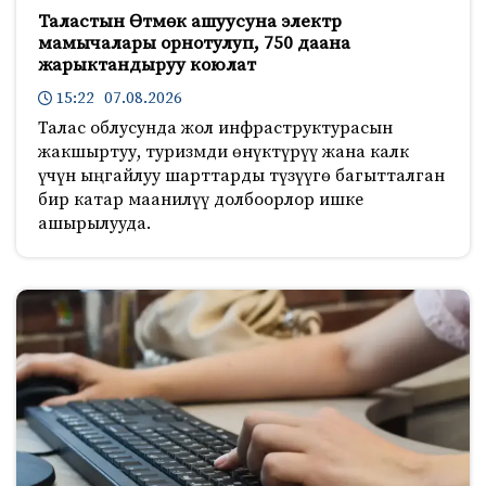
Таластын Өтмөк ашуусуна электр
мамычалары орнотулуп, 750 даана
жарыктандыруу коюлат
15:22 07.08.2026
Талас облусунда жол инфраструктурасын
жакшыртуу, туризмди өнүктүрүү жана калк
үчүн ыңгайлуу шарттарды түзүүгө багытталган
бир катар маанилүү долбоорлор ишке
ашырылууда.