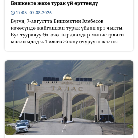
Бишкекте жеке турак үй өрттөндү
17:05 07.08.2026
Бүгүн, 7-августта Бишкектин Элебесов
көчөсүндө жайгашкан турак үйдөн өрт чыкты.
Бул тууралуу Өзгөчө кырдаалдар министрлиги
маалымдады. Тилсиз жоону өчүрүүгө жалпы