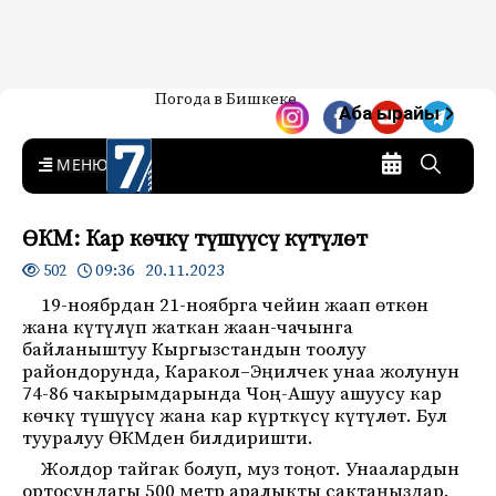
Жаңылыктар — Кыргызстан
Погода в Бишкеке
7-канал. Жаңылыктар —
Аба ырайы
Кыргызстан
MENU
ӨКМ: Кар көчкү түшүүсү күтүлөт
09:36 20.11.2023
502
19-ноябрдан 21-ноябрга чейин жаап өткөн
жана күтүлүп жаткан жаан-чачынга
байланыштуу Кыргызстандын тоолуу
райондорунда, Каракол–Эңилчек унаа жолунун
74-86 чакырымдарында Чоң-Ашуу ашуусу кар
көчкү түшүүcү жана кар күрткүсү күтүлөт. Бул
тууралуу ӨКМден билдиришти.
Жолдор тайгак болуп, муз тоңот. Унаалардын
ортосундагы 500 метр аралыкты сактаңыздар.