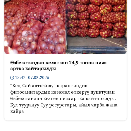
Өзбекстандан келаткан 24,9 тонна пияз
артка кайтарылды
13:42 07.08.2026
“Кең-Сай автожолу” карантиндик
фитосанитардык көзөмөл өткөрүү пунктунан
Өзбекстандан келген пияз артка кайтарылды.
Бул тууралуу Суу ресурстары, айыл чарба жана
кайра
503