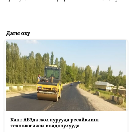
Дагы оку
Кант АБЗда жол курууда ресайклинг
технологиясы колдонулууда