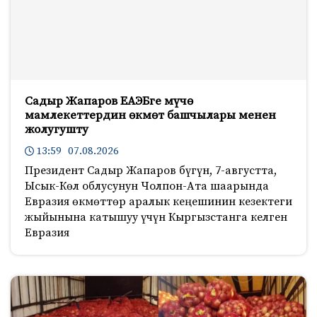
Садыр Жапаров ЕАЭБге мүчө
мамлекеттердин өкмөт башчылары менен
жолугушту
13:59 07.08.2026
Президент Садыр Жапаров бүгүн, 7-августта,
Ысык-Көл облусунун Чолпон-Ата шаарында
Евразия өкмөттөр аралык кеңешинин кезектеги
жыйынына катышуу үчүн Кыргызстанга келген
Евразия