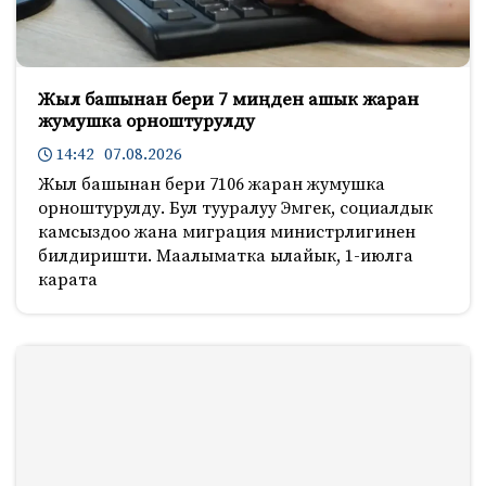
Жыл башынан бери 7 миңден ашык жаран
жумушка орноштурулду
14:42 07.08.2026
Жыл башынан бери 7106 жаран жумушка
орноштурулду. Бул тууралуу Эмгек, социалдык
камсыздоо жана миграция министрлигинен
билдиришти. Маалыматка ылайык, 1-июлга
карата