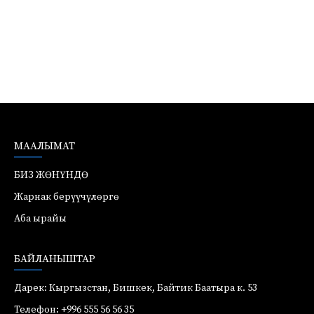
МААЛЫМАТ
БИЗ ЖӨНҮНДӨ
Жарнак берүүчүлөргө
Аба ырайы
БАЙЛАНЫШТАР
Дарек: Кыргызстан, Бишкек, Байтик Баатыра к. 53
Телефон: +996 555 56 56 35