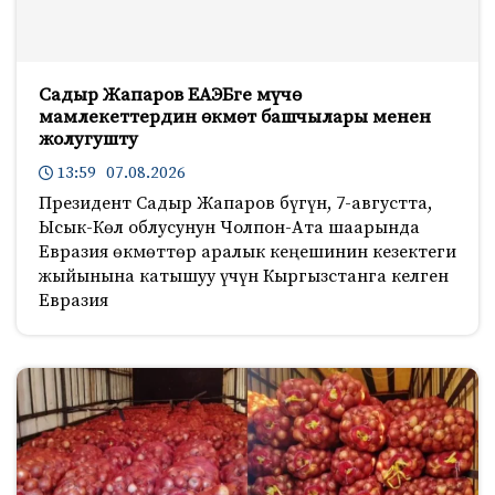
Садыр Жапаров ЕАЭБге мүчө
мамлекеттердин өкмөт башчылары менен
жолугушту
13:59 07.08.2026
Президент Садыр Жапаров бүгүн, 7-августта,
Ысык-Көл облусунун Чолпон-Ата шаарында
Евразия өкмөттөр аралык кеңешинин кезектеги
жыйынына катышуу үчүн Кыргызстанга келген
Евразия