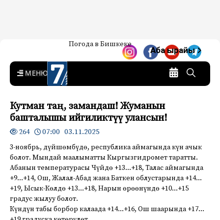
Жаңылыктар — Кыргызстан
Погода в Бишкеке
7-канал. Жаңылыктар —
Аба ырайы
Кыргызстан
MENU
Кутман таң, замандаш! Жуманын
башталышы ийгиликтүү улансын!
07:00 03.11.2025
264
3-ноябрь, дүйшөмбүдө, республика аймагында күн ачык
болот. Мындай маалыматты Кыргызгидромет таратты.
Абанын температурасы Чүйдө +13…+18, Талас аймагында
+9…+14, Ош, Жалал-Абад жана Баткен облустарында +14…
+19, Ысык-Көлдө +13…+18, Нарын өрөөнүндө +10…+15
градус жылуу болот.
Күндүн табы борбор калаада +14…+16, Ош шаарында +17…
+19 градуска көтөрүлөт.