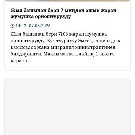
Жыл башынан бери 7 миңден ашык жаран
жумушка орноштурулду
14:42 07.08.2026
Жыл башынан бери 7106 жаран жумушка
орноштурулду. Бул тууралуу Эмгек, социалдык
камсыздоо жана миграция министрлигинен
билдиришти. Маалыматка ылайык, 1-июлга
карата