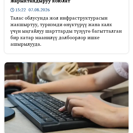
жарыктандыруу коюлат
15:22 07.08.2026
Талас облусунда жол инфраструктурасын
жакшыртуу, туризмди өнүктүрүү жана калк
үчүн ыңгайлуу шарттарды түзүүгө багытталган
бир катар маанилүү долбоорлор ишке
ашырылууда.