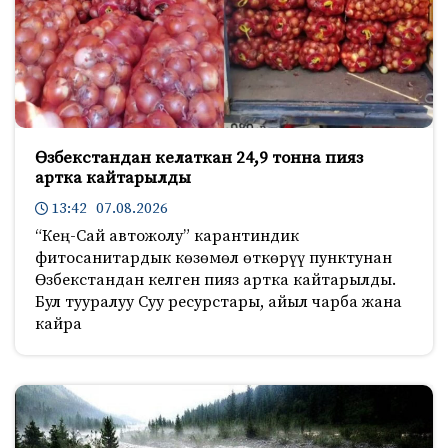
Өзбекстандан келаткан 24,9 тонна пияз
артка кайтарылды
13:42 07.08.2026
“Кең-Сай автожолу” карантиндик
фитосанитардык көзөмөл өткөрүү пунктунан
Өзбекстандан келген пияз артка кайтарылды.
Бул тууралуу Суу ресурстары, айыл чарба жана
кайра