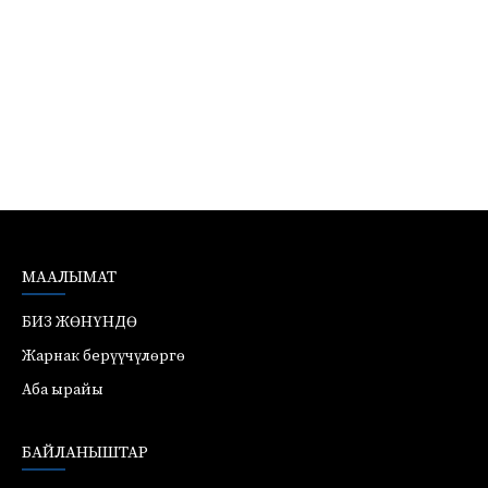
МААЛЫМАТ
БИЗ ЖӨНҮНДӨ
Жарнак берүүчүлөргө
Аба ырайы
БАЙЛАНЫШТАР