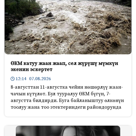
ӨКМ катуу жаан жаап, сел жүрүшү мүмкүн
экенин эскертет
12:14 07.08.2026
8-августтан 11-августка чейин нөшөрлүү жаан-
чачын күтүлөт. Бул тууралуу ӨКМ бүгүн, 7-
августта билдирди. Буга байланыштуу өлкөнүн
тоолуу жана тоо этектериндеги райондорунда