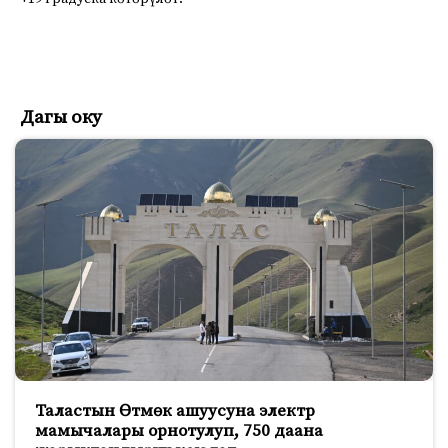
Дагы оку
Таластын Өтмөк ашуусуна электр
мамычалары орнотулуп, 750 даана