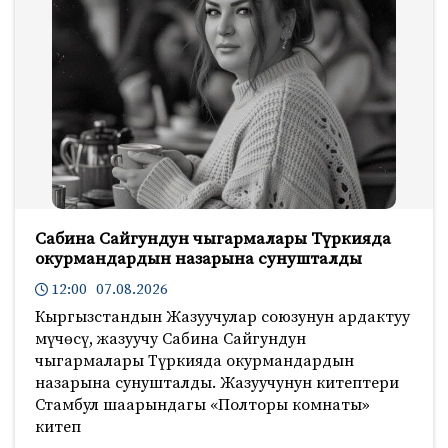
Сабина Сайгундун чыгармалары Түркияда
окурмандардын назарына сунушталды
12:00 07.08.2026
Кыргызстандын Жазуучулар союзунун ардактуу
мүчөсү, жазуучу Сабина Сайгундун
чыгармалары Түркияда окурмандардын
назарына сунушталды. Жазуучунун китептери
Стамбул шаарындагы «Полторы комнаты»
китеп
265