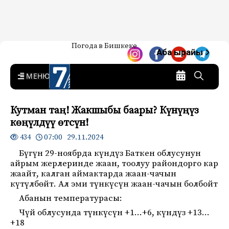
Жаңылыктар — Кыргызстан
Погода в Бишкеке
7-канал. Жаңылыктар —
Аба ырайы
Кыргызстан
MENU
Кутман таң! Жакшыбы баары? Күнүңүз
көңүлдүү өтсүн!
07:00 29.11.2024
434
Бүгүн 29-ноябрда күндүз Баткен облусунун
айрым жерлеринде жаан, тоолуу райондорго кар
жаайт, калган аймактарда жаан-чачын
күтүлбөйт. Ал эми түнкүсүн жаан-чачын болбойт
Абанын температурасы:
Чүй облусунда түнкүсүн +1…+6, күндүз +13…
+18