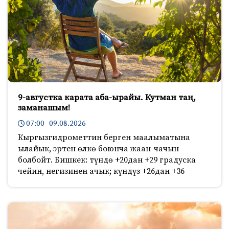
9-августка карата аба-ырайы. Кутман таң,
заманашым!
07:00 09.08.2026
Кыргызгидрометтин берген маалыматына
ылайык, эртен өлкө боюнча жаан-чачын
болбойт. Бишкек: түндө +20дан +29 градуска
чейин, негизинен ачык; күндүз +26дан +36