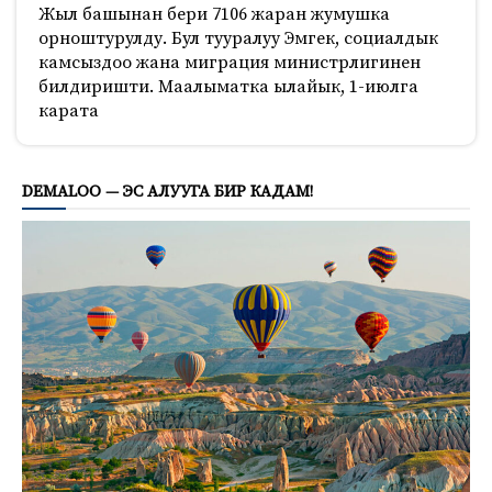
Жыл башынан бери 7106 жаран жумушка
орноштурулду. Бул тууралуу Эмгек, социалдык
камсыздоо жана миграция министрлигинен
билдиришти. Маалыматка ылайык, 1-июлга
карата
435
DEMALOO — ЭС АЛУУГА БИР КАДАМ!