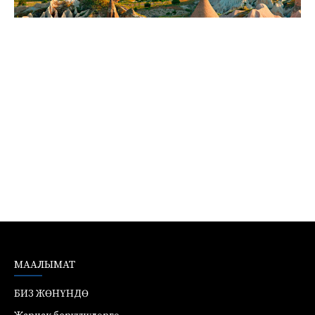
МААЛЫМАТ
БИЗ ЖӨНҮНДӨ