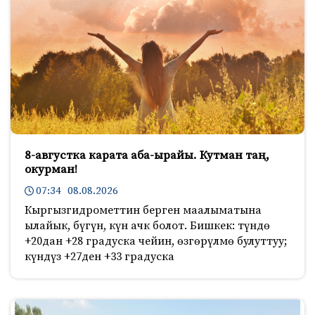
8-августка карата аба-ырайы. Кутман таң,
окурман!
07:34 08.08.2026
Кыргызгидрометтин берген маалыматына
ылайык, бүгүн, күн ачк болот. Бишкек: түндө
+20дан +28 градуска чейин, өзгөрүлмө булуттуу;
күндүз +27ден +33 градуска