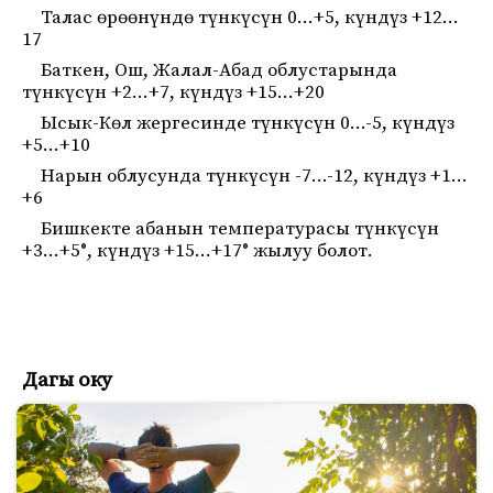
Талас өрөөнүндө түнкүсүн 0…+5, күндүз +12…
17
Баткен, Ош, Жалал-Абад облустарында
түнкүсүн +2…+7, күндүз +15…+20
Ысык-Көл жергесинде түнкүсүн 0…-5, күндүз
+5…+10
Нарын облусунда түнкүсүн -7…-12, күндүз +1…
+6
Бишкекте абанын температурасы түнкүсүн
+3…+5°, күндүз +15…+17° жылуу болот.
Дагы оку