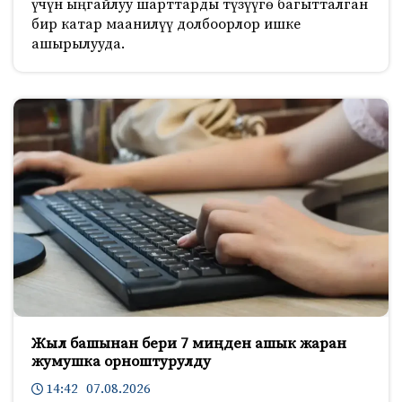
үчүн ыңгайлуу шарттарды түзүүгө багытталган
бир катар маанилүү долбоорлор ишке
ашырылууда.
Жыл башынан бери 7 миңден ашык жаран
жумушка орноштурулду
14:42 07.08.2026