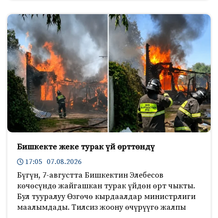
Бишкекте жеке турак үй өрттөндү
17:05 07.08.2026
Бүгүн, 7-августта Бишкектин Элебесов
көчөсүндө жайгашкан турак үйдөн өрт чыкты.
Бул тууралуу Өзгөчө кырдаалдар министрлиги
маалымдады. Тилсиз жоону өчүрүүгө жалпы