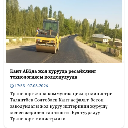
Кант АБЗда жол курууда ресайклинг
технологиясы колдонулууда
17:53 07.08.2026
Транспорт жана коммуникациялар министри
Талантбек Солтобаев Кант асфальт-бетон
заводундагы жол куруу иштеринин жүрүшү
менен жеринен таанышты. Бул тууралуу
Транспорт министрлиги