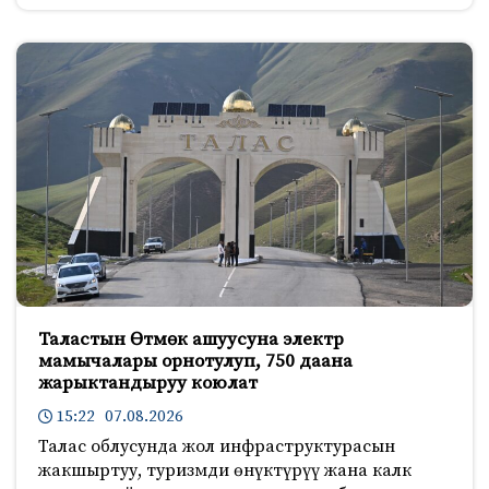
Таластын Өтмөк ашуусуна электр
мамычалары орнотулуп, 750 даана
жарыктандыруу коюлат
15:22 07.08.2026
Талас облусунда жол инфраструктурасын
жакшыртуу, туризмди өнүктүрүү жана калк