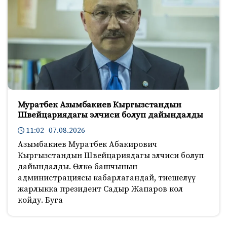
Муратбек Азымбакиев Кыргызстандын
Швейцариядагы элчиси болуп дайындалды
11:02 07.08.2026
Азымбакиев Муратбек Абакирович
Кыргызстандын Швейцариядагы элчиси болуп
дайындалды. Өлкө башчынын
администрациясы кабарлагандай, тиешелүү
жарлыкка президент Садыр Жапаров кол
койду. Буга