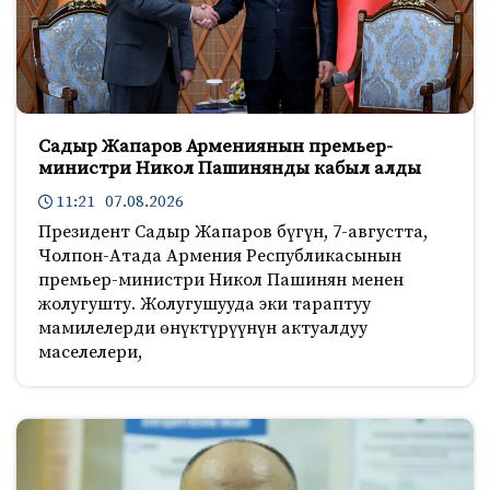
Садыр Жапаров Армениянын премьер-
министри Никол Пашинянды кабыл алды
11:21 07.08.2026
Президент Садыр Жапаров бүгүн, 7-августта,
Чолпон-Атада Армения Республикасынын
премьер-министри Никол Пашинян менен
жолугушту. Жолугушууда эки тараптуу
мамилелерди өнүктүрүүнүн актуалдуу
маселелери,