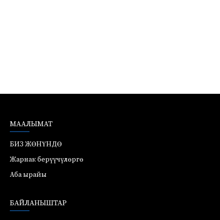
МААЛЫМАТ
БИЗ ЖӨНҮНДӨ
Жарнак берүүчүлөргө
Аба ырайы
БАЙЛАНЫШТАР