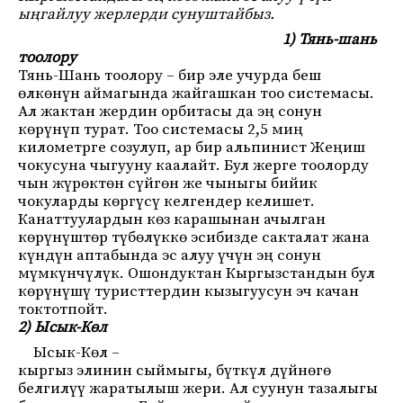
ыңгайлуу жерлерди сунуштайбыз.
1) Тянь-шань
тоолору
Тянь-Шань тоолору – бир эле учурда беш
өлкөнүн аймагында жайгашкан тоо системасы.
Ал жактан жердин орбитасы да эң сонун
көрүнүп турат. Тоо системасы 2,5 миң
километрге созулуп, ар бир альпинист Жеңиш
чокусуна чыгууну каалайт. Бул жерге тоолорду
чын жүрөктөн сүйгөн же чыныгы бийик
чокуларды көргүсү келгендер келишет.
Канаттуулардын көз карашынан ачылган
көрүнүштөр түбөлүккө эсибизде сакталат жана
күндүн аптабында эс алуу үчүн эң сонун
мүмкүнчүлүк. Ошондуктан Кыргызстандын бул
көрүнүшү туристтердин кызыгуусун эч качан
токтотпойт.
2) Ысык-Көл
Ысык-Көл –
кыргыз элинин сыймыгы, бүткүл дүйнөгө
белгилүү жаратылыш жери. Ал суунун тазалыгы