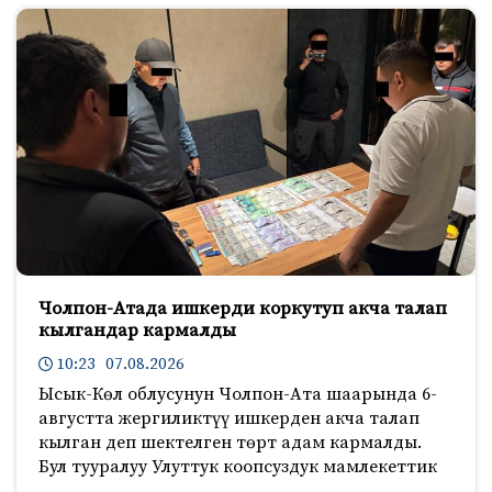
Чолпон-Атада ишкерди коркутуп акча талап
кылгандар кармалды
10:23 07.08.2026
Ысык-Көл облусунун Чолпон-Ата шаарында 6-
августта жергиликтүү ишкерден акча талап
кылган деп шектелген төрт адам кармалды.
Бул тууралуу Улуттук коопсуздук мамлекеттик
3710