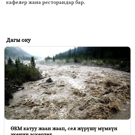
кафелер жана ресторандар бар.
Дагы оку
ӨКМ катуу жаан жаап, сел жүрүшү мүмкүн
экенин эскертет