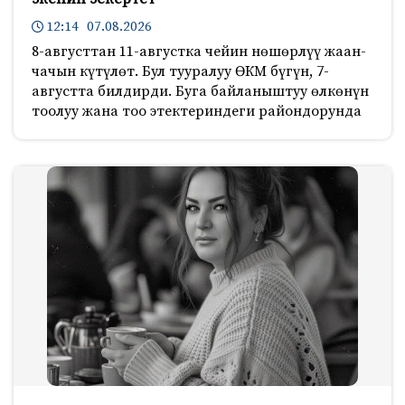
12:14 07.08.2026
8-августтан 11-августка чейин нөшөрлүү жаан-
чачын күтүлөт. Бул тууралуу ӨКМ бүгүн, 7-
августта билдирди. Буга байланыштуу өлкөнүн
тоолуу жана тоо этектериндеги райондорунда