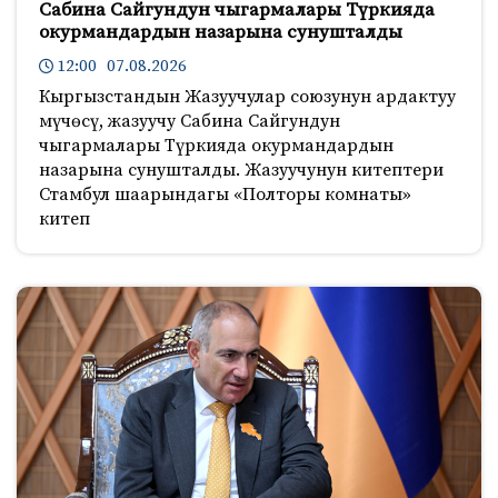
Сабина Сайгундун чыгармалары Түркияда
окурмандардын назарына сунушталды
12:00 07.08.2026
Кыргызстандын Жазуучулар союзунун ардактуу
мүчөсү, жазуучу Сабина Сайгундун
чыгармалары Түркияда окурмандардын
назарына сунушталды. Жазуучунун китептери
Стамбул шаарындагы «Полторы комнаты»
китеп