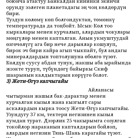
боюнча атактуу Байкалдан кийинки экинчи
орунду ээлеген планетадагы эң чоң көлдөрдүн
бири.
Туздун көлөмү көп болгондуктан, төмөнкү
температурада да тоңбойт. Ысык-Көл тоо
кыркалары менен курчалып, алардын чокулары
мөңгүлөр менен капталган. Анын укмуштуудай
өзгөчөлүгү ага бир нече дарыялар кошулуп,
бирок эч бири кайра агып чыкпайт, бул андагы
минералдардын топтолушуна өбөлгө түзөт.
Көлдүн суусу абдан тунук, жакшы аба ырайында
жээкте туруп, түбүндөгү байыркы Скиф
шаарынын калдыктарын көрүүгө болот.
3) Жети-Өгүз капчыгайы
Айланасы
чытырман жашыл бак-дарактар менен
курчалган кызыл жана кызгылт сары
аскалардын кырка тоосу Жети-Өгүз капчыгайы.
Узундугу 37 км, тектери негизинен кызыл
кумдан турат. Дээрлик 25 чакырымга созулган
токойлор жараканын капталдарын бойлоп,
алардын негизин Тянь-Шань карагайы түзөт.