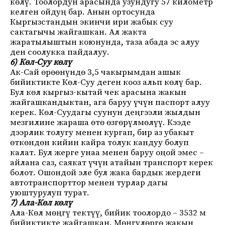
көлү. Тоолордун арасында узундугу 57 километр
келген ойдуң бар. Анын ортосунда
Кыргызстандын экинчи ири жабык суу
сактагычы жайгашкан. Ал жакта
жаратылыштын коюнунда, таза абада эс алуу
ден соолукка пайдалуу.
6) Көл-Суу көлү
Ак-Сай өрөөнүндө 3,5 чакырымдан ашык
бийиктикте Көл-Суу деген кооз альп көлү бар.
Бул көл кыргыз-кытай чек арасына жакын
жайгашкандыктан, ага баруу үчүн паспорт алуу
керек. Көл-Суудагы суунун деңгээли жылдын
мезгилине жараша өтө өзгөрүлмөлүү. Кээде
дээрлик толугу менен кургап, бир аз убакыт
өткөндөн кийин кайра толук кандуу болуп
калат. Бул жерге унаа менен баруу оңой эмес –
айлана саз, саякат үчүн атайын транспорт керек
болот. Ошондой эле бул жака бардык жердеги
автотранспорттор менен турлар дагы
уюштурулуп турат.
7) Ала-Көл көлү
Ала-Көл мөңгү тектүү, бийик тоолордо – 3532 м
бийиктикте жайгашкан. Мөңгүлөргө жакын