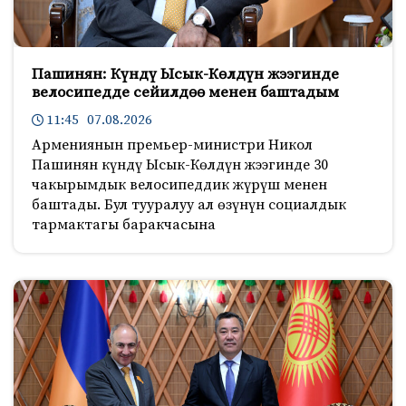
Пашинян: Күндү Ысык-Көлдүн жээгинде
велосипедде сейилдөө менен баштадым
11:45 07.08.2026
Армениянын премьер-министри Никол
Пашинян күндү Ысык-Көлдүн жээгинде 30
чакырымдык велосипеддик жүрүш менен
баштады. Бул тууралуу ал өзүнүн социалдык
тармактагы баракчасына