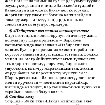
Жазында жана жайында бул жерде укмуштуудай
өсүмдүктөр, анын ичинде Эдельвейс гүлдөйт.
Каньондун аты «Жети Бука» деп которулат.
Жергиликтүү уламыш боюнча капчыгайдын
тоолору жергиликтүү хандардын ашына
союлган жети өгүздүн терилери.
4) «Илбирстин көз жашы» шаркыратмасы
Кыргызстандын конокторунун эң атактуу жана
популярдуу шаркыратмасы — Барскоон
капчыгайында жайгашкан «Илбирстин көз
жашы». Бул шаркыратма мамлекет тарабынан
коргоого алынган жаратылыш эстелиги. Болжол
менен 100 метр бийиктиктен агып түшкөн суу
агындары таасирдүү көрүнүш, бирок алар
ушунчалык ызы-чуу жараткандыктан, жакын
жерде башка эч нерсени угуу мүмкүн эмес.
Шаркыратманын айланасы реликтүү дарактар
менен курчалган — негизинен карагайлар.
Кышында ал тоңуп, Кар ханышасынын тунук хан
сарайына окшош болуп калат.
5) Соң-Көл көлү
Соң-Көл – Ички Тянь-Шанда жайгашкан альп