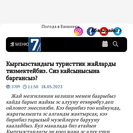
Жаңылыктар — Кыргызстан
Погода в Бишкеке
7-канал. Жаңылыктар —
Аба ырайы
Кыргызстан
MENU
Кыргызстандагы туристтик жайларды
тизмектейбиз. Сиз кайсынысына
баргансыз?
11:50 18.05.2023
3709
Жай мезгилинин келиши менен баарыбыз
кайда барып жайкы эс алууну өткөрөбүз деп
ойлонот эмеспизби. Кээ бирибиз тоо койнунда,
жаратылышта эс алганды жактырсак, кээ
бирибиз тарыхый музейлерге барууну
каалайбыз. Бул макалада биз атайын
Кыргызстандагы эң кооз жана эс алуу үчүн