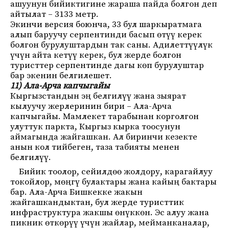
ашуунун бийиктигине жараша пайда болгон деп
айтылат – 3133 метр.
Экинчи версия боюнча, 33 бул шаркыратмага
алып баруучу серпентинди басып өтүү керек
болгон бурулуштардын так саны. Адилеттүүлүк
үчүн айта кетүү керек, бул жерде болгон
туристтер серпентинде дагы көп бурулуштар
бар экенин белгилешет.
11) Ала-Арча капчыгайы
Кыргызстандын эң белгилүү жана зыярат
кылуучу жерлеринин бири – Ала-Арча
капчыгайы. Мамлекет тарабынан корголгон
улуттук паркта, Кыргыз кырка тоосунун
аймагында жайгашкан. Ал биринчи кезекте
анын кол тийбеген, таза табияты менен
белгилүү.
Бийик тоолор, сейилдөө жолдору, карагайлуу
токойлор, мөңгү булактары жана кайың бактары
бар. Ала-Арча Бишкекке жакын
жайгашкандыктан, бул жерде туристтик
инфраструктура жакшы өнүккөн. Эс алуу жана
пикник өткөрүү үчүн жайлар, мейманканалар,