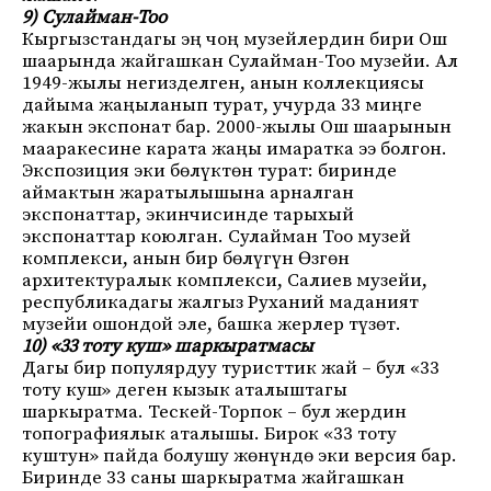
9) Сулайман-Тоо
Кыргызстандагы эң чоң музейлердин бири Ош
шаарында жайгашкан Сулайман-Тоо музейи. Ал
1949-жылы негизделген, анын коллекциясы
дайыма жаңыланып турат, учурда 33 миңге
жакын экспонат бар. 2000-жылы Ош шаарынын
мааракесине карата жаңы имаратка ээ болгон.
Экспозиция эки бөлүктөн турат: биринде
аймактын жаратылышына арналган
экспонаттар, экинчисинде тарыхый
экспонаттар коюлган. Сулайман Тоо музей
комплекси, анын бир бөлүгүн Өзгөн
архитектуралык комплекси, Салиев музейи,
республикадагы жалгыз Руханий маданият
музейи ошондой эле, башка жерлер түзөт.
10) «33 тоту куш» шаркыратмасы
Дагы бир популярдуу туристтик жай – бул «33
тоту куш» деген кызык аталыштагы
шаркыратма. Тескей-Торпок – бул жердин
топографиялык аталышы. Бирок «33 тоту
куштун» пайда болушу жөнүндө эки версия бар.
Биринде 33 саны шаркыратма жайгашкан