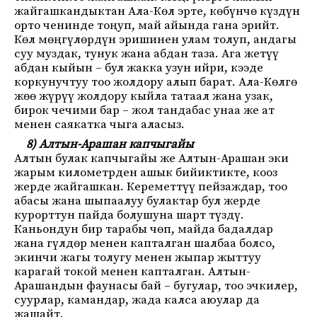
жайгашкандыктан Ала-Көл эрте, көбүнчө күздүн
орто ченинде тоңуп, май айында гана эрийт.
Көл мөңгүлөрдүн эришинен улам толуп, андагы
суу муздак, тунук жана абдан таза. Ага жетүү
абдан кыйын – бул жакка узун ийри, кээде
коркунучтуу тоо жолдору алып барат. Ала-Көлгө
жөө жүрүү жолдору кыйла татаал жана узак,
бирок чечими бар – жол тандабас унаа же ат
менен саякатка чыга аласыз.
8) Алтын-Арашан капчыгайы
Алтын булак капчыгайы же Алтын-Арашан эки
жарым километрден ашык бийиктикте, кооз
жерде жайгашкан. Кереметтүү пейзаждар, тоо
абасы жана шыпаалуу булактар бул жерде
курорттун пайда болушуна шарт түздү.
Каньондун бир тарабы чөп, майда бадалдар
жана гүлдөр менен капталган шалбаа болсо,
экинчи жагы толугу менен жыпар жыттуу
карагай токой менен капталган. Алтын-
Арашандын фаунасы бай – бугулар, тоо эчкилер,
суурлар, камандар, жада калса аюулар да
жашайт.