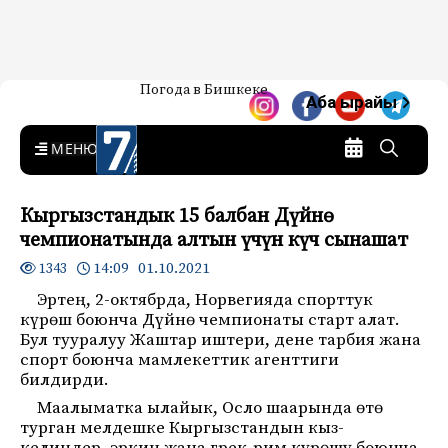
Жаңылыктар — Кыргызстан
Погода в Бишкеке
7-канал. Жаңылыктар —
Аба ырайы
Кыргызстан
MENU
Кыргызстандык 15 балбан Дүйнө
чемпионатында алтын үчүн күч сынашат
14:09 01.10.2021
1343
Эртең, 2-октябрда, Норвегияда спорттук
күрөш боюнча Дүйнө чемпионаты старт алат.
Бул тууралуу Жаштар иштери, дене тарбия жана
спорт боюнча мамлекеттик агенттиги
билдирди.
Маалыматка ылайык, Осло шаарында өтө
турган мелдешке Кыргызстандын кыз-