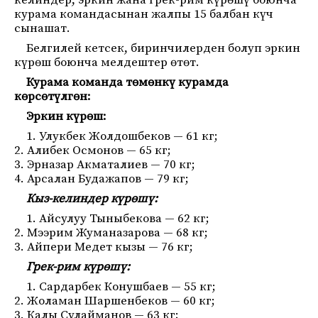
келиндер, эркин жана грек-рим күрөшү боюнча
курама командасынан жалпы 15 балбан күч
сынашат.
Белгилей кетсек, биринчилерден болуп эркин
күрөш боюнча мелдештер өтөт.
Курама команда төмөнкү курамда
көрсөтүлгөн:
Эркин күрөш:
1. Улукбек Жолдошбеков — 61 кг;
2. Алибек Осмонов — 65 кг;
3. Эрназар Акматалиев — 70 кг;
4. Арсалан Будажапов — 79 кг;
Кыз-келиндер күрөшү:
1. Айсулуу Тыныбекова — 62 кг;
2. Мээрим Жуманазарова — 68 кг;
3. Айпери Медет кызы — 76 кг;
Грек-рим күрөшү:
1. Сардарбек Конушбаев — 55 кг;
2. Жоламан Шаршенбеков — 60 кг;
3. Калы Сулайманов — 63 кг;