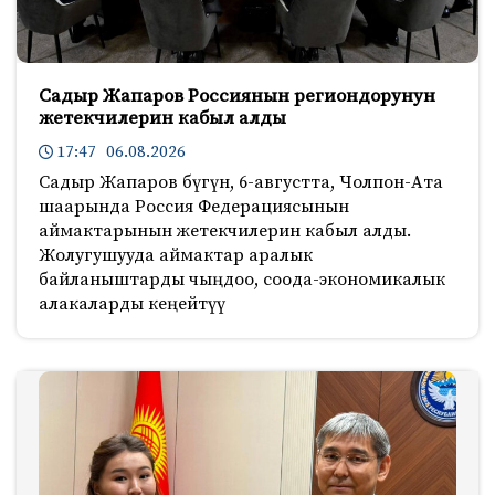
Садыр Жапаров Россиянын региондорунун
жетекчилерин кабыл алды
17:47 06.08.2026
Садыр Жапаров бүгүн, 6-августта, Чолпон-Ата
шаарында Россия Федерациясынын
аймактарынын жетекчилерин кабыл алды.
Жолугушууда аймактар аралык
байланыштарды чыңдоо, соода-экономикалык
алакаларды кеңейтүү