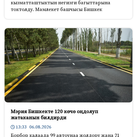
кызматташтыктын негизги багыттарына
токтолду. Мамлекет башчысы Бишкек
Мэрия Бишкекте 120 көчө оңдолуп
жатаканын билдирди
13:33 06.08.2026
Борбор калаада 99 автоунаа жолдору жана 21