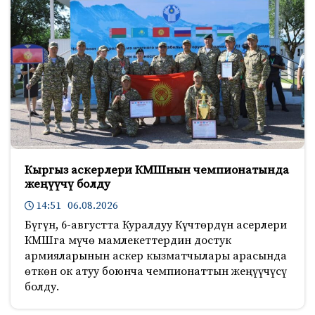
Кыргыз аскерлери КМШнын чемпионатында
жеңүүчү болду
14:51 06.08.2026
Бүгүн, 6-августта Куралдуу Күчтөрдүн асерлери
КМШга мүчө мамлекеттердин достук
армияларынын аскер кызматчылары арасында
өткөн ок атуу боюнча чемпионаттын жеңүүчүсү
болду.