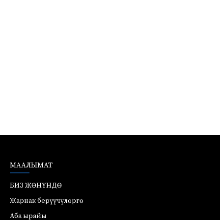
МААЛЫМАТ
БИЗ ЖӨНҮНДӨ
Жарнак берүүчүлөргө
Аба ырайы