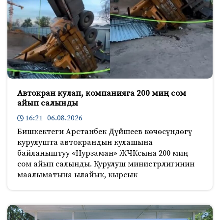
Автокран кулап, компанияга 200 миң сом
айып салынды
16:21 06.08.2026
Бишкектеги Арстанбек Дүйшеев көчөсүндөгү
курулушта автокрандын кулашына
байланыштуу «Нурзаман» ЖЧКсына 200 миң
сом айып салынды. Курулуш министрлигинин
маалыматына ылайык, кырсык