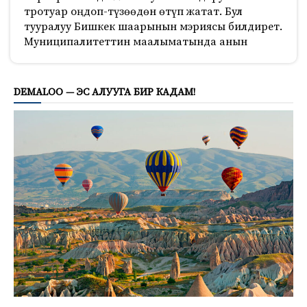
тротуар оңдоп-түзөөдөн өтүп жатат. Бул
тууралуу Бишкек шаарынын мэриясы билдирет.
Муниципалитеттин маалыматында анын
1344
DEMALOO — ЭС АЛУУГА БИР КАДАМ!