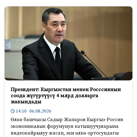
Президент: Кыргызстан менен Росссиянын
соода жүгүртүүсү 4 млрд долларга
жакындады
14:10 06.08.2026
Өлкө башчысы Садыр Жапаров Кыргыз-Россия
экономикалык форумунун катышуучуларына
видеокайрылуу жасап, эки өлкө ортосундагы