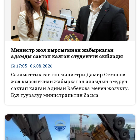
Министр жол кырсыгынан жабыркаган
адамды сактап калган студентти сыйлады
17:05 06.08.2026
Саламаттык сактоо министри Дамир Осмонов
жол кырсыгынан жабыркаган адамдын өмүрүн
сактап калган Адинай Кабенова менен жолукту.
Бул тууралуу министрликтин басма