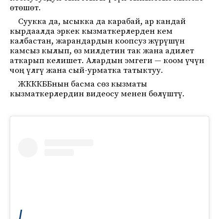
өтөшөт.
Суукка да, ысыкка да карабай, ар кандай
кырдаалда эркек кызматкерлерден кем
калбастан, жарандардын коопсуз жүрүшүн
камсыз кылып, өз милдетин так жана адилет
аткарып келишет. Алардын эмгеги — коом үчүн
чоң үлгү жана сый-урматка татыктуу.
ЖКККББнын басма сөз кызматы
кызматкерлердин видеосу менен бөлүштү.