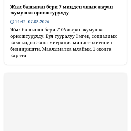
Жыл башынан бери 7 миңден ашык жаран
жумушка орноштурулду
14:42 07.08.2026
Жыл башынан бери 7106 жаран жумушка
орноштурулду. Бул тууралуу Эмгек, социалдык
камсыздоо жана миграция министрлигинен
билдиришти. Маалыматка ылайык, 1-июлга
карата