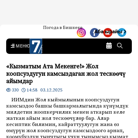
Жаңылыктар — Кыргызстан
Погода в Бишкеке
7-канал. Жаңылыктар —
Аба ырайы
Кыргызстан
MENU
«Кызматым Ата Мекенге!» Жол
коопсуздугун камсыздаган жол тескөөчү
айымдар
14:58 03.12.2025
330
ИИМдин Жол кыймылынын коопсуздугун
камсыздоо башкы башкармалыгында күнүмдүк
милдетин жоопкерчилик менен аткарып келе
жаткан айым жол тескөөчүлөр бар. Алар
кесиптик билимин, кайраттуулугун жана өз
өмүрүн жол коопсуздугун камсыздоого арнап,
коомубуздун тынчтыгы үчүн тынымсыз кызмат