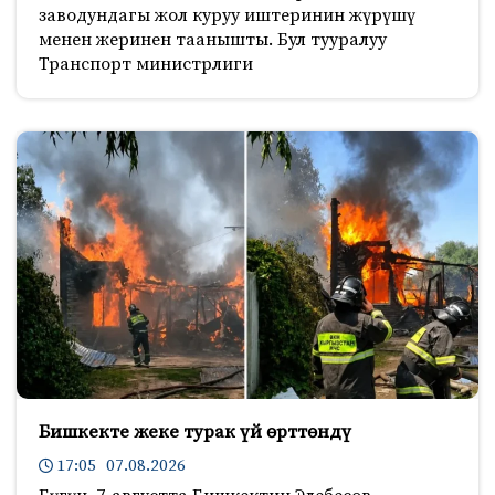
заводундагы жол куруу иштеринин жүрүшү
менен жеринен таанышты. Бул тууралуу
Транспорт министрлиги
Бишкекте жеке турак үй өрттөндү
17:05 07.08.2026