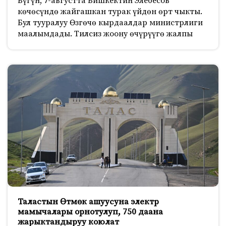
Бүгүн, 7-августта Бишкектин Элебесов
көчөсүндө жайгашкан турак үйдөн өрт чыкты.
Бул тууралуу Өзгөчө кырдаалдар министрлиги
маалымдады. Тилсиз жоону өчүрүүгө жалпы
Таластын Өтмөк ашуусуна электр
мамычалары орнотулуп, 750 даана
жарыктандыруу коюлат