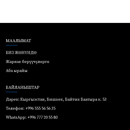
МААЛЫМАТ
БИЗ ЖӨНҮНДӨ
Жарнак берүүчүлөргө
Аба ырайы
БАЙЛАНЫШТАР
Дарек: Кыргызстан, Бишкек, Байтик Баатыра к. 53
Телефон: +996 555 56 56 35
WhatsApp: +996 777 20 55 80