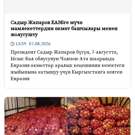
Садыр Жапаров ЕАЭБге мүчө
мамлекеттердин өкмөт башчылары менен
жолугушту
13:59 07.08.2026
Президент Садыр Жапаров бүгүн, 7-августта,
Ысык-Көл облусунун Чолпон-Ата шаарында
Евразия өкмөттөр аралык кеңешинин кезектеги
жыйынына катышуу үчүн Кыргызстанга келген
Евразия