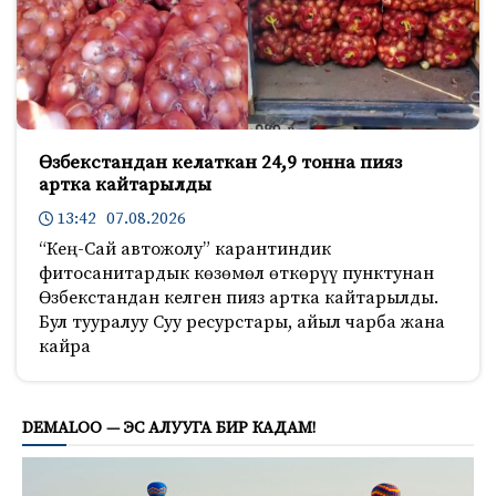
Өзбекстандан келаткан 24,9 тонна пияз
артка кайтарылды
13:42 07.08.2026
“Кең-Сай автожолу” карантиндик
фитосанитардык көзөмөл өткөрүү пунктунан
Өзбекстандан келген пияз артка кайтарылды.
Бул тууралуу Суу ресурстары, айыл чарба жана
кайра
331
DEMALOO — ЭС АЛУУГА БИР КАДАМ!