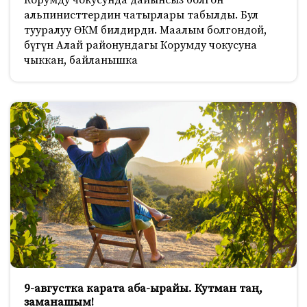
альпинисттердин чатырлары табылды. Бул
тууралуу ӨКМ билдирди. Маалым болгондой,
бүгүн Алай районундагы Корумду чокусуна
чыккан, байланышка
9-августка карата аба-ырайы. Кутман таң,
заманашым!