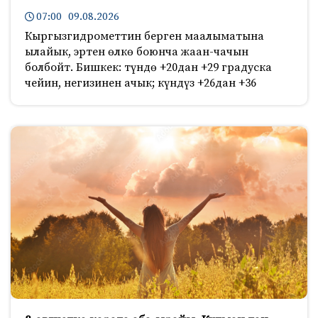
07:00 09.08.2026
Кыргызгидрометтин берген маалыматына
ылайык, эртен өлкө боюнча жаан-чачын
болбойт. Бишкек: түндө +20дан +29 градуска
чейин, негизинен ачык; күндүз +26дан +36