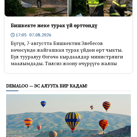
Бишкекте жеке турак үй өрттөндү
17:05 07.08.2026
Бүгүн, 7-августта Бишкектин Элебесов
көчөсүндө жайгашкан турак үйдөн өрт чыкты.
Бул тууралуу Өзгөчө кырдаалдар министрлиги
маалымдады. Тилсиз жоону өчүрүүгө жалпы
205
DEMALOO — ЭС АЛУУГА БИР КАДАМ!