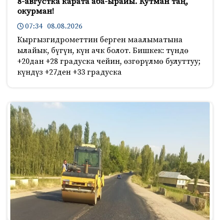
8-августка карата аба-ырайы. Кутман таң,
окурман!
07:34 08.08.2026
Кыргызгидрометтин берген маалыматына
ылайык, бүгүн, күн ачк болот. Бишкек: түндө
+20дан +28 градуска чейин, өзгөрүлмө булуттуу;
күндүз +27ден +33 градуска