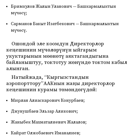
Бримкулов Жалын Уланович — Башкармалыктын
мүчөсү;
Сарманов Бакыт Изатбекович — Башкармалыктын
мүчөсү.
Ошондой эле коомдун Директорлор
кеңешинин мүчөлөрүнүн ыйгарым
укуктарынын мөөнөтү аяктагандыгына
байланыштуу, токтотуу жөнүндө токтом кабыл
алынган.
Натыйжада, “Кыргызстандын
аэропорттору”ААКнын жаңы директорлор
кеңешинин курамы төмөндөгүдөй:
Мирлан Алиаскарович Конурбаев;
Джунушбаев Эльзар Аликович;
Жаныбек Махматалиевич Жалалов;
Кайрат Олжобаевич Иманалиев;