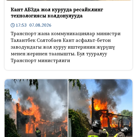
Кант АБЗда жол курууда ресайклинг
технологиясы колдонулууда
17:53 07.08.2026
Транспорт жана коммуникациялар министри
Талантбек Солтобаев Кант асфальт-бетон
заводундагы жол куруу иштеринин жүрүшү
менен жеринен таанышты. Бул тууралуу
Транспорт министрлиги