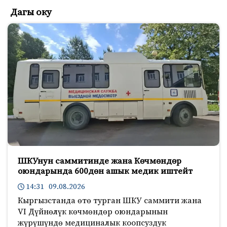
Дагы оку
ШКУнун саммитинде жана Көчмөндөр
оюндарында 600дөн ашык медик иштейт
14:31 09.08.2026
Кыргызстанда өтө турган ШКУ саммити жана
VI Дүйнөлүк көчмөндөр оюндарынын
жүрүшүндө медициналык коопсуздук