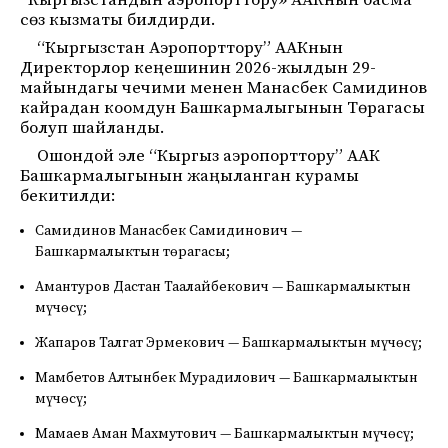
“Кыргызстандын аэропорттору» ААКнын басма
сөз кызматы билдирди.
“Кыргызстан Аэропорттору” ААКнын
Директорлор кеңешинин 2026-жылдын 29-
майындагы чечими менен Манасбек Самидинов
кайрадан коомдун Башкармалыгынын Төрагасы
болуп шайланды.
Ошондой эле “Кыргыз аэропорттору” ААК
Башкармалыгынын жаңыланган курамы
бекитилди:
Самидинов Манасбек Самидинович —
Башкармалыктын төрагасы;
Амантуров Дастан Таалайбекович — Башкармалыктын
мүчөсү;
Жапаров Талгат Эрмекович — Башкармалыктын мүчөсү;
Мамбетов Алтынбек Мурадилович — Башкармалыктын
мүчөсү;
Мамаев Аман Махмутович — Башкармалыктын мүчөсү;