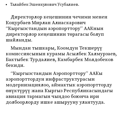
Талайбек Эшенкулович Усубалиев.
Директорлор кеңешинин чечими менен
Коңурбаев Мирлан Алиаскарович
“Кыргызстандын аэропорттору” ААКнын
директорлор кеңешинин төрагасы болуп
шайланды.
Мындан тышкары, Коомдун Текшерүү
комиссиясынын курамы Асылбек Халмурзаев,
Бактыбек Турдалиев, Камбарбек Молдобеков
бекиди.
“Кыргызстандын Аэропорттору” ААКы
аэропорттордун инфраструктурасын
модернизациялоо, аймактык аэропортторду
өнүктүрүү жана Кыргыз Республикасындагы
авиация тармагын чыңдоо боюнча ири
долбоорлорду ишке ашырууну улантууда.