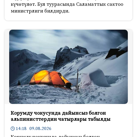
күчөтүлөт. Бул туурасында Саламаттык сактоо
министрлиги билдирди.
Корумду чокусунда дайынсыз болгон
альпинисттердин чатырлары табылды
14:18 09.08.2026
Корумду чокусунда дайынсыз болгон