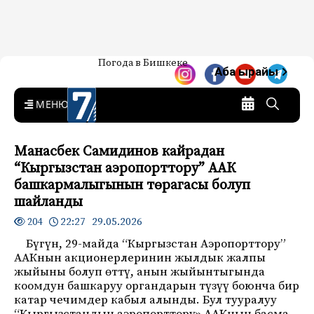
Жаңылыктар — Кыргызстан
Погода в Бишкеке
7-канал. Жаңылыктар —
Аба ырайы
Кыргызстан
MENU
Манасбек Самидинов кайрадан
“Кыргызстан аэропорттору” ААК
башкармалыгынын төрагасы болуп
шайланды
22:27 29.05.2026
204
Бүгүн, 29-майда “Кыргызстан Аэропорттору”
ААКнын акционерлеринин жылдык жалпы
жыйыны болуп өттү, анын жыйынтыгында
коомдун башкаруу органдарын түзүү боюнча бир
катар чечимдер кабыл алынды. Бул тууралуу