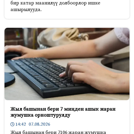
бир катар маанилүү долбоорлор ишке
ашырылууда.
Жыл башынан бери 7 миңден ашык жаран
жумушка орноштурулду
14:42 07.08.2026
Жыл башынан бери 7106 жаран жумушка