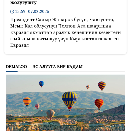
жолугушту
13:59 07.08.2026
Президент Садыр Жапаров бүгүн, 7-августта,
Ысык-Көл облусунун Чолпон-Ата шаарында
Евразия өкмөттөр аралык кеңешинин кезектеги
жыйынына катышуу үчүн Кыргызстанга келген
Евразия
217
DEMALOO — ЭС АЛУУГА БИР КАДАМ!