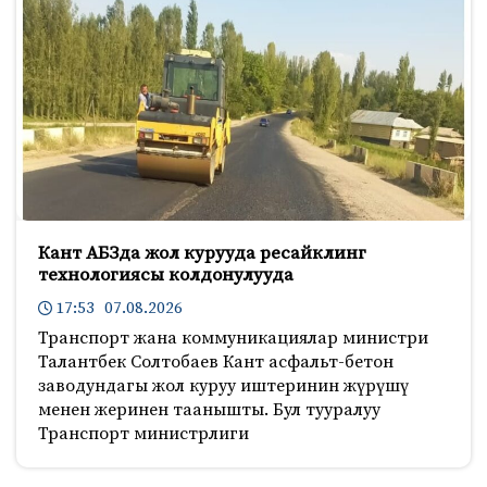
Кант АБЗда жол курууда ресайклинг
технологиясы колдонулууда
17:53 07.08.2026
Транспорт жана коммуникациялар министри
Талантбек Солтобаев Кант асфальт-бетон
заводундагы жол куруу иштеринин жүрүшү
менен жеринен таанышты. Бул тууралуу
Транспорт министрлиги