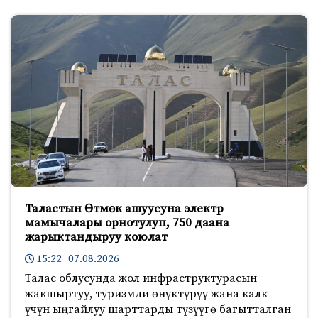
Таластын Өтмөк ашуусуна электр
мамычалары орнотулуп, 750 даана
жарыктандыруу коюлат
15:22 07.08.2026
Талас облусунда жол инфраструктурасын
жакшыртуу, туризмди өнүктүрүү жана калк
үчүн ыңгайлуу шарттарды түзүүгө багытталган