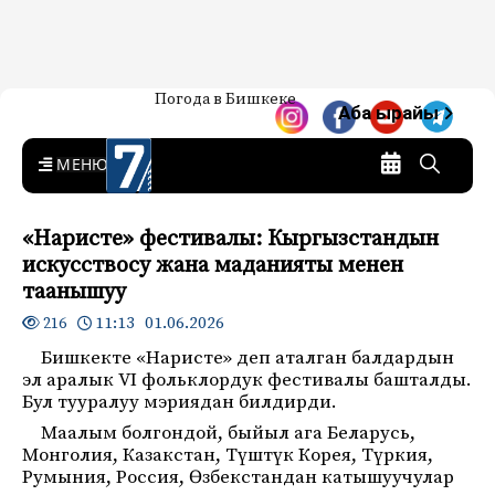
Жаңылыктар — Кыргызстан
Погода в Бишкеке
7-канал. Жаңылыктар —
Аба ырайы
Кыргызстан
MENU
«Наристе» фестивалы: Кыргызстандын
искусствосу жана маданияты менен
таанышуу
11:13 01.06.2026
216
Бишкекте «Наристе» деп аталган балдардын
эл аралык VI фольклордук фестивалы башталды.
Бул тууралуу мэриядан билдирди.
Маалым болгондой, быйыл ага Беларусь,
Монголия, Казакстан, Түштүк Корея, Түркия,
Румыния, Россия, Өзбекстандан катышуучулар