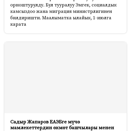
орноштурулду. Бул тууралуу Эмгек, социалдык
камсыздоо жана миграция министрлигинен
билдиришти. Маалыматка ылайык, 1-июлга
карата
Садыр Жапаров ЕАЭБге мүчө
мамлекеттердин өкмөт башчылары менен