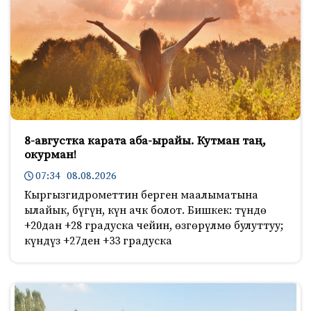
8-августка карата аба-ырайы. Кутман таң,
окурман!
07:34 08.08.2026
Кыргызгидрометтин берген маалыматына
ылайык, бүгүн, күн ачк болот. Бишкек: түндө
+20дан +28 градуска чейин, өзгөрүлмө булуттуу;
күндүз +27ден +33 градуска