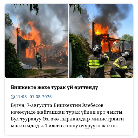
Бишкекте жеке турак үй өрттөндү
17:05 07.08.2026
Бүгүн, 7-августта Бишкектин Элебесов
көчөсүндө жайгашкан турак үйдөн өрт чыкты.
Бул тууралуу Өзгөчө кырдаалдар министрлиги
маалымдады. Тилсиз жоону өчүрүүгө жалпы