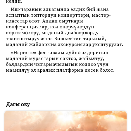
келди.
Иш-чаранын алкагында элдик бий жана
аспаптык топтордун концерттери, мастер-
класстар өтөт. Андан сырткары
конференциялар, кол өнөрчүлөрдүн
көргөзмөлөрү, маданий долбоорлорду
тааныштыруу жана Бишкектин тарыхый,
маданий жайларына экскурсиялар уюштурулат.
«Наристе» фестивалы дүйнө элдеринин
маданий мурастарын сактоо, жайылтуу,
балдардын чыгармачылыгын колдоо үчүн
маанилүү эл аралык платформа десек болот.
Дагы оку