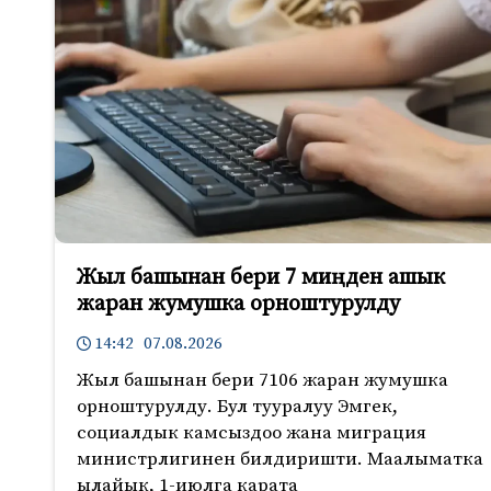
Жыл башынан бери 7 миңден ашык
жаран жумушка орноштурулду
14:42 07.08.2026
Жыл башынан бери 7106 жаран жумушка
орноштурулду. Бул тууралуу Эмгек,
социалдык камсыздоо жана миграция
министрлигинен билдиришти. Маалыматка
ылайык, 1-июлга карата