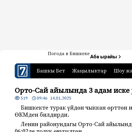
Жаңылыктар — Кыргызстан
Погода в Бишкеке
7-канал. Жаңылыктар 
Аба ырайы
Башкы Бет
Жаңылыктар
Шоу ж
Орто-Сай айылында 3 адам иске
519
09:46 14.01.2025
Бишкекте турак үйдөн чыккан өрттөн и
ӨКМден билдирди.
Ленин районундагы Орто-Сай айылында
06:02де толук өчүрүлгөн.