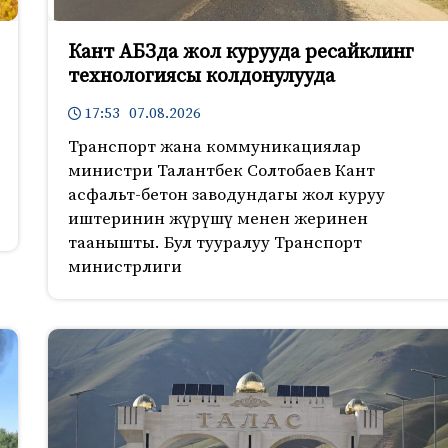
Кант АБЗда жол курууда ресайклинг
технологиясы колдонулууда
17:53 07.08.2026
Транспорт жана коммуникациялар
министри Талантбек Солтобаев Кант
асфальт-бетон заводундагы жол куруу
иштеринин жүрүшү менен жеринен
таанышты. Бул тууралуу Транспорт
министрлиги