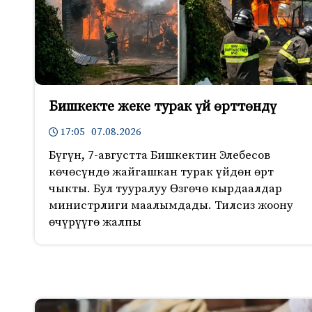
Бишкекте жеке турак үй өрттөндү
17:05 07.08.2026
Бүгүн, 7-августта Бишкектин Элебесов
көчөсүндө жайгашкан турак үйдөн өрт
чыкты. Бул тууралуу Өзгөчө кырдаалдар
министрлиги маалымдады. Тилсиз жоону
өчүрүүгө жалпы