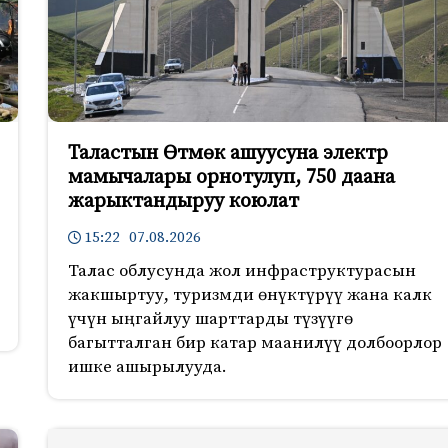
Таластын Өтмөк ашуусуна электр
мамычалары орнотулуп, 750 даана
жарыктандыруу коюлат
15:22 07.08.2026
Талас облусунда жол инфраструктурасын
жакшыртуу, туризмди өнүктүрүү жана калк
үчүн ыңгайлуу шарттарды түзүүгө
багытталган бир катар маанилүү долбоорлор
ишке ашырылууда.