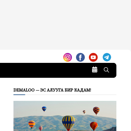
DEMALOO — ЭС АЛУУГА БИР КАДАМ!