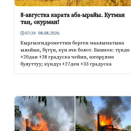
8-августка карата аба-ырайы. Кутман
таң, окурман!
07:34 08.08.2026
Кыргызгидрометтин берген маалыматына
ылайык, бүгүн, күн ачк болот. Бишкек: түндө
+20дан +28 градуска чейин, өзгөрүлмө
булуттуу; күндүз +27ден +33 градуска