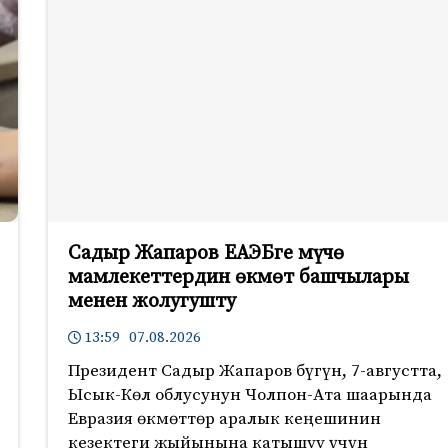
Садыр Жапаров ЕАЭБге мүчө
мамлекеттердин өкмөт башчылары
менен жолугушту
13:59 07.08.2026
Президент Садыр Жапаров бүгүн, 7-августта,
Ысык-Көл облусунун Чолпон-Ата шаарында
Евразия өкмөттөр аралык кеңешинин
кезектеги жыйынына катышуу үчүн