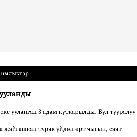
— Кыргызстан
аңылыктар
 ууланды
ске ууланган 3 адам куткарылды. Бул тууралуу
 жайгашкан турак үйдөн өрт чыгып, саат