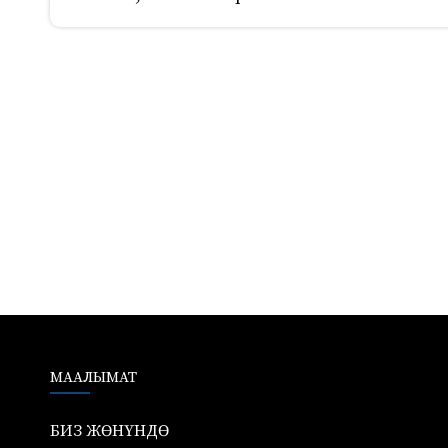
520
МААЛЫМАТ
БИЗ ЖӨНҮНДӨ