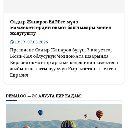
Садыр Жапаров ЕАЭБге мүчө
мамлекеттердин өкмөт башчылары менен
жолугушту
13:59 07.08.2026
Президент Садыр Жапаров бүгүн, 7-августта,
Ысык-Көл облусунун Чолпон-Ата шаарында
Евразия өкмөттөр аралык кеңешинин кезектеги
жыйынына катышуу үчүн Кыргызстанга келген
Евразия
655
DEMALOO — ЭС АЛУУГА БИР КАДАМ!