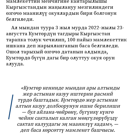
мамлекеттин менчигине кайтарылышы
Кыргызстандын жаңылануу мезгилиндеги
өзгөчө маанилүү окуялардын бири болгонун
белгиледи.
Ал мындан туура 3 жыл мурда 2022-жылы 23-
августта Кумтөрдүн тагдыры Кыргызстан
тарапка толук чечилип, 100 пайыз мамлекеттик
ишкана деп жарыяланганын баса белгиледи.
Ошол тарыхый өзгөчө датанын алдында,
Кумтөрдө бүгүн дагы бир олуттуу окуя орун
алууда.
«Кумтөр кенинде мындан ары алтынды
жер астынан казуу иштерин расмий
түрдө баштадык. Кумтөрдө жер астынан
алтын казуу долбоорунун ишке берилиши
— бул айлана-чөйрөнү, бүгүнкү күнгө
чейин сакталып калган мөңгүлөрүбүздү
сактап калуудагы эң маанилүү кадам», —
деп баса көрсөттү мамлекет башчысы.