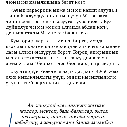
ченемсиз казылышына бөгөт коёт.
«Ачык карьердик ыкма менен казып алууда 1
тонна баалуу руданы алыш үчүн 60 тоннага
чейин бош тоо текти казууга туура келет. Бул
дүйнөлүк ченем менен алганда абдан көп», —
деп ырастады Мамлекет башчысы.
Кумтөрдө жер асты менен бирге, мурда
казылып келген карьерлерден ачык ыкма менен
дагы алтын өндүрүлө берет. Бирок, акырындык
менен жер астынан алтын казуу долбооруна
артыкчылык берилет деп белгиледи президент.
«Кумтөрдүн келечеги алдыда, дагы 40-50 жыл
өлкө кызыкчылыгы үчүн, элдин кызыкчылыгы
үчүн иштей бермекчи», — деди ал.
Ал ошондой эле салынып жаткан
жолдор, мектеп, бала-бакчалар, эмгек
акылардын, пенсия-пособиялардын
көбөйүшү, аскердик жана башка заманбап