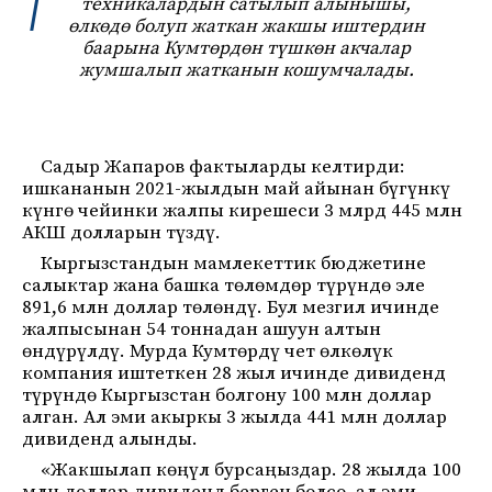
техникалардын сатылып алынышы,
өлкөдө болуп жаткан жакшы иштердин
баарына Кумтөрдөн түшкөн акчалар
жумшалып жатканын кошумчалады.
Садыр Жапаров фактыларды келтирди:
ишкананын 2021-жылдын май айынан бүгүнкү
күнгө чейинки жалпы кирешеси 3 млрд 445 млн
АКШ долларын түздү.
Кыргызстандын мамлекеттик бюджетине
салыктар жана башка төлөмдөр түрүндө эле
891,6 млн доллар төлөндү. Бул мезгил ичинде
жалпысынан 54 тоннадан ашуун алтын
өндүрүлдү. Мурда Кумтөрдү чет өлкөлүк
компания иштеткен 28 жыл ичинде дивиденд
түрүндө Кыргызстан болгону 100 млн доллар
алган. Ал эми акыркы 3 жылда 441 млн доллар
дивиденд алынды.
«Жакшылап көңүл бурсаңыздар. 28 жылда 100