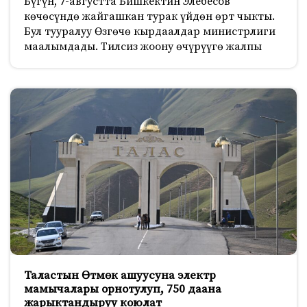
Бүгүн, 7-августта Бишкектин Элебесов
көчөсүндө жайгашкан турак үйдөн өрт чыкты.
Бул тууралуу Өзгөчө кырдаалдар министрлиги
маалымдады. Тилсиз жоону өчүрүүгө жалпы
Таластын Өтмөк ашуусуна электр
мамычалары орнотулуп, 750 даана
жарыктандыруу коюлат