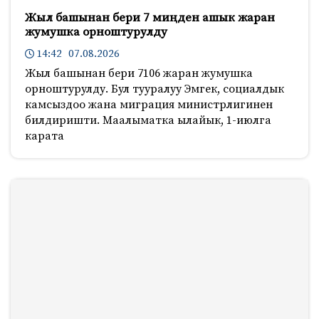
Жыл башынан бери 7 миңден ашык жаран
жумушка орноштурулду
14:42 07.08.2026
Жыл башынан бери 7106 жаран жумушка
орноштурулду. Бул тууралуу Эмгек, социалдык
камсыздоо жана миграция министрлигинен
билдиришти. Маалыматка ылайык, 1-июлга
карата