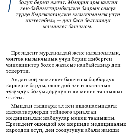
болуп берип жатат. Мындан ары калган
кен-байлыктарыбыздын баарын сөзсүз
түрдө Кыргызстандын кызыкчылыгы үчүн
иштетебиз», — деп баса белгиледи
мамлекет башчысы.
Президент мурдакыдай жеке кызыкчылык,
чөнтөк кызыкчылык үчүн берип жиберген
чиновниктер болсо жазасыз калбайсыңар деп
эскертти.
Андан соң мамлекет башчысы борбордук
карьерге барды, ошондой эле ишкананын
түзүмдүк бөлүмдөрүнүн иши менен таанышып
чыкты.
Мындан тышкары ал кен ишканасындагы
кызматкерлерди тейлөөгө арналган
медициналык жабдуулар менен таанышты.
Президент ошондой эле жеринде медициналык
кароодон өтүп, ден соолугунун абалы жакшы