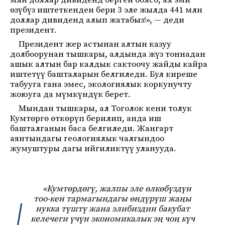
млн доллар дивиденд берген болсо, ал эми
өзүбүз иштеткенден бери 3 эле жылда 441 млн
доллар дивиденд алып жатабыз!», — деди
президент.
Президент жер астынан алтын казуу
долбоорунан тышкары, алдында жүз тоннадан
ашык алтын бар калдык сактоочу жайды кайра
иштетүү башталарын белгиледи. Бул киреше
табууга гана эмес, экологиялык коркунучту
жоюуга да мүмкүндүк берет.
Мындан тышкары, ал Тоголок кени толук
Кумтөргө өткөрүп берилип, анда иш
башталганын баса белгиледи. Жангарт
аянтындагы геологиялык чалгындоо
жумуштуры дагы ийгиликтүү уланууда.
«Кумтөрдөгү, жалпы эле өлкөбүздүн
тоо-кен тармагындагы өндүрүш жаңы
нукка түштү жана элибиздин бакубат
келечеги үчүн экономикалык эң чоң күч