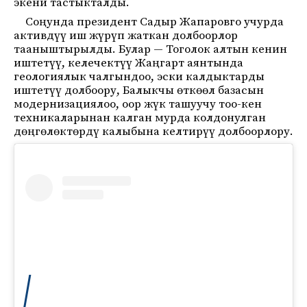
экени тастыкталды.
Соңунда президент Садыр Жапаровго учурда
активдүү иш жүрүп жаткан долбоорлор
тааныштырылды. Булар — Тоголок алтын кенин
иштетүү, келечектүү Жаңгарт аянтында
геологиялык чалгындоо, эски калдыктарды
иштетүү долбоору, Балыкчы өткөөл базасын
модернизациялоо, оор жүк ташуучу тоо-кен
техникаларынан калган мурда колдонулган
дөңгөлөктөрдү калыбына келтирүү долбоорлору.