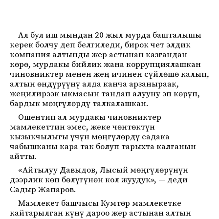
Ал бул иш мындан 20 жыл мурда башталышы
керек болчу деп белгиледи, бирок чет элдик
компания алтынды жер астынан казгандан
көрө, мурдакы бийлик жана коррупциялашкан
чиновниктер менен жең ичинен сүйлөшө калып,
алтын өндүрүүнү алда канча арзаныраак,
жеңилирээк ыкмасын тандап алууну эп көрүп,
бардык мөңгүлөрдү талкалашкан.
Ошентип ал мурдакы чиновниктер
мамлекеттин эмес, жеке чөнтөктүн
кызыкчылыгы үчүн мөңгүлөрдү садака
чабышканы кара так болуп тарыхта калганын
айтты.
«Айтылуу Давыдов, Лысый мөңгүлөрүнүн
дээрлик көп бөлүгүнөн кол жуудук», — деди
Садыр Жапаров.
Мамлекет башчысы Кумтөр мамлекетке
кайтарылган күнү дароо жер астынан алтын