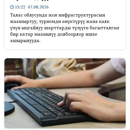
15:22 07.08.2026
Талас облусунда жол инфраструктурасын
жакшыртуу, туризмди өнүктүрүү жана калк
үчүн ыңгайлуу шарттарды түзүүгө багытталган
бир катар маанилүү долбоорлор ишке
ашырылууда.