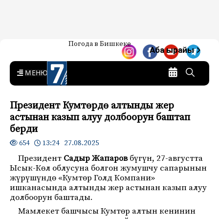
Жаңылыктар — Кыргызстан
Погода в Бишкеке
7-канал. Жаңылыктар —
Аба ырайы
Кыргызстан
MENU
Президент Кумтөрдө алтынды жер
астынан казып алуу долбоорун баштап
берди
13:24 27.08.2025
654
Президент
Садыр Жапаров
бүгүн, 27-августта
Ысык-Көл облусуна болгон жумушчу сапарынын
жүрүшүндө «Кумтөр Голд Компани»
ишканасында алтынды жер астынан казып алуу
долбоорун баштады.
Мамлекет башчысы Кумтөр алтын кенинин