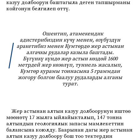
казуу долбоорун баштагыла деген тапшырманы
койгонун белгилеп өттү.
Ошентип, атамекендик
адистерибиздин күчү менен, өзүбүздүн
аракетибиз менен Кумтөрдө жер астынан
алгачкы рудалар казыла баштады.
Бүгүнкү күндө жер астын көздөй 1600
метрдей жер көзөлүп, туннель жасалып,
Кумтөр курамы тоннасына 5 граммдан
жогору болгон баалуу рудаларды алганы
турат.
Жер астынан алтын казуу долбоорунун иштөө
мөөнөтү 17 жылга ыйлайыкталып, 147 тонна
алтындын геологиялык запасы мамлекеттин
балансына коюлду. Баарынан дагы жер астынан
алтын казуу долбоору бош тоо тектердин