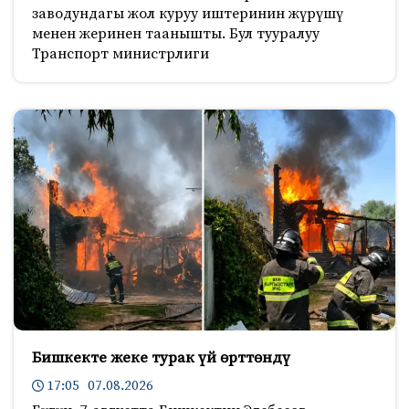
заводундагы жол куруу иштеринин жүрүшү
менен жеринен таанышты. Бул тууралуу
Транспорт министрлиги
Бишкекте жеке турак үй өрттөндү
17:05 07.08.2026