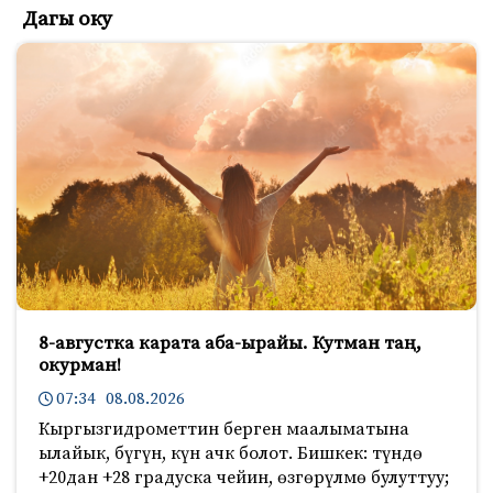
Дагы оку
8-августка карата аба-ырайы. Кутман таң,
окурман!
07:34 08.08.2026
Кыргызгидрометтин берген маалыматына
ылайык, бүгүн, күн ачк болот. Бишкек: түндө
+20дан +28 градуска чейин, өзгөрүлмө булуттуу;