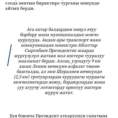
соода аянтын бириктире турганы жөнүндө
айтып берди.
Ага катар балдардын көңүл ачуу
борбору жана муниципалдык мончо
курулууда. Андан ары транспорт жана
коммуникация министри Абсаттар
Сыргабаев Президентке шаарда
жүргүзүлүп жаткан жол иштери тууралуу
маалымат берди. Алсак, узундугу 9 км
ашык Ленин көчөсүнө асфальт төшөө
башталды, ал эми Шералиев көчөсүндө
(2,3 км) тротуарларды куруудагы мурдагы
кемчиликтерди жоюу, бордюрларды жана
суу агуучу лотокторду орнотуу иштери
жүрүп жатат.
Бул боюнча Президент аткаруунун сапатына