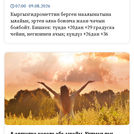
07:00 09.08.2026
Кыргызгидрометтин берген маалыматына
ылайык, эртен өлкө боюнча жаан-чачын
болбойт. Бишкек: түндө +20дан +29 градуска
чейин, негизинен ачык; күндүз +26дан +36
8-августка карата аба-ырайы. Кутман таң,