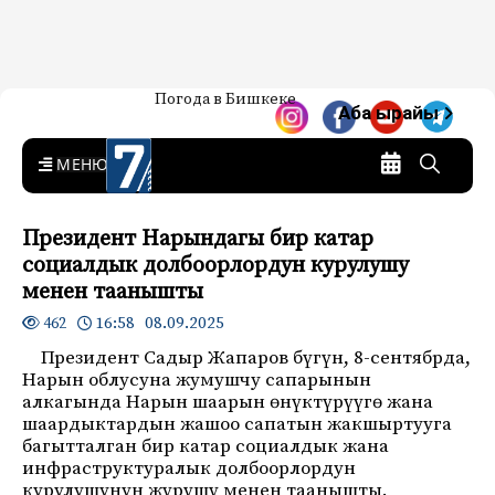
Жаңылыктар — Кыргызстан
Погода в Бишкеке
7-канал. Жаңылыктар —
Аба ырайы
Кыргызстан
MENU
Президент Нарындагы бир катар
социалдык долбоорлордун курулушу
менен таанышты
16:58 08.09.2025
462
Президент Садыр Жапаров бүгүн, 8-сентябрда,
Нарын облусуна жумушчу сапарынын
алкагында Нарын шаарын өнүктүрүүгө жана
шаардыктардын жашоо сапатын жакшыртууга
багытталган бир катар социалдык жана
инфраструктуралык долбоорлордун
курулушунун жүрүшү менен таанышты.