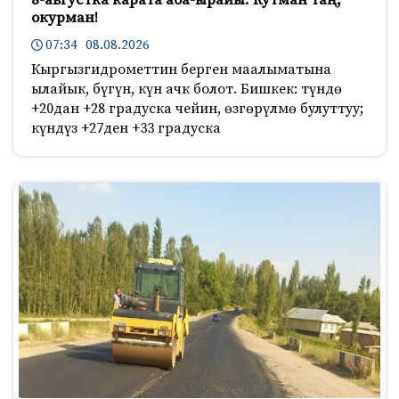
окурман!
07:34 08.08.2026
Кыргызгидрометтин берген маалыматына
ылайык, бүгүн, күн ачк болот. Бишкек: түндө
+20дан +28 градуска чейин, өзгөрүлмө булуттуу;
күндүз +27ден +33 градуска