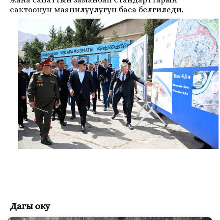
жана сапаттын заманбап стандарттарын
сактоонун маанилүүлүгүн баса белгиледи.
Дагы оку