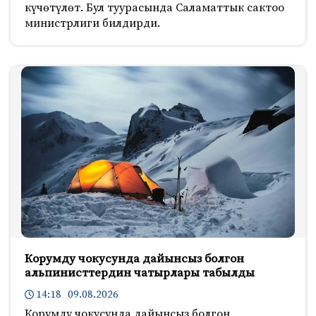
күчөтүлөт. Бул туурасында Саламаттык сактоо
министрлиги билдирди.
Корумду чокусунда дайынсыз болгон
альпинисттердин чатырлары табылды
14:18 09.08.2026
Корумду чокусунда дайынсыз болгон