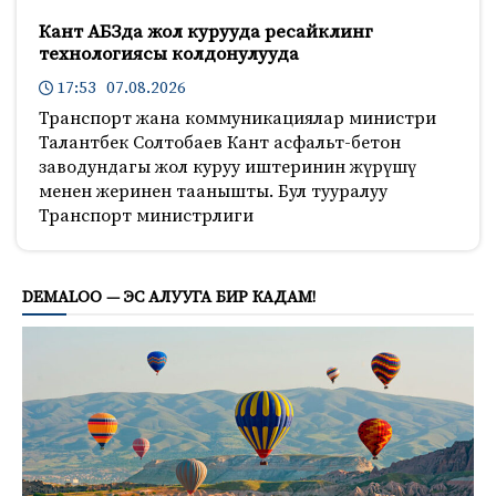
Кант АБЗда жол курууда ресайклинг
технологиясы колдонулууда
17:53 07.08.2026
Транспорт жана коммуникациялар министри
Талантбек Солтобаев Кант асфальт-бетон
заводундагы жол куруу иштеринин жүрүшү
менен жеринен таанышты. Бул тууралуу
Транспорт министрлиги
463
DEMALOO — ЭС АЛУУГА БИР КАДАМ!