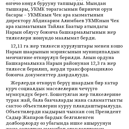
өзгөчө көңүл бурууну тапшырды. Мындан
тышкары, УКМК төрагасынын биринчи орун
басары – УКМКнын Чек ара кызматынын
директору Абдикарим Алимбаев УКМКнын Чек
ара кызматынын Тайлак Баатыр атындагы
Нарын облусу боюнча башкармалыгынын жер
тилкелери жөнүндө маалымат берди.
12,11 га жер тилкеси курулуштары менен кошо
Нарын шаарынын мэриясынын муниципалдык
менчигине өткөрүлүп берилди. Анын ордуна
Башкармалыкка Нарын районунан 12,3 га жер
тилкеси берилип, жерди трансформациялоо
боюнча документтер даярдалууда.
Жерлерди өткөрүп берүү шаардын бир катар
курч социалдык маселелерин чечүүгө
мүмкүндүк берет. Бошотулган жер тилкелерине
турак жай, бала бакчаларды жана саламаттыкты
сактоо объектилерин куруу пландаштырылууда.
Объектилерди кыдырып чыккан соң Президент
Садыр Жапаров бардык белгиленген
долбоорлорду өз убагында ишке ашыруунун