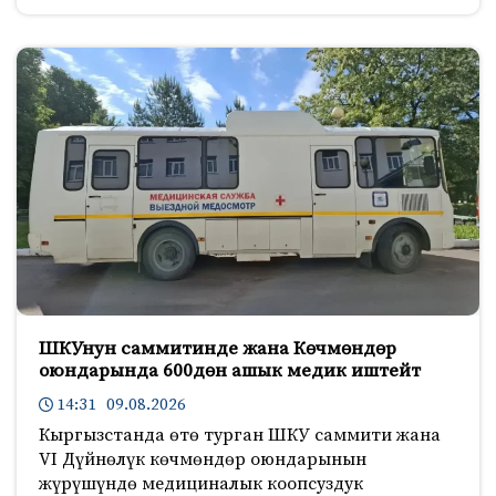
ШКУнун саммитинде жана Көчмөндөр
оюндарында 600дөн ашык медик иштейт
14:31 09.08.2026
Кыргызстанда өтө турган ШКУ саммити жана
VI Дүйнөлүк көчмөндөр оюндарынын
жүрүшүндө медициналык коопсуздук