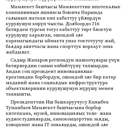
Мамлекет башчысы Мамлекеттик ипотекалык
компаниянын линиясы боюнча Нарында
салынып жаткан көп кабаттуу үйлөрдүн
курулушун көрүп чыкты. Долбоордо 216
батирден турган тогуз кабаттуу төрт блоктун
курулушу каралган, ошондой эле
карамагындагы аймакта унаа токтотуучу жай,
балдар аянтчасы жана спорттук воркаут-зона
жабдылат.
Садыр Жапаров региондун жашоочулары үчүн
батирлердин санын көбөйтүүнү тапшырды.
Андан соң президент инновациялык-
креативдик борбордун, ошондой эле бир катар
маданий жана социалдык инфраструктура
объектилеринин курулушунун жүрүшү менен
таанышты.
Президенттин Иш башкаруучусу Каныбек
Туманбаев Мамлекет башчысына борбор
китепкана, музей, инновациялык теле- жана
аудиостудияларды, киноконцерттик залды,
коворкинг жана IT-зоналарды, ошондой эле