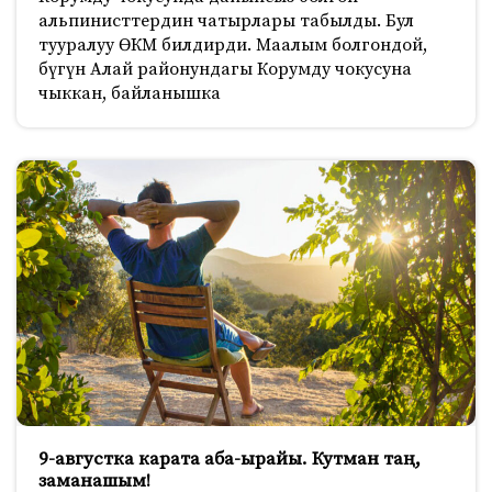
альпинисттердин чатырлары табылды. Бул
тууралуу ӨКМ билдирди. Маалым болгондой,
бүгүн Алай районундагы Корумду чокусуна
чыккан, байланышка
9-августка карата аба-ырайы. Кутман таң,
заманашым!