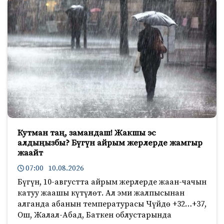
Кутман таң, замандаш! Жакшы эс
алдыңызбы? Бүгүн айрым жерлерде жамгыр
жаайт
07:00 10.08.2026
Бүгүн, 10-августта айрым жерлерде жаан-чачын
катуу жаашы күтүлөт. Ал эми жалпысынан
алганда абанын температурасы Чүйдө +32…+37,
Ош, Жалал-Абад, Баткен облустарында